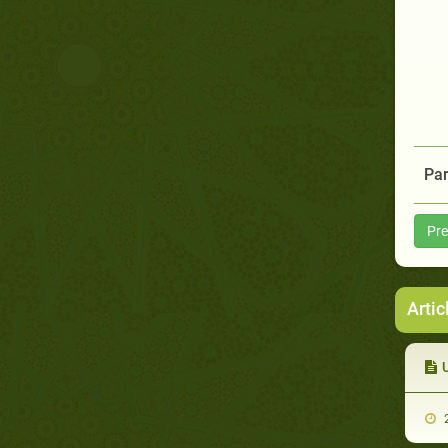
Par
Pre
Arti
U
2