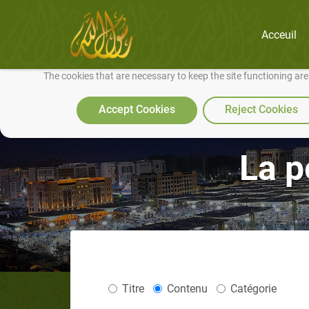
Acceuil
We use cookies to make our site work well for you and so we can conti
The cookies that are necessary to keep the site functioning ar
Accept Cookies
Reject Cookies
La p
Titre
Contenu
Catégorie