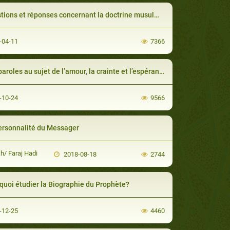
ions et réponses concernant la doctrine musulmane
-04-11
7366
aroles au sujet de l’amour, la crainte et l’espérance
-10-24
9566
ersonnalité du Messager
h/ Faraj Hadi
2018-08-18
2744
quoi étudier la Biographie du Prophète?
-12-25
4460