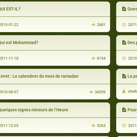
QUI EST-IL?
Quest
015-01-22
2681
2011
Qui est Mohammad?
Des p
011-11-18
8154
2010
ivret : Le calendirer du mois de ramadan
La p
sheik
010-08-07
34209
Quelques signes mineurs de l’Heure
Pour
011-12-03
5263
2011