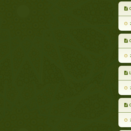
2
2
L
2
2