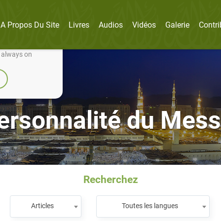
A Propos Du Site
Livres
Audios
Vidéos
Galerie
Contri
nually improve it.
e always on
ersonnalité du Mes
Recherchez
Articles
Toutes les langues