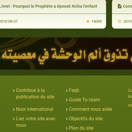
ivret : Pourquoi le Prophète a épousé Aїcha l’enfant
Cons
010-08-07
14099
2010
Contribué à la
Feqh
L'
au
publication du site
Guide To islam
vi
Noor international
Comment nous aider
Liez votre site avec
Objectifs du site
nous
Plan du site