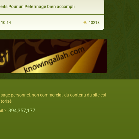
eils Pour un Pelerinage bien accompli
-10-14
13213
usage personnel, non commercial, du contenu du site,est
torisé
394,357,177
sité :