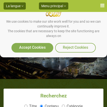
La langue
Menu principal
We use cookies to make our site work well for you and so we can
continually improve it.
The cookies that are necessary to keep the site functioning are
always on
Des nouvelles du passé
Accept Cookies
Reject Cookies
Recherchez
Titre
Contenu
Catégorie