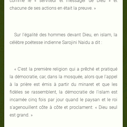
comme le « serviteur et messager de Dieu » et
chacune de ses actions en était la preuve. »
Sur l’égalité des hommes devant Dieu, en islam, la
célèbre poétesse indienne Sarojini Naidu a dit :
«
C'est
la première religion qui a prêché et pratiqué
la démocratie, car, dans la mosquée,
alors que l'appel
à la prière est émis à partir du minaret
et
que les
fidèles se rassemblent, la démocratie de l'i
slam est
incarnée cinq
fois par jour quand le
paysan
et
le roi
s'agenouillent côte à côte
et proclament: «
Dieu seul
est grand. »