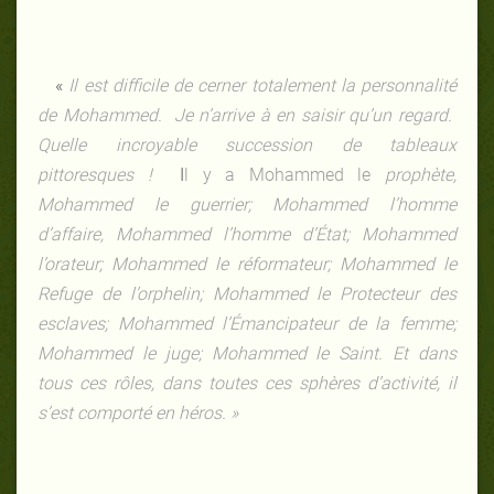
«
Il est difficile de cerner totalement la personnalité
de Mohammed. Je n’arrive à en saisir qu’un regard.
Quelle incroyable succession de tableaux
pittoresques !
I
l y a Mohammed
le
prophète,
Mohammed le guerrier; Mohammed l’homme
d’affaire, Mohammed l’homme d’État; Mohammed
l’orateur; Mohammed le réformateur; Mohammed le
Refuge de l’orphelin; Mohammed le Protecteur des
esclaves; Mohammed l’Émancipateur de la femme;
Mohammed le juge; Mohammed le Saint. Et dans
tous ces rôles, dans toutes ces sphères d’activité, il
s’est comporté en héros. »