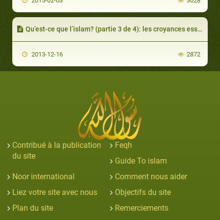
2015-02-03
3028
Qu’est-ce que l’islam? (partie 3 de 4): les croyances essentielles de l’islam
2013-12-16
2872
Contribué à la publication
Feqh
du site
Guide To islam
Noor international
Comment nous aider
Liez votre site avec nous
Objectifs du site
Plan du site
Remerciements