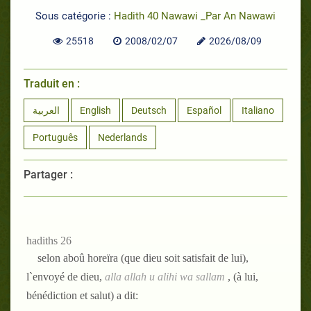
Sous catégorie :
Hadith 40 Nawawi _Par An Nawawi
25518
2008/02/07
2026/08/09
Traduit en :
العربية
English
Deutsch
Español
Italiano
Português
Nederlands
Partager :
hadiths 26
selon aboû horeïra (que dieu soit satisfait de lui),
l`envoyé de dieu,
alla allah u alihi wa sallam
, (à lui,
bénédiction et salut) a dit: