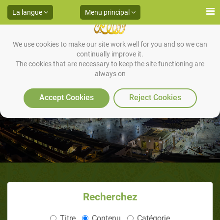
La langue
Menu principal
We use cookies to make our site work well for you and so we can
continually improve it.
The cookies that are necessary to keep the site functioning are
always on
Hadiths 26
Accept Cookies
Reject Cookies
Recherchez
Titre
Contenu
Catégorie