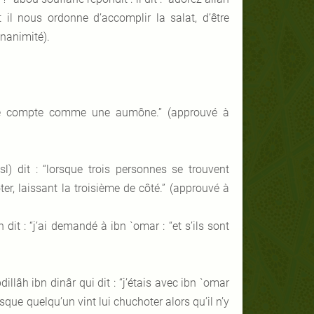
 il nous ordonne d’accomplir la salat, d’être
nanimité).
arole compte comme une aumône.”
(approuvé à
sl) dit : “lorsque trois personnes se trouvent
r, laissant la troisième de côté.”
(approuvé à
it : “j’ai demandé à ibn `omar : “et s’ils sont
lâh ibn dinâr qui dit : “j’étais avec ibn `omar
ue quelqu’un vint lui chuchoter alors qu’il n’y