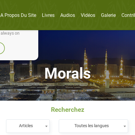
A Propos Du Site
Livres
Audios
Vidéos
Galerie
Contri
nually improve it.
e always on
Morals
Recherchez
Articles
Toutes les langues