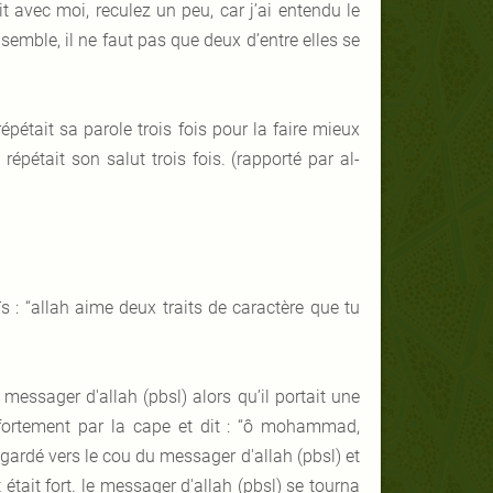
 avec moi, reculez un peu, car j’ai entendu le
nsemble, il ne faut pas que deux d’entre elles se
répétait sa parole trois fois pour la faire mieux
 répétait son salut trois fois. (rapporté par al-
ïs : “allah aime deux traits de caractère que tu
le messager d'allah (pbsl) alors qu’il portait une
r fortement par la cape et dit : “ô mohammad,
egardé vers le cou du messager d'allah (pbsl) et
t était fort. le messager d'allah (pbsl) se tourna