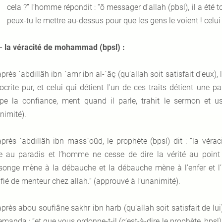
cela ?” l’homme répondit : “ô messager d'allah (pbsl), il a été to
peux-tu le mettre au-dessus pour que les gens le voient ! celui 
–
la véracité de mohammad (bpsl) :
après `abdillâh ibn `amr ibn al-`âç (
qu’allah soit satisfait d’eux
),
ocrite pur, et celui qui détient l'un de ces traits détient une pa
pe la confiance, ment quand il parle, trahit le sermon et us
nimité).
après `abdillâh ibn mass`oûd, le prophète (bpsl) dit : “la véra
 au paradis et l’homme ne cesse de dire la vérité au point o
onge mène à la débauche et la débauche mène à l’enfer et l’
fié de menteur chez allah.” (approuvé à l’unanimité).
après abou soufiâne sakhr ibn harb (
qu’allah soit satisfait de lui
emanda : “et que vous ordonne-t-il (c’est-à-dire le prophète, bpsl) 