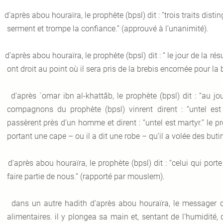
d’après abou houraïra, le prophète (bpsl) dit : “trois traits distin
serment et trompe la confiance.” (approuvé à l’unanimité).
d’après abou houraïra, le prophète (bpsl) dit : “ le jour de la ré
ont droit au point où il sera pris de la brebis encornée pour l
d’après `omar ibn al-khattâb, le prophète (bpsl) dit : “au j
compagnons du prophète (bpsl) vinrent dirent : “untel est 
passèrent près d’un homme et dirent : “untel est martyr.” le prop
portant une cape – ou il a dit une robe – qu’il a volée des but
d’après abou houraïra, le prophète (bpsl) dit : “celui qui por
faire partie de nous.” (rapporté par mouslem).
dans un autre hadith d’après abou houraïra, le messager d'
alimentaires. il y plongea sa main et, sentant de l’humidité, d