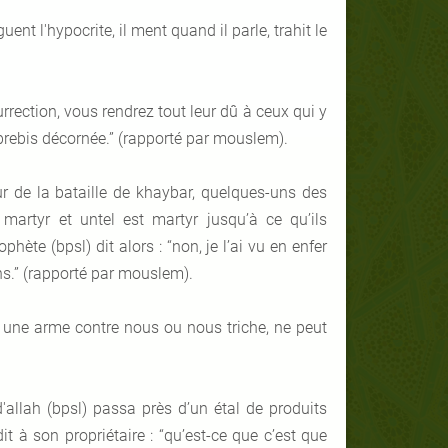
guent l'hypocrite, il ment quand il parle, trahit le
surrection, vous rendrez tout leur dû à ceux qui y
a brebis décornée.” (rapporté par mouslem).
our de la bataille de khaybar, quelques-uns des
martyr et untel est martyr jusqu’à ce qu’ils
hète (bpsl) dit alors : “non, je l’ai vu en enfer
ins.” (rapporté par mouslem).
te une arme contre nous ou nous triche, ne peut
allah (bpsl) passa près d’un étal de produits
it à son propriétaire : “qu’est-ce que c’est que