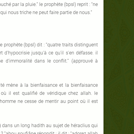
uché par la pluie.” le prophète (bpsl) reprit : “ne
qui nous triche ne peut faire partie de nous.”
 le prophète (bpsl) dit : “
quatre traits distinguent
rt d'hypocrisie jusqu'à ce qu'il s'en défasse. il
e d'immoralité dans le conflit.” (approuvé à
cité mène à la bienfaisance et la bienfaisance
ù il est qualifié de véridique chez allah. le
homme ne cesse de mentir au point où il est
) dans un long hadith au sujet de héraclius qui
? ”abou soufiâne répondit : il dit : “adorez allah