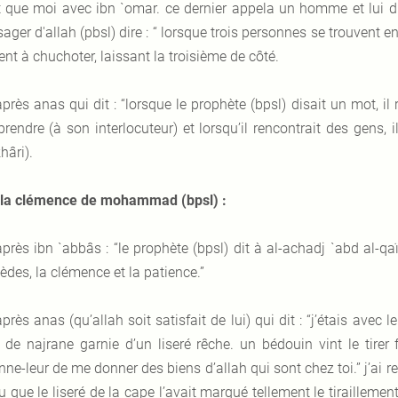
t que moi avec ibn `omar. ce dernier appela un homme et lui dit
ger d'allah (pbsl) dire : “ lorsque trois personnes se trouvent e
nt à chuchoter, laissant la troisième de côté.
après anas qui dit : “lorsque le prophète (bpsl) disait un mot, il 
endre (à son interlocuteur) et lorsqu’il rencontrait des gens, il
hâri).
la clémence de mohammad (bpsl) :
après ibn `abbâs : “le prophète (bpsl) dit à al-achadj `abd al-qa
èdes, la clémence et la patience.”
après anas (
qu’allah soit satisfait de lui
) qui dit : “j’étais avec 
 de najrane garnie d’un liseré rêche. un bédouin vint le tire
ne-leur de me donner des biens d’allah qui sont chez toi.” j’ai r
vu que le liseré de la cape l’avait marqué tellement le tiraillemen