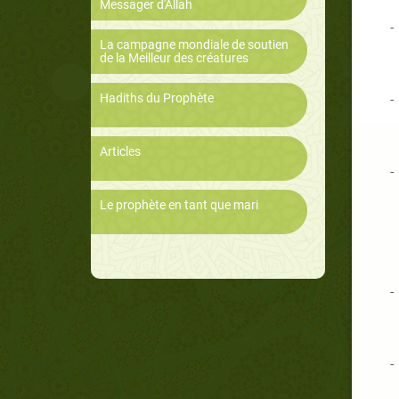
Messager d'Allah
-
La campagne mondiale de soutien
de la Meilleur des créatures
Hadiths du Prophète
-
Articles
-
Le prophète en tant que mari
-
-