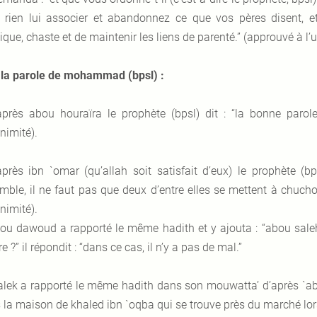
 rien lui associer et abandonnez ce que vos pères disent, et
ique, chaste et de maintenir les liens de parenté.”
(approuvé à l’u
 la parole de mohammad (bpsl) :
après abou houraïra le prophète (bpsl) dit : “la bonne p
nimité).
après ibn `omar (
qu’allah soit satisfait d’eux
) le prophète (bp
mble, il ne faut pas que deux d’entre elles se mettent à chuchote
nimité).
ou dawoud a rapporté le même hadith et y ajouta : “abou saleh d
e ?” il répondit : “dans ce cas, il n’y a pas de mal.”
lek a rapporté le même hadith dans son mouwatta’ d’après `abdil
 la maison de khaled ibn `oqba qui se trouve près du marché lorsq