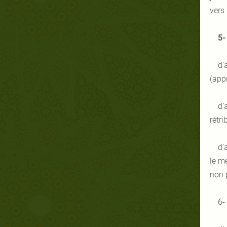
vers
5-
d’
(app
d’
rétri
d’
le me
non 
6-