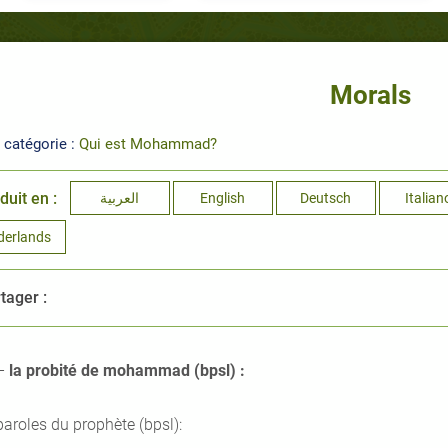
Morals
 catégorie :
Qui est Mohammad?
duit en :
العربية
English
Deutsch
Italian
derlands
tager :
–
la probité de mohammad (bpsl) :
paroles du prophète (bpsl):