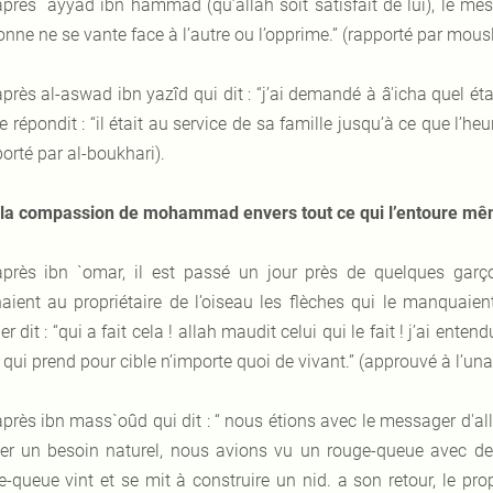
après `ayyad ibn hammâd (
qu’allah soit satisfait de lui
), le me
onne ne se vante face à l’autre ou l’opprime.” (rapporté par mous
après al-aswad ibn yazîd qui dit : “j’ai demandé à â'icha quel ét
le répondit : “il était au service de sa famille jusqu’à ce que l’heur
orté par al-boukhari).
la compassion de mohammad envers tout ce qui l’entoure mê
après ibn `omar, il est passé un jour près de quelques garç
aient au propriétaire de l’oiseau les flèches qui le manquaient
er dit : “qui a fait cela ! allah maudit celui qui le fait ! j’ai ente
 qui prend pour cible n’importe quoi de vivant.” (approuvé à l’una
après ibn mass`oûd qui dit : “ nous étions avec le messager d'alla
er un besoin naturel, nous avions vu un rouge-queue avec deux
e-queue vint et se mit à construire un nid. a son retour, le pro