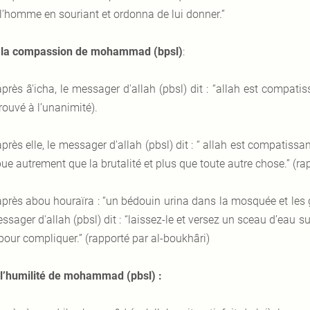
 l’homme en souriant et ordonna de lui donner.”
 la compassion de mohammad (bpsl)
:
après â'icha, le messager d'allah (pbsl) dit : “allah est compati
rouvé à l’unanimité).
après elle, le messager d'allah (pbsl) dit : “ allah est compatissa
bue autrement que la brutalité et plus que toute autre chose.” (r
après abou houraïra : “un bédouin urina dans la mosquée et les g
ssager d'allah (pbsl) dit : “laissez-le et versez un sceau d’eau su
pour compliquer.” (rapporté par al-boukhâri)
l’humilité de mohammad (pbsl) :