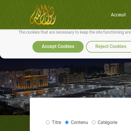
Acceuil
We use cookies to make our site work well for you and so we can conti
The cookies that are necessary to keep the site functioning ar
Accept Cookies
Reject Cookies
Titre
Contenu
Catégorie