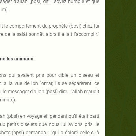
ssager d'allah (pbsl) dit : “soyez humble et que
lim).
ait le comportement du prophète (bpsl) chez lui
e de la salât sonnât, alors il allait l’accomplir.”
me les animaux
:
ons qui avaient pris pour cible un oiseau et
. a la vue de ibn `omar, ils se séparèrent. ce
ndu le messager d'allah (pbsl) dire : “allah maudit
nimité).
h (pbsl) en voyage et, pendant qu’il était parti
 petits oiselets que nous lui avions pris. le
phète (bpsl) demanda : “qui a éploré celle-ci à