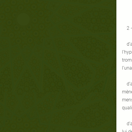
2 
d’
l'hyp
trom
l’una
d’
mène
mens
quali
d’
lui d