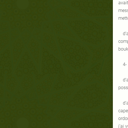
avai
messa
mette
d’
compr
bouk
4-
d’
poss
d’
cape
ordon
j’ai 