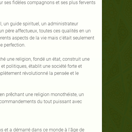
our ses fidèles compagnons et ses plus fervents
, un guide spirituel, un administrateur
n père affectueux, toutes ces qualités en un
rents aspects de la vie mais c'était seulement
e perfection.
ché une religion, fondé un état, construit une
t politiques, établit une société forte et
plètement révolutionné la pensée et le
en prêchant une religion monothéiste, un
ux commandements du tout puissant avec
s et a démarré dans ce monde à l'âge de