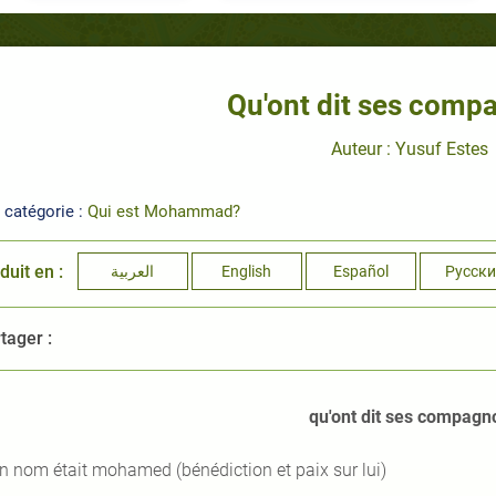
Qu'ont dit ses comp
Auteur : Yusuf Estes
 catégorie :
Qui est Mohammad?
duit en :
العربية
English
Español
Русски
tager :
qu'ont dit ses compagn
n nom était mohamed (bénédiction et paix sur lui)