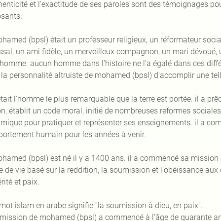
thenticité et l'exactitude de ses paroles sont des témoignages p
sants.
hamed (bpsl) était un professeur religieux, un réformateur social
ssal, un ami fidèle, un merveilleux compagnon, un mari dévoué, u
 homme. aucun homme dans l'histoire ne l'a égalé dans ces diffé
 la personnalité altruiste de mohamed (bpsl) d'accomplir une tell
était l'homme le plus remarquable que la terre est portée. il a prê
n, établit un code moral, initié de nombreuses reformes sociales e
mique pour pratiquer et représenter ses enseignements. il a com
ortement humain pour les années à venir.
hamed (bpsl) est né il y a 1400 ans. il a commencé sa mission 
 de vie basé sur la reddition, la soumission et l'obéissance a
rité et paix.
 mot islam en arabe signifie "la soumission à dieu, en paix".
 mission de mohamed (bpsl) a commencé à l'âge de quarante an