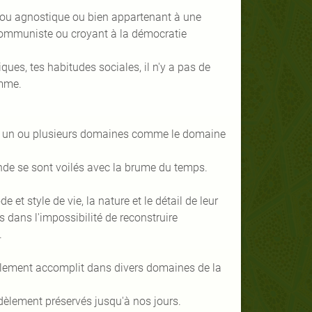
hée ou agnostique ou bien appartenant à une
s communiste ou croyant à la démocratie
ques, tes habitudes sociales, il n'y a pas de
omme.
ans un ou plusieurs domaines comme le domaine
nde se sont voilés avec la brume du temps.
e et style de vie, la nature et le détail de leur
dans l'impossibilité de reconstruire
.
llement accomplit dans divers domaines de la
idèlement préservés jusqu'à nos jours.