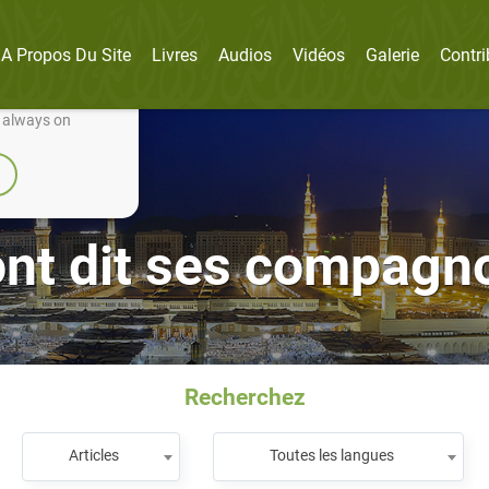
A Propos Du Site
Livres
Audios
Vidéos
Galerie
Contri
nually improve it.
e always on
ont dit ses compagn
Recherchez
Articles
Toutes les langues