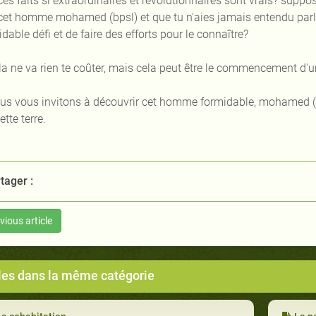
es faits si extraordinaires et révolutionnaires sont vrais? suppo
cet homme mohamed (bpsl) et que tu n'aies jamais entendu parler 
dable défi et de faire des efforts pour le connaître?
la ne va rien te coûter, mais cela peut être le commencement d'un
us vous invitons à découvrir cet homme formidable, mohamed (b
ette terre.
tager :
vious article
cles dans la même catégorie