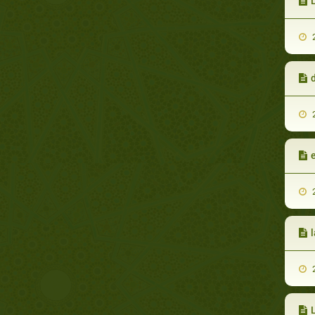
2
d
2
2
2
L