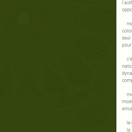
l'au
oppo
mo
colo
seul
pour
c'
natio
dyna
comp
mo
mode
sincé
le
la