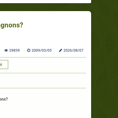
agnons?
29839
2009/03/05
2026/08/07
й
ons?