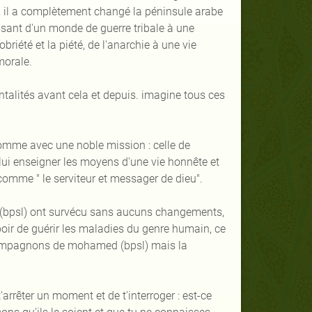
e, il a complètement changé la péninsule arabe
ssant d'un monde de guerre tribale à une
briété et la piété, de l'anarchie à une vie
morale.
talités avant cela et depuis. imagine tous ces
homme avec une noble mission : celle de
 lui enseigner les moyens d'une vie honnête et
comme " le serviteur et messager de dieu".
d (bpsl) ont survécu sans aucuns changements,
oir de guérir les maladies du genre humain, ce
s compagnons de mohamed (bpsl) mais la
rêter un moment et de t'interroger : est-ce