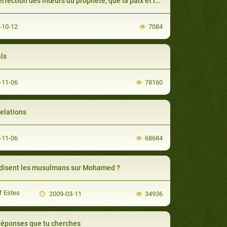
ction des mœurs du prophète, que la paix et les bénédictions d’Allah soient sur lui
-10-12
7084
ls
-11-06
78160
relations
-11-06
68684
disent les musulmans sur Mohamed ?
 Estes
2009-03-11
34936
réponses que tu cherches