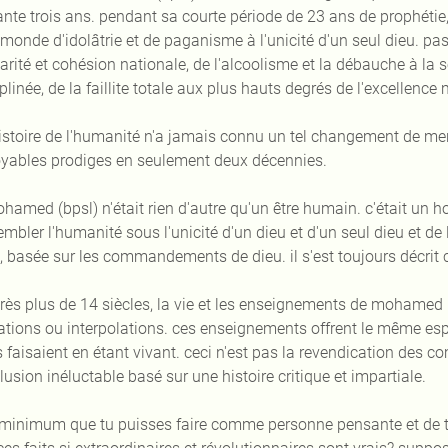
ante trois ans. pendant sa courte période de 23 ans de prophéti
 monde d'idolâtrie et de paganisme à l'unicité d'un seul dieu. pa
arité et cohésion nationale, de l'alcoolisme et la débauche à la so
plinée, de la faillite totale aux plus hauts degrés de l'excellence 
histoire de l'humanité n'a jamais connu un tel changement de men
oyables prodiges en seulement deux décennies.
hamed (bpsl) n'était rien d'autre qu'un être humain. c'était un 
mbler l'humanité sous l'unicité d'un dieu et d'un seul dieu et de
e, basée sur les commandements de dieu. il s'est toujours décrit 
rès plus de 14 siècles, la vie et les enseignements de mohame
rations ou interpolations. ces enseignements offrent le même esp
ls faisaient en étant vivant. ceci n'est pas la revendication de
usion inéluctable basé sur une histoire critique et impartiale.
 minimum que tu puisses faire comme personne pensante et de t'ar