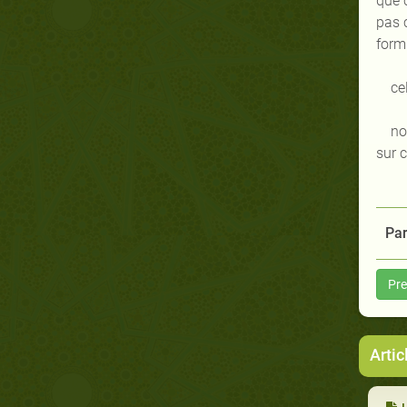
que c
pas 
formi
ce
no
sur c
Par
Pre
Arti