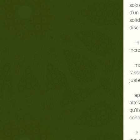
soix
d'un
solid
disci
l'
incr
mo
rasse
just
ap
alté
qu'i
concl
le