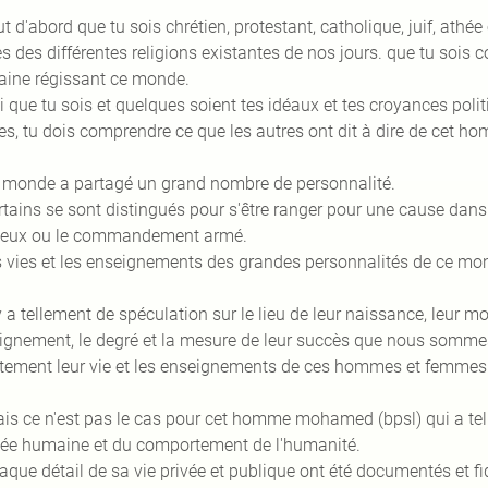
ut d'abord que tu sois chrétien, protestant, catholique, juif, at
es des différentes religions existantes de nos jours. que tu soi
ine régissant ce monde.
i que tu sois et quelques soient tes idéaux et tes croyances politi
es, tu dois comprendre ce que les autres ont dit à dire de cet h
 monde a partagé un grand nombre de personnalité.
rtains se sont distingués pour s'être ranger pour une cause d
gieux ou le commandement armé.
s vies et les enseignements des grandes personnalités de ce mo
 y a tellement de spéculation sur le lieu de leur naissance, leur mod
ignement, le degré et la mesure de leur succès que nous sommes 
tement leur vie et les enseignements de ces hommes et femmes
is ce n'est pas le cas pour cet homme mohamed (bpsl) qui a te
ée humaine et du comportement de l'humanité.
aque détail de sa vie privée et publique ont été documentés et f