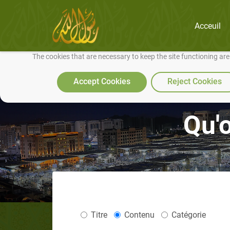
Acceuil
We use cookies to make our site work well for you and so we can conti
The cookies that are necessary to keep the site functioning ar
Accept Cookies
Reject Cookies
Qu'
Titre
Contenu
Catégorie