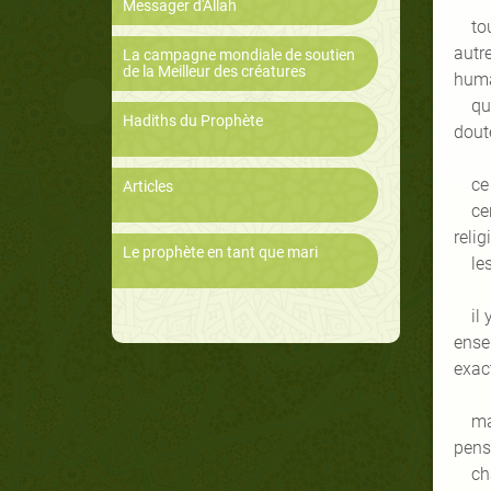
Messager d'Allah
to
autr
La campagne mondiale de soutien
de la Meilleur des créatures
huma
qu
Hadiths du Prophète
dout
ce
Articles
ce
reli
Le prophète en tant que mari
le
il
ense
exac
ma
pens
ch