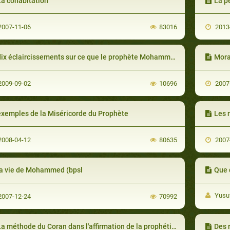
La cohabitation
La perfe
007-11-06
83016
2013
ix éclaircissements sur ce que le prophète Mohammad apporta à l'humanité
Mora
009-09-02
10696
2007
exemples de la Miséricorde du Prophète
Les 
008-04-12
80635
2007
la vie de Mohammed (bpsl
Que 
Yusuf
007-12-24
70992
a méthode du Coran dans l'affirmation de la prophétie de Muhammad salla-llâhu ’alayhi wa sallam
Des 