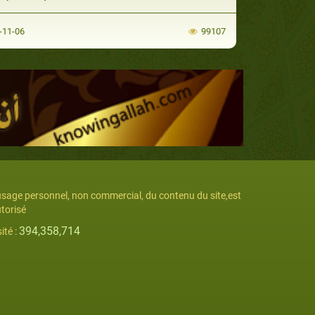
-11-06
99107
usage personnel, non commercial, du contenu du site,est
torisé
394,358,714
sité :