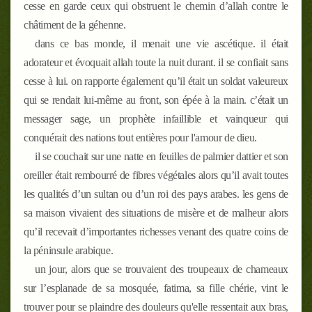
cesse en garde ceux qui obstruent le chemin d’allah contre le
châtiment de la géhenne.
dans ce bas monde, il menait une vie ascétique. il était
adorateur et évoquait allah toute la nuit durant. il se confiait sans
cesse à lui. on rapporte également qu’il était un soldat valeureux
qui se rendait lui-même au front, son épée à la main. c’était un
messager sage, un prophète infaillible et vainqueur qui
conquérait des nations tout entières pour l'amour de dieu.
il se couchait sur une natte en feuilles de palmier dattier et son
oreiller était rembourré de fibres végétales alors qu’il avait toutes
les qualités d’un sultan ou d’un roi des pays arabes. les gens de
sa maison vivaient des situations de misère et de malheur alors
qu’il recevait d’importantes richesses venant des quatre coins de
la péninsule arabique.
un jour, alors que se trouvaient des troupeaux de chameaux
sur l’esplanade de sa mosquée, fatima, sa fille chérie, vint le
trouver pour se plaindre des douleurs qu'elle ressentait aux bras,