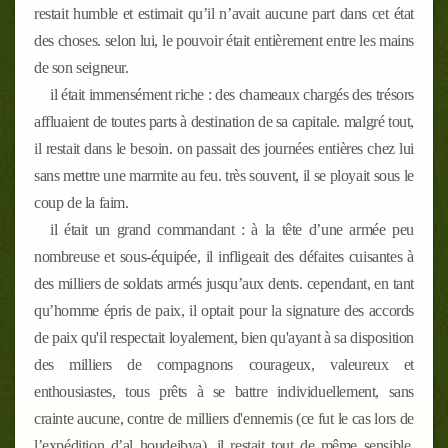
restait humble et estimait qu’il n’avait aucune part dans cet état
des choses. selon lui, le pouvoir était entièrement entre les mains
de son seigneur.
il était immensément riche : des chameaux chargés des trésors
affluaient de toutes parts à destination de sa capitale. malgré tout,
il restait dans le besoin. on passait des journées entières chez lui
sans mettre une marmite au feu. très souvent, il se ployait sous le
coup de la faim.
il était un grand commandant : à la tête d’une armée peu
nombreuse et sous-équipée, il infligeait des défaites cuisantes à
des milliers de soldats armés jusqu’aux dents. cependant, en tant
qu’homme épris de paix, il optait pour la signature des accords
de paix qu'il respectait loyalement, bien qu'ayant à sa disposition
des milliers de compagnons courageux, valeureux et
enthousiastes, tous prêts à se battre individuellement, sans
crainte aucune, contre de milliers d'ennemis (ce fut le cas lors de
l’expédition d’al houdeibya). il restait tout de même sensible,