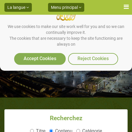
La langue
Menu principal
We use cookies to make our site work well for you and so we can
continually improve it.
The cookies that are necessary to keep the site functioning are
always on
Introduction
Accept Cookies
Reject Cookies
Recherchez
Titre
Contenu
Catégorie