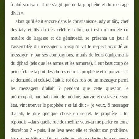
ô abû soufyan ; il ne s’agit que de la prophétie et du message
divin ».
alors qu’il était encore dans le christianisme, ady at-tâiy, chef
des taiy et fils du très célèbre hâtim, qui est un modèle en
matière de largesse et de générosité, se présenta un jour à
l’assemblée du messager
r
. lorsqu’il vit le respect accordé au
messager
r
par ses compagnons, munis de leurs équipements
du djihad (tels que les armes et les armures), il eut beaucoup de
peine à faire la part des choses entre la prophétie et le pouvoir : il
se demanda si celui-ci était le roi des rois ou un messager parmi
les messagers d’allah ? pendant que cette question le
préoccupait, une habitante de médine, pauvre et esclave de son
état, vint trouver le prophète
r
et lui dit : « je veux, ô messager
d’allah, te dire quelque chose en secret. le prophète
r
lui
répondit
–
dans quelle rue de médine veux-tu me parler en toute
discrétion ? » puis, il se leva avec elle et résolut son problème.
lorsqu’ibn hâtim at-tâiy vit cette grande modestie du messager
r