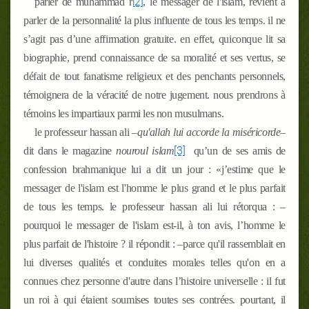
[2]
parler de muhammad
r
, le messager de l'islam, revient à
parler de la personnalité la plus influente de tous les temps. il ne
s’agit pas d’une affirmation gratuite. en effet, quiconque lit sa
biographie, prend connaissance de sa moralité et ses vertus, se
défait de tout fanatisme religieux et des penchants personnels,
témoignera de la véracité de notre jugement. nous prendrons à
témoins les impartiaux parmi les non musulmans.
le professeur hassan ali –
qu'allah lui accorde la miséricorde
–
[3]
dit dans le magazine
nouroul islam
qu’un de ses amis de
confession brahmanique lui a dit un jour : «j’estime que le
messager de l'islam est l'homme le plus grand et le plus parfait
de tous les temps. le professeur hassan ali lui rétorqua : –
pourquoi le messager de l'islam est-il, à ton avis, l’homme le
plus parfait de l'histoire ? il répondit : –parce qu'il rassemblait en
lui diverses qualités et conduites morales telles qu'on en a
connues chez personne d'autre dans l’histoire universelle : il fut
un roi à qui étaient soumises toutes ses contrées. pourtant, il