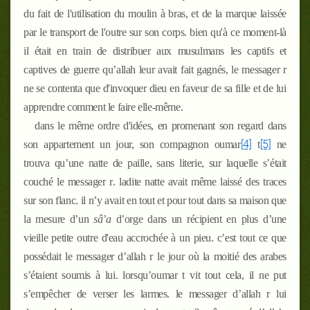
du fait de l'utilisation du moulin à bras, et de la marque laissée
par le transport de l'outre sur son corps. bien qu'à ce moment-là
il était en train de distribuer aux musulmans les captifs et
captives de guerre qu’allah leur avait fait gagnés, le messager
r
ne se contenta que d'invoquer dieu en faveur de sa fille et de lui
apprendre comment le faire elle-même.
dans le même ordre d'idées, en promenant son regard dans
[4]
[5]
son appartement un jour, son compagnon oumar
t
ne
trouva qu’une natte de paille, sans literie, sur laquelle s’était
couché le messager
r
. ladite natte avait même laissé des traces
sur son flanc. il n’y avait en tout et pour tout dans sa maison que
la mesure d’un
sâ’a
d’orge dans un récipient en plus d’une
vieille petite outre d'eau accrochée à un pieu. c’est tout ce que
possédait le messager d’allah
r
le jour où la moitié des arabes
s’étaient soumis à lui. lorsqu’oumar
t
vit tout cela, il ne put
s’empêcher de verser les larmes. le messager d’allah
r
lui