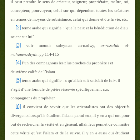
il peut prendre le sens de créateur, seigneur, propriétaire, maître, roi,
concepteur, pourvoyeur, celui sur qui dépendent toutes les créatures
en termes de moyens de subsistance, celui qui donne et ôte la vie, etc.
[2]
terme arabe qui signifie : "que la paix et la bénédiction de dieu
soient sur lui".
[3]
voir mounir suleyman an-nadwy,
ar-rissalah al-
muhammadiyah,
pp 114-115
[4]
l’un des compagnons les plus proches du prophète
r
et
deuxième calife de l’islam.
[5]
terme arabe qui signifie : « qu’allah soit satisfait de lui». il
s’agit d’une formule de prière réservée spécifiquement aux
compagnons du prophète
r
.
[6]
il convient de savoir que les orientalistes ont des objectifs
divergents lorsqu’ils étudient l'islam. parmi eux, il y en a qui ont pour
but de rechercher la vérité et en général, allah leur permet de connaître
cette vérité qu’est l'islam et de la suivre. il y en a aussi qui étudient