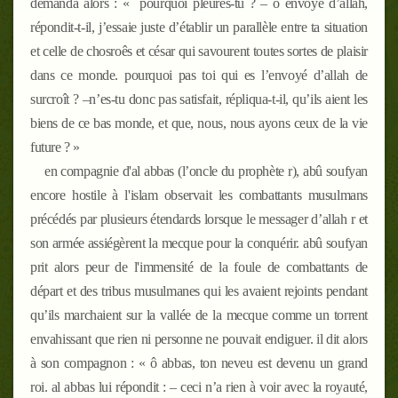
demanda alors : «
pourquoi pleures-tu ? – ô envoyé d’allah,
répondit-t-il, j’essaie juste d’établir un parallèle entre ta situation
et celle de chosroês et césar qui savourent toutes sortes de plaisir
dans ce monde. pourquoi pas toi qui es l’envoyé d’allah
de
surcroît
?
–n’es-tu donc pas satisfait, répliqua-t-il, qu’ils aient les
biens de ce bas monde, et que, nous, nous ayons ceux de la vie
future ? »
en compagnie d'al abbas (l’oncle du prophète
r
), abû soufyan
encore hostile à l'islam observait les combattants musulmans
précédés par plusieurs étendards lorsque le messager d’allah
r
et
son armée assiégèrent la mecque pour la conquérir. abû soufyan
prit alors peur de l'immensité de la foule de combattants de
départ et des tribus musulmanes qui les avaient rejoints pendant
qu’ils marchaient sur la vallée de la mecque comme un torrent
envahissant que rien ni personne ne pouvait endiguer. il dit alors
à son compagnon : « ô abbas, ton neveu est devenu un grand
roi. al abbas lui répondit :
–
ceci n’a rien à voir avec la royauté,