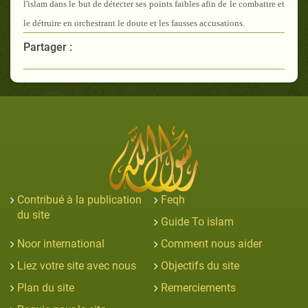
l'islam dans le but de détecter ses points faibles afin de le combattre et
le détruire en orchestrant le doute et les fausses accusations.
Partager :
Contribué à la publication
Feqh
du site
Guide To islam
Noor international
Comment nous aider
Liez votre site avec nous
Objectifs du site
Plan du site
Remerciements