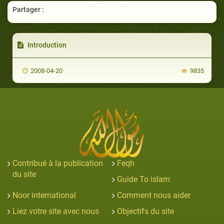
Partager :
Introduction
2008-04-20
9835
Contribué à la publication
Feqh
du site
Guide To islam
Noor international
Comment nous aider
Liez votre site avec nous
Objectifs du site