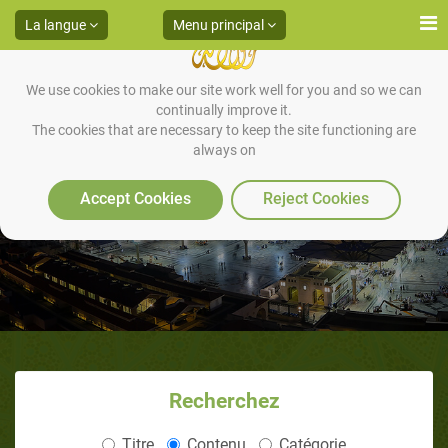
La langue
Menu principal
We use cookies to make our site work well for you and so we can
continually improve it.
The cookies that are necessary to keep the site functioning are
always on
Introduction
Accept Cookies
Reject Cookies
Recherchez
Titre
Contenu
Catégorie