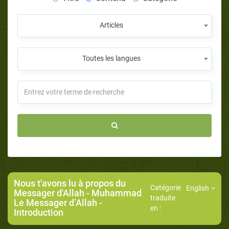
Articles
Toutes les langues
Nous t'avons lu à propos du
Catégorie
English
Messager d'Allah
-
Muhammad
traduite
Le Messager d’Allah
-
en :
Introduction