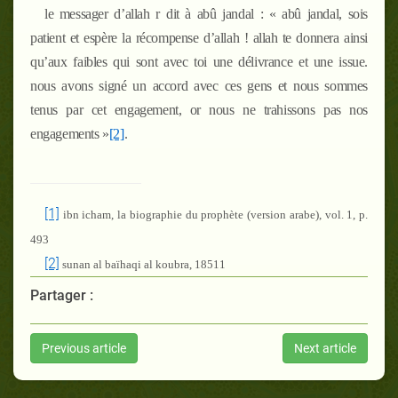
le messager d’allah
r
dit à abû jandal : « abû jandal, sois
patient et espère la récompense d’allah ! allah te donnera ainsi
qu’aux faibles qui sont avec toi une délivrance et une issue.
nous avons signé un accord avec ces gens et nous sommes
tenus par cet engagement, or nous ne trahissons pas nos
engagements »
[2]
.
[1]
ibn icham, la biographie du prophète (version arabe), vol. 1, p.
493
[2]
sunan al baïhaqi al koubra,
18511
Partager :
Previous article
Next article