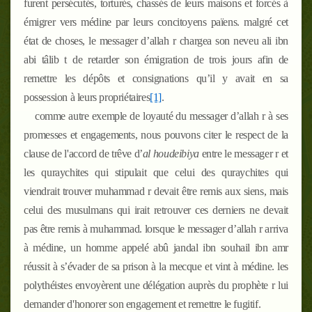
furent persécutés, torturés, chassés de leurs maisons et forcés à
émigrer vers médine par leurs concitoyens païens. malgré cet
état de choses, le messager d’allah
r
chargea son neveu ali ibn
abi tâlib
t
de retarder son émigration de trois jours afin de
remettre les dépôts et consignations qu’il y avait en sa
possession à leurs propriétaires
[1]
.
comme autre exemple de loyauté du messager d’allah
r
à ses
promesses et engagements, nous pouvons citer le respect de la
clause de l'accord de trêve d’
al houdeibiya
entre le messager
r
et
les quraychites qui stipulait que celui des quraychites qui
viendrait trouver muhammad
r
devait être remis aux siens, mais
celui des musulmans qui irait retrouver ces derniers ne devait
pas être remis à muhammad. lorsque le messager d’allah
r
arriva
à médine, un homme appelé abû jandal ibn souhail ibn amr
réussit à s’évader de sa prison à la mecque et vint à médine. les
polythéistes envoyèrent une délégation auprès du prophète
r
lui
demander d'honorer son engagement et remettre le fugitif.