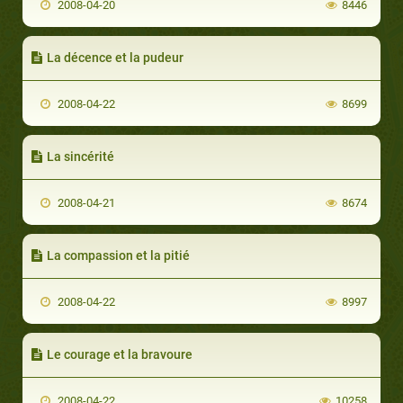
2008-04-20
8446
La décence et la pudeur
2008-04-22
8699
La sincérité
2008-04-21
8674
La compassion et la pitié
2008-04-22
8997
Le courage et la bravoure
2008-04-22
10258