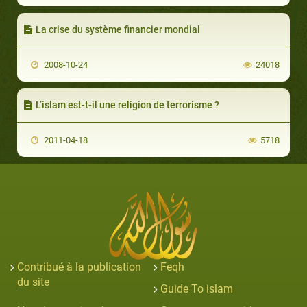
La crise du système financier mondial
2008-10-24
24018
L’islam est-t-il une religion de terrorisme ?
2011-04-18
5718
Contribué à la publication
Feqh
du site
Guide To islam