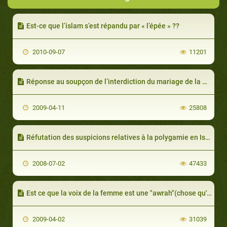
Est-ce que l’islam s’est répandu par « l’épée » ??
2010-09-07
11201
Réponse au soupçon de l’interdiction du mariage de la musulmane avec un non musulman
2009-04-11
25808
Réfutation des suspicions relatives à la polygamie en Islam
2008-07-02
47433
Est ce que la voix de la femme est une "awrah"(chose qu'elle doit cacher)? et l'explication du fait qu'elle a été créée à partir d'une côte incurvée
2009-04-02
31039