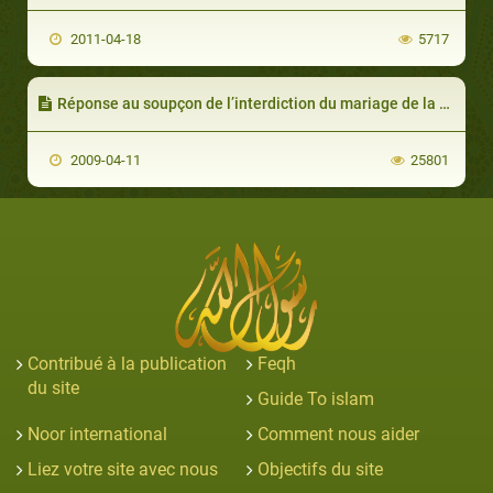
2011-04-18
5717
Réponse au soupçon de l’interdiction du mariage de la musulmane avec un non musulman
2009-04-11
25801
Contribué à la publication
Feqh
du site
Guide To islam
Noor international
Comment nous aider
Liez votre site avec nous
Objectifs du site