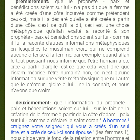
premièrement:
que le prophète - paix et
bénédictions soient sur lui - n'a pas dit que la femme
a été créée d'une côte incurvée comme prétendent
ceux-ci, mais il a déclaré qu'elle a été créée à partir
d'une côte, c'est ce qu'il a dit, ceci est une chose
métaphysique qu'allah exalté a raconté à son
prophète - paix et bénédictions soient sur lui - comme
il lui a raconté d'autres informations métaphysiques
en lesquelles le musulman croit, qui ne comprend
aucune offense à la femme, par exemple, quand allah
le tout-puissant nous informe que l'être humain a été
créé à partir d'argile, est-ce que cela veut dire que
l'islam méprise l'être humain? non, ce n'est qu’une
information sur une vérité métaphysique que nul autre
que le créateur -gloire à lui - ne la connait, et nous
n'avons que croire.
deuxièmement:
que
l'information du prophète -
paix et bénédictions soient sur lui - sur le fait de la
création de la femme à partir de la côte d'adam - paix
sur lui - comme a déclaré le saint coran "
ô hommes !
craignez votre seigneur qui vous a créés d'un seul
être, et a créé de celui-ci sont épouse
" (les femmes 1),
nous dirige vers le fond de la relation entre l'homme et