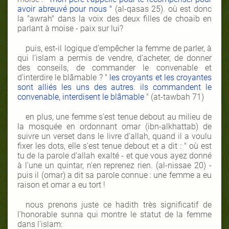
avoir abreuvé pour nous "
(al-qasas 25). où est donc
la "awrah" dans la voix des deux filles de choaib en
parlant à moise - paix sur lui?
puis, est-il logique d'empêcher la femme de parler, à
qui l'islam a permis de vendre, d'acheter, de donner
des conseils, de commander le convenable et
d'interdire le blâmable ? "
les croyants et les croyantes
sont alliés les uns des autres. ils commandent le
convenable, interdisent le blâmable
" (at-tawbah 71)
en plus, une femme s'est tenue debout au milieu de
la mosquée en ordonnant omar (ibn-alkhattab) de
suivre un verset dans le livre d'allah, quand il a voulu
fixer les dots, elle s'est tenue debout et a dit : " où est
tu de la parole d'allah exalté - et que vous ayez donné
à l'une un quintar, n'en reprenez rien. (al-nissae 20) -
puis il (omar) a dit sa parole connue : une femme a eu
raison et omar a eu tort !
nous prenons juste ce hadith très significatif de
l'honorable sunna qui montre le statut de la femme
dans l'islam: