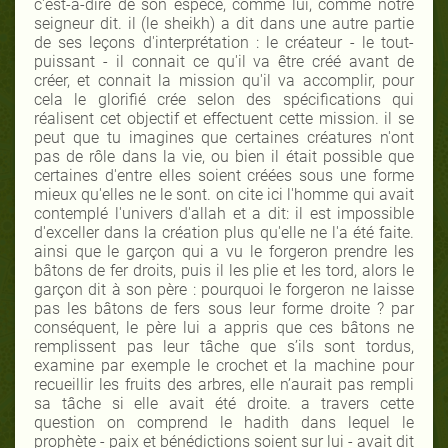
c'est-à-dire de son espèce, comme lui, comme notre
seigneur dit. il (le sheikh) a dit dans une autre partie
de ses leçons d'interprétation : le créateur - le tout-
puissant - il connait ce qu'il va être créé avant de
créer, et connait la mission qu'il va accomplir, pour
cela le glorifié crée selon des spécifications qui
réalisent cet objectif et effectuent cette mission. il se
peut que tu imagines que certaines créatures n'ont
pas de rôle dans la vie, ou bien il était possible que
certaines d'entre elles soient créées sous une forme
mieux qu'elles ne le sont. on cite ici l'homme qui avait
contemplé l'univers d'allah et a dit: il est impossible
d'exceller dans la création plus qu'elle ne l'a été faite.
ainsi que le garçon qui a vu le forgeron prendre les
bâtons de fer droits, puis il les plie et les tord, alors le
garçon dit à son père : pourquoi le forgeron ne laisse
pas les bâtons de fers sous leur forme droite ? par
conséquent, le père lui a appris que ces bâtons ne
remplissent pas leur tâche que s’ils sont tordus,
examine par exemple le crochet et la machine pour
recueillir les fruits des arbres, elle n’aurait pas rempli
sa tâche si elle avait été droite. a travers cette
question on comprend le hadith dans lequel le
prophète - paix et bénédictions soient sur lui - avait dit