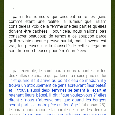
parmi les rumeurs qui circulent entre les gens
comme étant une réalité, la rumeur que l'islam
considère la voix de la femme une des parties qu'elles
doivent être cachées ! pour cela, nous n'allons pas
consacrer beaucoup de temps à ce soupçon parce
qu'il n'existe aucune preuve sur lui, mais l'inverse est
vrai, les preuves sur la fausseté de cette allégation
sont trop nombreuses pour être énumérées.
par exemple, le saint coran nous raconte sur les
deux filles de choaib qui parlèrent à moise paix sur lui
:
" et quand il fut arrivé au point d'eau de madian, il y
trouva un attroupement de gens abreuvant [leur bêtes]
et il trouva aussi deux femmes se tenant à l'écart et
retenant [leurs bêtes]. il dit : "que voulez-vous ?" elles
dirent : "nous n'abreuverons que quand les bergers
seront partis; et notre père est fort âgé
" (al-qasas 23).
le coran nous raconte la parole de l'une des deux à
moise :
" mon père t'appelle pour te récompenser pour