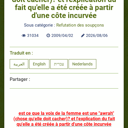
fait qu'elle a été créée à partir
d'une côte incurvée
Sous catégorie :
Refutation des soupçons
31034
2009/04/02
2026/08/06
Traduit en :
العربية
English
עברית
Nederlands
Partager :
est ce que la voix de la femme est une "awrah"
(chose qu'elle doit cacher)? et l'explication du fait
qu'elle a été créée à partir d'une côte incurvée