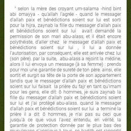
" selon la mère des croyant um-salama -hind bint
abi omayya - qu'allah l'agrée - quand le messager
d'allah paix et bénédictions soient sur lui est sorti
pour la hijra, zaynab la fille du messager d'allah paix
et bénédictions soient sur lui
avait demandé la
permission de son mari abu-alass, et il était encore
polythéiste, d'aller chez
le messager d'allah paix et
bénédictions soient sur lui , il lui a donnée
l'autorisation, par conséquent, elle est arrivée chez lui
(son père). par la suite,
abu-alass a rejoint la médine,
alors il lui envoya un message (à sa femme) : prends
pour moi une garantie de sureté de ton père. ainsi, elle
sortit et surgit sa tête de la porte de son appartement
tandis que le messager d'allah paix et bénédictions
soient sur lui faisait
la prière du fajr en tant qu’imam
pour les gens, elle dit: ô hommes, je suis zaynab la
fille du messager d'allah paix et bénédictions soient
sur lui et j'ai protégé abu-alass. quand le messager
d'allah paix et bénédictions soient sur lui
a terminé la
prière il a dit: ô hommes, je n'ai pas su ceci que
jusqu'à ce que vous l'avez entendu, en vérité, la
garantie de protection donnée par le plus bas des
musulmans s'applique à tous. ce hadith est rapporté