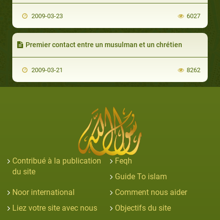
2009-03-23
6027
Premier contact entre un musulman et un chrétien
2009-03-21
8262
Contribué à la publication
Feqh
du site
Guide To islam
Noor international
Comment nous aider
Liez votre site avec nous
Objectifs du site