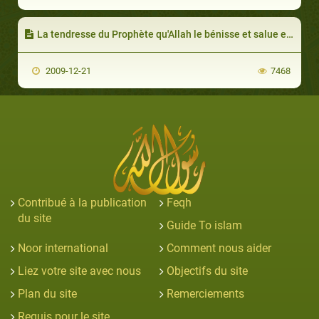
La tendresse du Prophète qu'Allah le bénisse et salue envers ses épouses Khadija et Aïcha
2009-12-21
7468
Contribué à la publication
Feqh
du site
Guide To islam
Noor international
Comment nous aider
Liez votre site avec nous
Objectifs du site
Plan du site
Remerciements
Requis pour le site