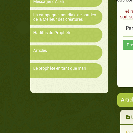
Messager d'Allah
et 
La campagne mondiale de soutien
soit s
de la Meilleur des créatures
Par
Hadiths du Prophète
Pre
Articles
Le prophète en tant que mari
Arti
L
2