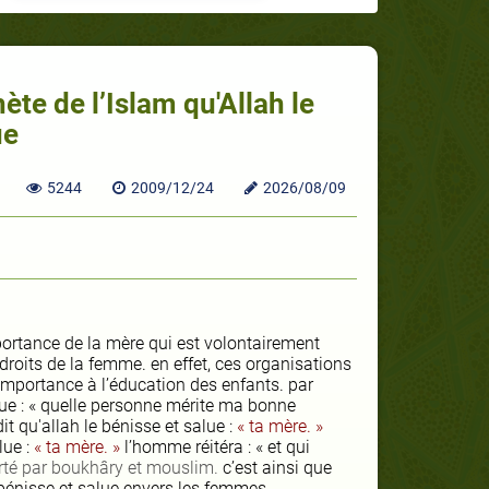
ète de l’Islam qu'Allah le
ue
5244
2009/12/24
2026/08/09
portance de la mère qui est volontairement
droits de la femme. en effet, ces organisations
importance à l’éducation des enfants. par
lue
: « quelle personne mérite ma bonne
dit
qu'allah le bénisse et salue
:
« ta mère. »
lue
:
« ta mère. »
l’homme réitéra : « et qui
rté par boukhâry et mouslim.
c’est ainsi que
 bénisse et salue
envers les femmes…