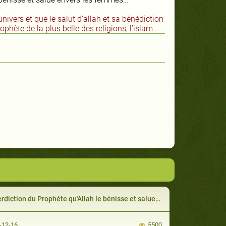
univers et que le salut d’allah et sa bénédiction
phète de la plus belle des religions, l’islam…
ction du Prophète qu'Allah le bénisse et salue d’avoir de mauvaises suspicions à l’égard de sa femme
-12-16
5500