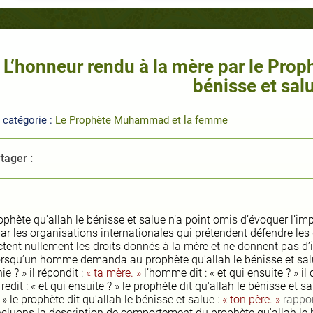
L’honneur rendu à la mère par le Proph
bénisse et sal
 catégorie :
Le Prophète Muhammad et la femme
tager :
rophète
qu'allah le bénisse et salue
n’a point omis d’évoquer
l’im
par
les organisations internationales qui prétendent défendre les 
ctent nullement les droits donnés à la mère et ne donnent pas d’
lorsqu’un homme demanda au prophète
qu'allah le bénisse et sa
 ? » il répondit :
« ta mère. »
l’homme dit : « et qui ensuite ? » il 
edit : « et qui ensuite ? » le prophète dit
qu'allah le bénisse et sa
 » le prophète dit
qu'allah le bénisse et salue
:
« ton père. »
rappo
cluons la description de comportement du prophète
qu'allah le