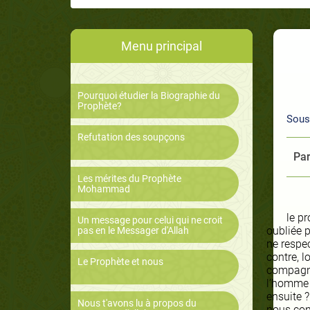
Menu principal
Pourquoi étudier la Biographie du
Prophète?
Sous
Refutation des soupçons
Par
Les mérites du Prophète
Mohammad
le p
Un message pour celui qui ne croit
oubliée 
pas en le Messager d'Allah
ne respe
contre, 
Le Prophète et nous
compagnie
l’homme r
ensuite ?
Nous t'avons lu à propos du
nous con