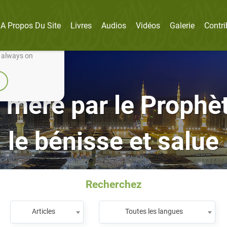
A Propos Du Site
Livres
Audios
Vidéos
Galerie
Contri
nually improve it.
e always on
 mère par le Prophèt
le bénisse et salue
Recherchez
Articles
Toutes les langues