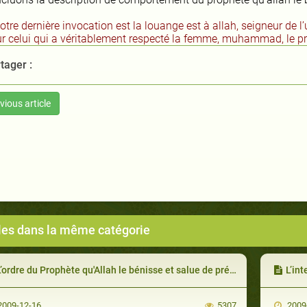
notre dernière invocation est la louange est à allah, seigneur de l’
ur celui qui a véritablement respecté la femme, muhammad, le pro
tager :
vious article
cles dans la même catégorie
’ordre du Prophète qu'Allah le bénisse et salue de préserver l es secrets du couple
L’interdi
009-12-16
5307
2009