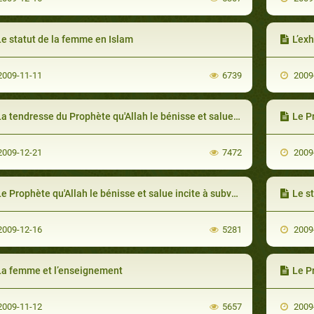
Le statut de la femme en Islam
L’exhort
009-11-11
6739
2009
a tendresse du Prophète qu'Allah le bénisse et salue envers ses épouses Khadija et Aïcha
Le Prop
009-12-21
7472
2009
e Prophète qu'Allah le bénisse et salue incite à subvenir aux besoins de la femme
Le s
009-12-16
5281
2009
La femme et l’enseignement
Le Pro
009-11-12
5657
2009