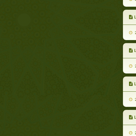
2
L
2
L
2
2