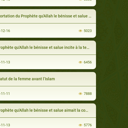
ation du Prophète qu'Allah le bénisse et salue au bon comportement envers son épouse
-12-16
5023
hète qu'Allah le bénisse et salue incite à la tendresse envers la femme
-11-13
6456
tatut de la femme avant l’Islam
-11-11
7888
phète qu'Allah le bénisse et salue aimait la compagnie de son épouse
-11-13
5776