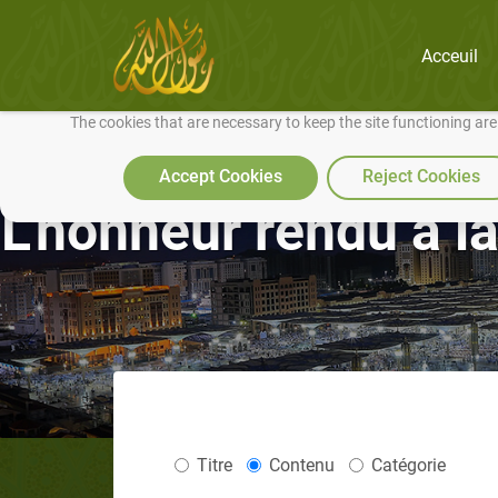
Acceuil
We use cookies to make our site work well for you and so we can conti
The cookies that are necessary to keep the site functioning ar
Accept Cookies
Reject Cookies
L’honneur rendu à la
Titre
Contenu
Catégorie