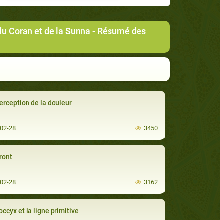
du Coran et de la Sunna
- Résumé des
erception de la douleur
-02-28
3450
ront
-02-28
3162
occyx et la ligne primitive