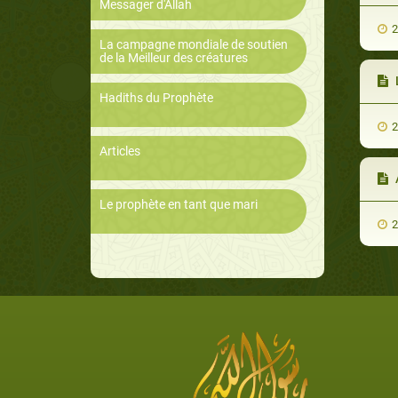
Messager d'Allah
2
La campagne mondiale de soutien
de la Meilleur des créatures
Hadiths du Prophète
2
Articles
Le prophète en tant que mari
2