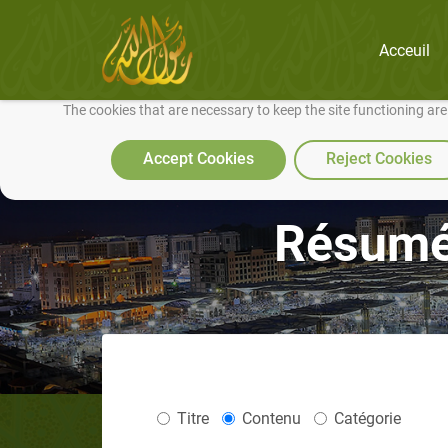
Acceuil
We use cookies to make our site work well for you and so we can conti
The cookies that are necessary to keep the site functioning ar
Accept Cookies
Reject Cookies
Résumé
Titre
Contenu
Catégorie