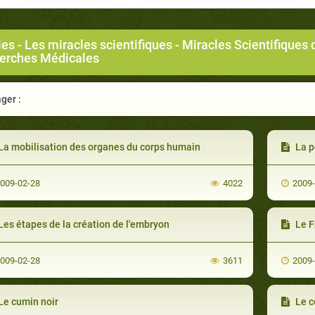
les
-
Les miracles scientifiques
-
Miracles Scientifiques 
erches Médicales
ger :
La mobilisation des organes du corps humain
La p
009-02-28
4022
2009
es étapes de la création de l'embryon
Le F
009-02-28
3611
2009
Le cumin noir
Le c