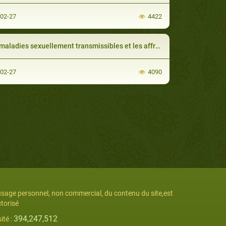
-02-27
4422
ladies sexuellement transmissibles et les affres du libertinage
-02-27
4090
usage personnel, non commercial, du contenu du site,est
torisé
394,247,512
sité :