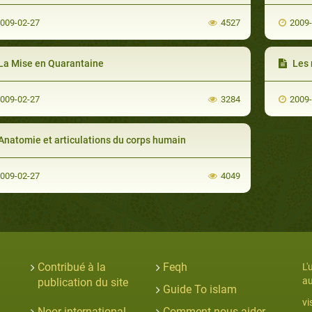
009-02-27
4527
2009
La Mise en Quarantaine
Les ma
009-02-27
3284
2009
Anatomie et articulations du corps humain
009-02-27
4049
Contribué à la
Feqh
L'
au
publication du site
Guide To islam
vi
Noor international
Comment nous aider