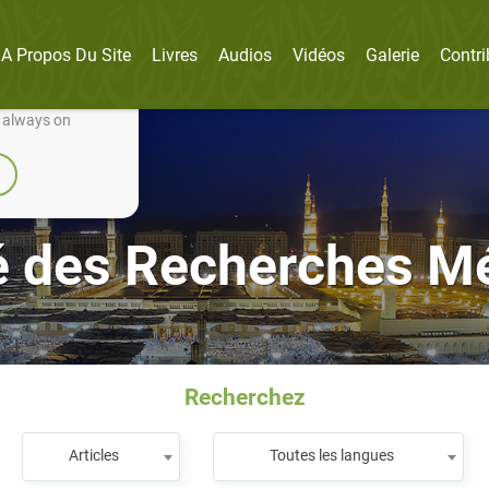
A Propos Du Site
Livres
Audios
Vidéos
Galerie
Contri
nually improve it.
e always on
 des Recherches Mé
Recherchez
Articles
Toutes les langues