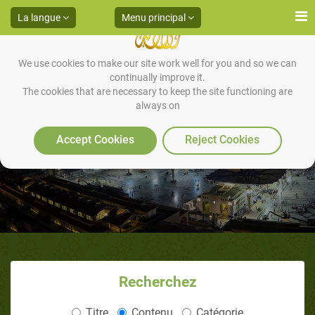
La langue
Menu principal
We use cookies to make our site work well for you and so we can
continually improve it.
The cookies that are necessary to keep the site functioning are
always on
Les invocations
Accept Cookies
Reject Cookies
Recherchez
Titre
Contenu
Catégorie