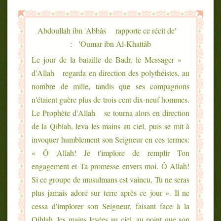
'Abdoullah ibn 'Abbâs rapporte ce récit de
'Oumar ibn Al-Khattâb :
« Le jour de la bataille de Badr, le Messager
d'Allah regarda en direction des polythéistes, au
nombre de mille, tandis que ses compagnons
n'étaient guère plus de trois cent dix-neuf hommes.
Le Prophète d'Allah se tourna alors en direction
de la Qiblah, leva les mains au ciel, puis se mit à
invoquer humblement son Seigneur en ces termes:
« Ô Allah! Je t'implore de remplir Ton
engagement et Ta promesse envers moi. Ô Allah!
Si ce groupe de musulmans est vaincu, Tu ne seras
plus jamais adoré sur terre après ce jour ». Il ne
cessa d'implorer son Seigneur, faisant face à la
Qiblah, les mains levées au ciel, au point que son