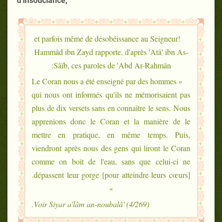
d'insouciance,
et parfois même de désobéissance au Seigneur!
Hammâd ibn Zayd rapporte, d'après 'Atâ' ibn As-
Sâïb, ces paroles de 'Abd Ar-Rahmân:
« Le Coran nous a été enseigné par des hommes
qui nous ont informés qu'ils ne mémorisaient pas
plus de dix versets sans en connaître le sens. Nous
apprenions donc le Coran et la manière de le
mettre en pratique, en même temps. Puis,
viendront après nous des gens qui liront le Coran
comme on boit de l'eau, sans que celui-ci ne
dépassent leur gorge [pour atteindre leurs cœurs].
»
Voir Siyar a'lâm an-noubalâ' (4/269).