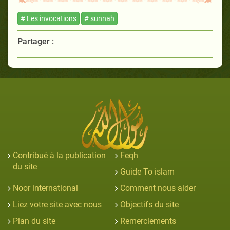
# Les invocations
# sunnah
Partager :
Contribué à la publication
Feqh
du site
Guide To islam
Noor international
Comment nous aider
Liez votre site avec nous
Objectifs du site
Plan du site
Remerciements