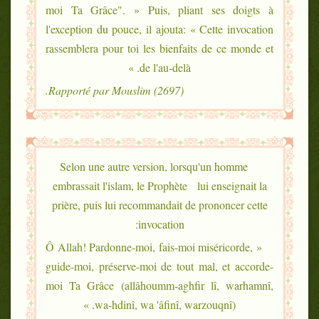
moi Ta Grâce". » Puis, pliant ses doigts à
l'exception du pouce, il ajouta: « Cette invocation
rassemblera pour toi les bienfaits de ce monde et
de l'au-delà. »
Rapporté par Mouslim (2697).
Selon une autre version, lorsqu'un homme
embrassait l'islam, le Prophète lui enseignait la
prière, puis lui recommandait de prononcer cette
invocation:
« Ô Allah! Pardonne-moi, fais-moi miséricorde,
guide-moi, préserve-moi de tout mal, et accorde-
moi Ta Grâce (allâhoumm-aghfir lî, warhamnî,
wa-hdinî, wa 'âfinî, warzouqnî). »