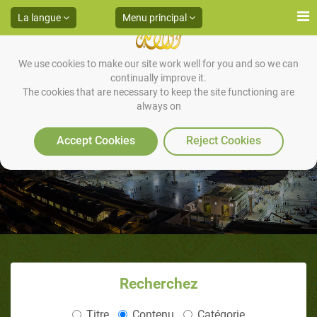
La langue
Menu principal
We use cookies to make our site work well for you and so we can
continually improve it.
The cookies that are necessary to keep the site functioning are
always on
Da'wa en secret et en public
Accept Cookies
Reject Cookies
Recherchez
Titre
Contenu
Catégorie