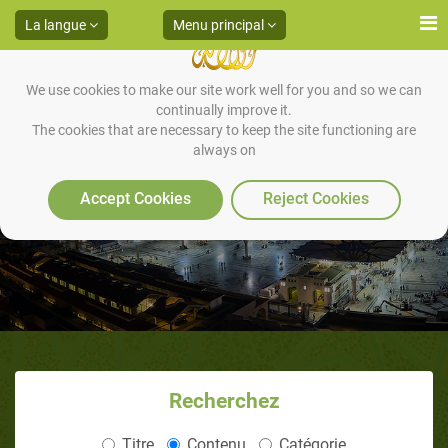
La langue
Menu principal
We use cookies to make our site work well for you and so we can
continually improve it.
The cookies that are necessary to keep the site functioning are
always on
les persécutions des mécréants
Accept Cookies
Reject Cookies
Recherchez
Titre
Contenu
Catégorie