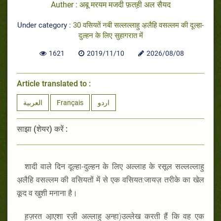
Auther : अबू मरयम मजदी फ़तह़ी अल सैयद
Under category :
30 वसियतें नबी सल्लल्लाहु अ़लैहि वसल्लम की दूल्‍हा-
दुल्‍हन के लिए सुहागरात में
1621
2019/11/10
2026/08/08
Article translated to :
العربية
Français
اردو
साझा (शेयर) करें :
शादी वाले दिन दूल्‍हा-दुल्‍हन के लिए अल्लाह के रसूल सल्लल्लाहु
अ़लैहि वसल्लम की वसियतों में से एक वसियत:जायज़ तरीके का खेल
कूद व खुशी मनाना है।
ह़ज़रत आ़एशा रज़ी अल्लाहु अ़न्हा)उल्लेख करती हैं कि वह एक