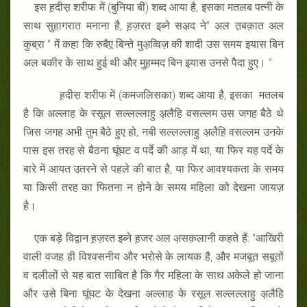
इस ह़दीस़ शरीफ में (बुनिया बी) शब्द आया है, इसका मतलब पत्नी के
साथ सुहागरात मनाना है, ह़ज़रत इब्ने सअ़द ने" अल त़बक़ात अल
कुब्रा " में कहा कि रुबैए़ बिन्ते मुअ़व्विज़ की शादी उस समय इयास बिन
अल बकीर के साथ हुई थी और मुह़म्मद बिन इयास उनसे पैदा हुए। "
ह़दीस़ शरीफ में (कमजलिसका) शब्द आया है, इसका मतलब
है कि अल्लाह के रसूल सल्लल्लाहु अ़लैहि वसल्लम उस जगह बैठे थे
जिस जगह अभी तुम बैठे हुए हो, नबी सल्लल्लाहु अ़लैहि वसल्लम उनके
पास इस तरह से बैठना घूंघट व पर्दे की आड़ में था, या फिर यह पर्दे के
बारे में आयत उतरने से पहले की बात है, या फिर आवश्यकता के समय
या किसी तरह का फितना न होने के समय महिला को देखना जायज़
है।
एक बड़े विद्वान ह़ज़रत इब्ने ह़जर अल अ़सक़लानी कहते हैं: "आखिरी
वाली वजह ही विश्वसनीय और भरोसे के लायक है, और मजबूत सबूतों
व दलीलों से यह बात साबित है कि गैर महिला के साथ अकेले हो जाना
और उसे बिना घूंघट के देखना अल्लाह के रसूल सल्लल्लाहु अ़लैहि