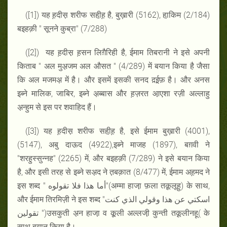
([1]) यह ह़दीस़ शरीफ सही़ह़ है, बुख़ारी (5162), हा़किम (2/184)
बइहक़ी " सूनने कुब्रा" (7/288)
([2]) यह ह़दीस़ ह़सन लिग़ैरिही है, ईमाम तिबरानी ने इसे अपनी
किताब " अल मुअ़जम अल औसत " (4/289) में बयान किया है जैसा
कि अल मजमअ़ में है। और इसमें इसकी सनद द़ई़फ़ है। और अनस
इब्ने मालिक, जाबिर, इब्ने अ़ब्बास और ह़ज़रत आ़एशा रज़ी अल्लाहु
अ़न्हुम से इस पर शवाहिद हैं।
([3]) यह ह़दीस़ शरीफ सही़ह़ है, इसे ईमाम बुख़ारी (4001),
(5147), अबु दाऊद (4922),इब्ने माजह (1897), बग़वी ने
"शरहु़स्सुन्नह" (2265) में, और बइहक़ी (7/289) ने इसे बयान किया
है, और इसी तरह से इब्ने सअ़द ने त़बक़ात (8/477) में, ईमाम अह़मद ने
इस शब्द " أما هذا فلا تقولوه"(अम्मा हाजा़ फ़ला तक़ूलूहु) के साथ,
और ईमाम तिरमिज़ी ने इस शब्द "اسكتي عن هذا وقولي الذي كنت
تقولين ")उसकुती अ़न हाजा़ व कू़ली अल्लजी़ कुन्ती तक़ूलीनहू( के
साथ बयान किया है।