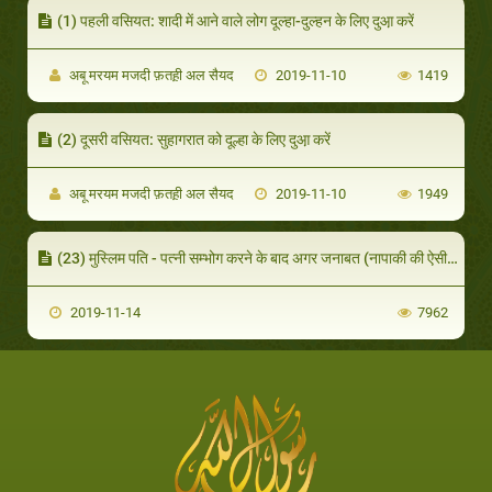
(1) पहली वसियत: शादी में आने वाले लोग दूल्‍हा-दुल्‍हन के लिए दुआ़ करें
अबू मरयम मजदी फ़तह़ी अल सैयद
2019-11-10
1419
(2) दूसरी वसियत: सुहागरात को दूल्हा के लिए दुआ़ करें
अबू मरयम मजदी फ़तह़ी अल सैयद
2019-11-10
1949
(23) मुस्लिम पति - पत्नी सम्भोग करने के बाद अगर जनाबत (नापाकी की ऐसी स्थिति जिसमें गुस्ल करना (यानी नहाना) अनिवार्य व फ़र्ज़ है) की स्थिति में ही सोना चाहें तो उनके लिए मुस्तह़ब (बेहतर) यह है कि वे वुज़ू करलें। (और फिर सोएं) इसकी शिक्षा व आदेश नबी सल्लल्ल
2019-11-14
7962