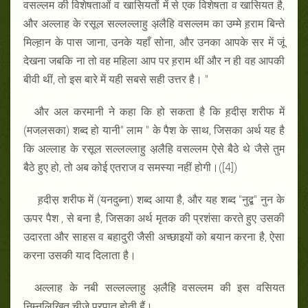
वसल्लम की विशेषताओं व खासियतों में से एक विशेषता व खासियत है,
और अल्लाह के रसूल सल्लल्लाहु अ़लैहि वसल्लम का उम्मे ह़राम बिन्ते
मिल्ह़ान के पास जाना, उनके यहाँ सोना, और उनका आपके सर में जूं
देखना जबकि ना तो वह महिला आप पर ह़राम थीं और न ही वह आपकी
बीवी थीं, तो इस बारे में यही सबसे सही उत्तर है। "
और अल करमानी ने कहा कि हो सकता है कि ह़दीस़ शरीफ में
(मजलसका) शब्द हो यानी" लाम " के पैश के साथ, जिसका अर्थ यह है
कि अल्लाह के रसूल सल्लल्लाहु अ़लैहि वसल्लम ऐसे बैठे थे जैसे तुम
बैठे हुए हो, तो अब कोई एतराज व समस्या नहीं होगी।([4])
ह़दीस़ शरीफ में (यनदुब्ना) शब्द आया है, और यह शब्द "नुद्ब" नुन के
ऊपर पैश , से बना है, जिसका अर्थ मृतक की प्रशंसा करते हुए उसकी
उदारता और साहस व बहादुरी जैसी अच्छाइयों को बयान करना है, ऐसा
करना उसकी याद दिलाता है।
अल्लाह के नबी सल्लल्लाहु अ़लैहि वसल्लम की इस वसियत
निम्नलिखित चीजे़ प्रपात होती हैं।