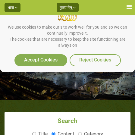
भाषा
मुख्य मेनू
We use cookies to make our site work well for you and so we can
continually improve it.
The cookies that are necessary to keep the site functioning are
always on
सामग्री ( पैगंबर आज्ञाओं )
Accept Cookies
Reject Cookies
Search
Title
Content
Category