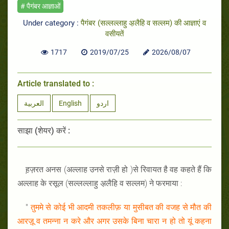
# पैगंबर आज्ञाओं
Under category :
पैगंबर (सल्लल्लाहु अ़लैहि व सल्लम) की आज्ञाएं व
वसीयतें
1717
2019/07/25
2026/08/07
Article translated to :
العربية
English
اردو
साझा (शेयर) करें :
ह़ज़रत अनस (अल्लाह उनसे राज़ी हो )से रिवायत है वह कहते हैं कि
अल्लाह के रसूल (सल्लल्लाहु अ़लैहि व सल्लम) ने फरमाया :
"
तुममे से कोई भी आदमी तकलीफ़ या मुसीबत की वजह से मौत की
आरज़ू व तमन्ना न करे और अगर उसके बिना चारा न हो तो यूं कहना