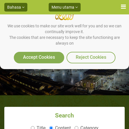
Bahasa
Menu utama
We use cookies to make our site work well for you and so we can
continually improve it.
The cookies that are necessary to keep the site functioning are
always on
Perawatan atau penjagaan
Accept Cookies
Reject Cookies
Search
Title
Content
Category