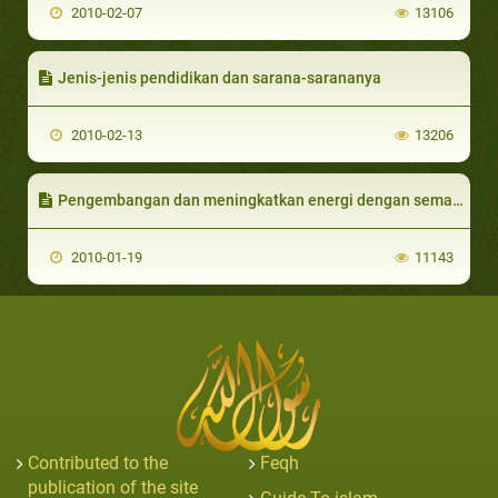
2010-02-07
13106
Jenis-jenis pendidikan dan sarana-sarananya
2010-02-13
13206
Pengembangan dan meningkatkan energi dengan semangat yang tinggi
2010-01-19
11143
Contributed to the
Feqh
publication of the site