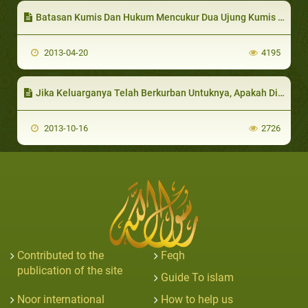
Batasan Kumis Dan Hukum Mencukur Dua Ujung Kumis (Sabalain)
2013-04-20
4195
Jika Keluarganya Telah Berkurban Untuknya, Apakah Dia Harus Berkurban Lagi?
2013-10-16
2726
Contributed to the
Feqh
publication of the site
Guide To islam
Noor international
How to help us