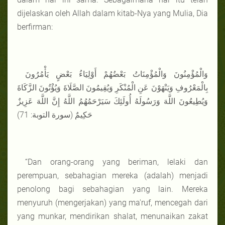
dijelaskan oleh Allah dalam kitab-Nya yang Mulia, Dia
berfirman:
وَالْمُؤْمِنُونَ وَالْمُؤْمِنَاتُ بَعْضُهُمْ أَوْلِيَاءُ بَعْضٍ يَأْمُرُونَ
بِالْمَعْرُوفِ وَيَنْهَوْنَ عَنِ الْمُنْكَرِ وَيُقِيمُونَ الصَّلَاةَ وَيُؤْتُونَ الزَّكَاةَ
وَيُطِيعُونَ اللَّهَ وَرَسُولَهُ أُولَئِكَ سَيَرْحَمُهُمُ اللَّهُ إِنَّ اللَّهَ عَزِيزٌ
حَكِيمٌ (سورة التوبة: 71)
“Dan orang-orang yang beriman, lelaki dan
perempuan, sebahagian mereka (adalah) menjadi
penolong bagi sebahagian yang lain. Mereka
menyuruh (mengerjakan) yang ma'ruf, mencegah dari
yang munkar, mendirikan shalat, menunaikan zakat