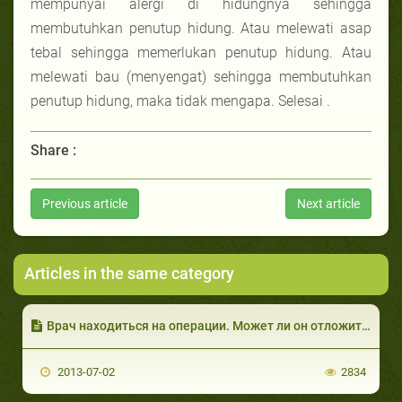
mempunyai alergi di hidungnya sehingga
membutuhkan penutup hidung. Atau melewati asap
tebal sehingga memerlukan penutup hidung. Atau
melewati bau (menyengat) sehingga membutuhkan
penutup hidung, maka tidak mengapa. Selesai .
Share :
Previous article
Next article
Articles in the same category
Врач находиться на операции. Может ли он отложить разговение?
2013-07-02
2834