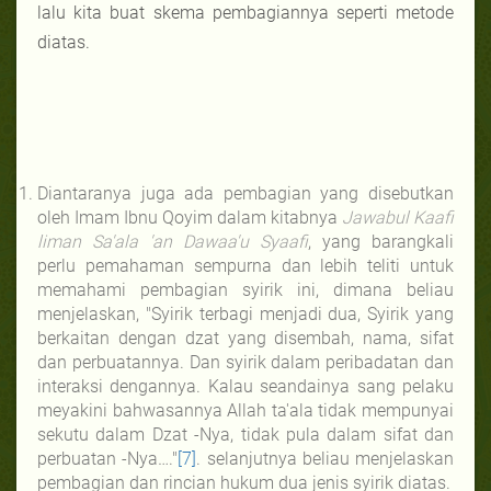
lalu kita buat skema pembagiannya seperti metode
diatas.
Diantaranya juga ada pembagian yang disebutkan
oleh Imam Ibnu Qoyim dalam kitabnya
Jawabul Kaafi
liman Sa'ala 'an Dawaa'u Syaafi
, yang barangkali
perlu pemahaman sempurna dan lebih teliti untuk
memahami pembagian syirik ini, dimana beliau
menjelaskan, "Syirik terbagi menjadi dua, Syirik yang
berkaitan dengan dzat yang disembah, nama, sifat
dan perbuatannya. Dan syirik dalam peribadatan dan
interaksi dengannya. Kalau seandainya sang pelaku
meyakini bahwasannya Allah ta'ala tidak mempunyai
sekutu dalam Dzat -Nya, tidak pula dalam sifat dan
perbuatan -Nya…."
[7]
. selanjutnya beliau menjelaskan
pembagian dan rincian hukum dua jenis syirik diatas.