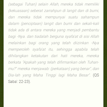
(sebagai Tuhan) selain Allah, mereka tidak memiliki
(kekuasaan) seberat zarrahpun di langit dan di bumi,
dan mereka tidak mempunyai suatu sahampun
dalam (penciptaan) langit dan bumi dan sekali-kali
tidak ada di antara mereka yang menjadi pembantu
bagi -Nya. dan tiadalah berguna syafa'at di sisi Allah
melainkan bagi orang yang telah diizinkan -Nya
memperoleh syafa'at itu, sehingga apabila telah
dihilangkan ketakutan dari hati mereka, mereka
berkata "Apakah yang telah difirmankan oleh Tuhan-
mu?" mereka menjawab: (perkataan) yang benar", dan
Dia-lah yang Maha Tinggi lagi Maha Besar".
(QS
Saba': 22-23).