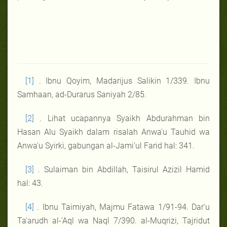
[1]
. Ibnu Qoyim, Madarijus Salikin 1/339. Ibnu
Samhaan, ad-Durarus Saniyah 2/85.
[2]
. Lihat ucapannya Syaikh Abdurahman bin
Hasan Alu Syaikh dalam risalah Anwa'u Tauhid wa
Anwa'u Syirki, gabungan al-Jami'ul Farid hal: 341.
[3]
. Sulaiman bin Abdillah, Taisirul Azizil Hamid
hal: 43.
[4]
. Ibnu Taimiyah, Majmu Fatawa 1/91-94. Dar'u
Ta'arudh al-'Aql wa Naql 7/390. al-Muqrizi, Tajridut