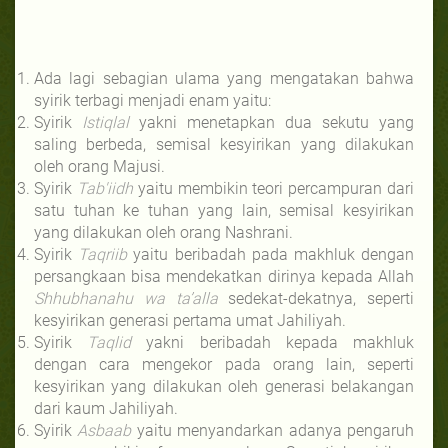
Ada lagi sebagian ulama yang mengatakan bahwa
syirik terbagi menjadi enam yaitu:
Syirik
Istiqlal
yakni menetapkan dua sekutu yang
saling berbeda, semisal kesyirikan yang dilakukan
oleh orang Majusi.
Syirik
Tab'iidh
yaitu membikin teori percampuran dari
satu tuhan ke tuhan yang lain, semisal kesyirikan
yang dilakukan oleh orang Nashrani.
Syirik
Taqriib
yaitu beribadah pada makhluk dengan
persangkaan bisa mendekatkan dirinya kepada Allah
Shhubhanahu wa ta’alla
sedekat-dekatnya, seperti
kesyirikan generasi pertama umat Jahiliyah.
Syirik
Taqlid
yakni beribadah kepada makhluk
dengan cara mengekor pada orang lain, seperti
kesyirikan yang dilakukan oleh generasi belakangan
dari kaum Jahiliyah.
Syirik
Asbaab
yaitu menyandarkan adanya pengaruh