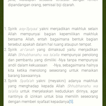
dipandangan orang, semisal biji dzarah.
Syirik
asy
-
Syiyaa'
yakni menjadikan makhluk selain
Allah mempunyai bagian kepemilikan makhluk
bersama Allah, entah bagaimana bentuk bagian
tersebut apakah dalam hal ruang ataupun tempat.
Syirik
al-I'anah
yang dimaksud yaitu menjadikan
Allah
Shhubhanahu wa ta’alla
mempunyai penolong
dan pembantu yang dimiliki -Nya tanpa mempunyai
andil dalam kekuasaan -Nya, sebagaimana halnya
kita ketika menolong seseorang untuk menaikan
barang bawaannya.
Syirik
Syafa'ah
yakni (meyakini) adanya makhluk
yang menghadap kepada Allah
Shhubhanahu wa
ta’alla
untuk menjelaskan kedudukan dirinya, agar
nantinya di izinkan untuk bisa memilih seseorang
dengan memberi syafaat kepadanya
[5]
.