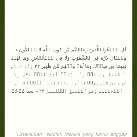
﴿ قُلِ ٱدۡعُواْ ٱلَّذِينَ زَعَمۡتُم مِّن دُونِ ٱللَّهِ لَا يَمۡلِكُونَ
مِثۡقَالَ ذَرَّة فِي ٱلسَّمَٰوَٰتِ وَلَا فِي ٱلۡأَرۡضِ وَمَا لَهُمۡ
فِيهِمَا مِن شِرۡك وَمَا لَهُۥ مِنۡهُم مِّن ظَهِير ٢٢ وَلَا تَنفَعُ
ٱلشَّفَٰعَةُ عِندَهُۥٓ إِلَّا لِمَنۡ أَذِنَ لَهُۥۚ حَتَّىٰٓ إِذَا
فُزِّعَ عَن قُلُوبِهِمۡ قَالُواْ مَاذَا قَالَ رَبُّكُمۡۖ قَالُواْ
ٱلۡحَقَّۖ وَهُوَ ٱلۡعَلِيُّ ٱلۡكَبِيرُ ٢٣ ﴾ [سبأ: 22-23]
"Katakanlah: "serulah mereka yang kamu anggap