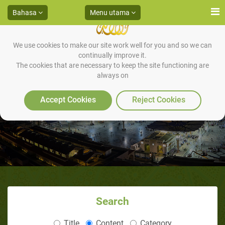
Bahasa
Menu utama
We use cookies to make our site work well for you and so we can
continually improve it.
The cookies that are necessary to keep the site functioning are
always on
Macam-Macam Syirik
Accept Cookies
Reject Cookies
Search
Title
Content
Category