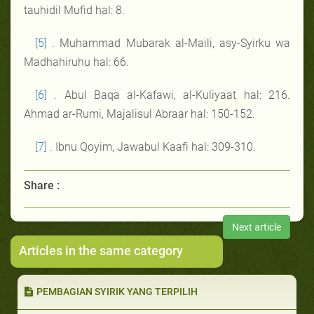
tauhidil Mufid hal: 8.
[5]
. Muhammad Mubarak al-Maili, asy-Syirku wa
Madhahiruhu hal: 66.
[6]
. Abul Baqa al-Kafawi, al-Kuliyaat hal: 216.
Ahmad ar-Rumi, Majalisul Abraar hal: 150-152.
[7]
. Ibnu Qoyim, Jawabul Kaafi hal: 309-310.
Share :
Next article
Articles in the same category
PEMBAGIAN SYIRIK YANG TERPILIH