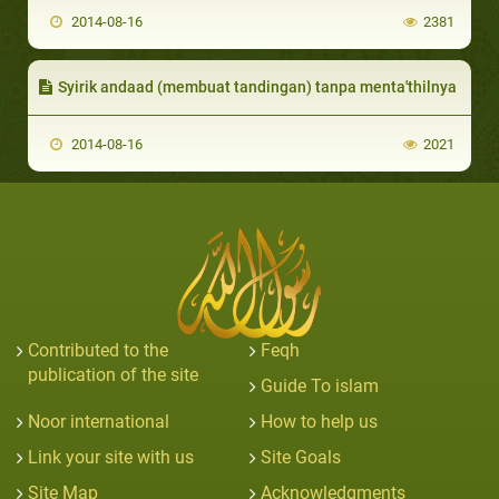
2014-08-16
2381
Syirik andaad (membuat tandingan) tanpa menta'thilnya
2014-08-16
2021
Contributed to the
Feqh
publication of the site
Guide To islam
Noor international
How to help us
Link your site with us
Site Goals
Site Map
Acknowledgments