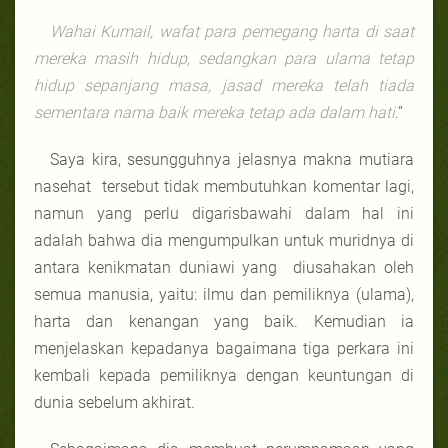
Wahai Kumail, wafat para pemegang harta di saat
mereka masih hidup, sedangkan para ulama tetap
hidup sepanjang masa, jasad mereka telah tiada
sementara nama baik mereka tetap ada dalam hati
.”
Saya kira, sesungguhnya jelasnya makna mutiara
nasehat tersebut tidak membutuhkan komentar lagi,
namun yang perlu digarisbawahi dalam hal ini
adalah bahwa dia mengumpulkan untuk muridnya di
antara kenikmatan duniawi yang diusahakan oleh
semua manusia, yaitu: ilmu dan pemiliknya (ulama),
harta dan kenangan yang baik. Kemudian ia
menjelaskan kepadanya bagaimana tiga perkara ini
kembali kepada pemiliknya dengan keuntungan di
dunia sebelum akhirat.