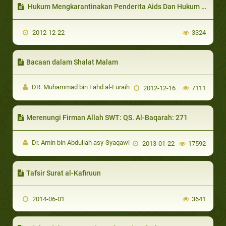
Hukum Mengkarantinakan Penderita Aids Dan Hukum Orang Yang Sengaja Menyebarkannya (Menularkannya)
2012-12-22
3324
Bacaan dalam Shalat Malam
DR. Muhammad bin Fahd al-Furaih
2012-12-16
7111
Merenungi Firman Allah SWT: QS. Al-Baqarah: 271
Dr. Amin bin Abdullah asy-Syaqawi
2013-01-22
17592
Tafsir Surat al-Kafiruun
2014-06-01
3641