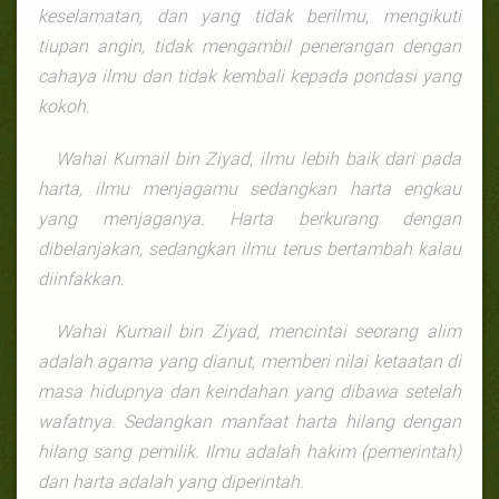
keselamatan, dan yang tidak berilmu, mengikuti
tiupan angin, tidak mengambil penerangan dengan
cahaya ilmu dan tidak kembali kepada pondasi yang
kokoh.
Wahai Kumail bin Ziyad, ilmu lebih baik dari pada
harta, ilmu menjagamu sedangkan harta engkau
yang menjaganya. Harta berkurang dengan
dibelanjakan, sedangkan ilmu terus bertambah kalau
diinfakkan.
Wahai Kumail bin Ziyad, mencintai seorang alim
adalah agama yang dianut, memberi nilai ketaatan di
masa hidupnya dan keindahan yang dibawa setelah
wafatnya. Sedangkan manfaat harta hilang dengan
hilang sang pemilik. Ilmu adalah hakim (pemerintah)
dan harta adalah yang diperintah.