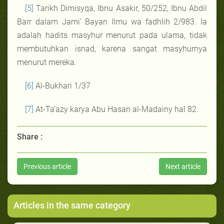
[5]
Tarikh Dimisyqa, Ibnu Asakir, 50/252, Ibnu Abdil
Barr dalam Jami’ Bayan Ilmu wa fadhlih 2/983. Ia
adalah hadits masyhur menurut pada ulama, tidak
membutuhkan isnad, karena sangat masyhurnya
menurut mereka.
[6]
Al-Bukhari 1/37
[7]
At-Ta’azy karya Abu Hasan al-Madainy hal 82.
Share :
Previous article
Next article
Articles in the same category