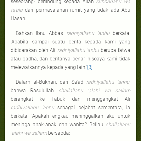
seseorang- berlindung kepada Allah
subhanahu wa
ta’ala
dari permasalahan rumit yang tidak ada Abu
Hasan.
Bahkan Ibnu Abbas
radhiyallahu ‘anhu
berkata:
‘Apabila sampai suatu berita kepada kami yang
dibicarakan oleh Ali
radhiyallahu ‘anhu
berupa fatwa
atau qadha, dan beritanya benar, niscaya kami tidak
melewatkannya kepada yang lain.’
[3]
Dalam al-Bukhari, dari Sa’ad
radhiyallahu ‘anhu
,
bahwa Rasulullah
shallallahu ‘alahi wa sallam
berangkat ke Tabuk dan menggangkat Ali
radhiyallahu ‘anhu
sebagai pejabat sementara, ia
berkata: ‘Apakah engkau meninggalkan aku untuk
menjaga anak-anak dan wanita? Beliau
shallallahu
‘alahi wa sallam
bersabda: