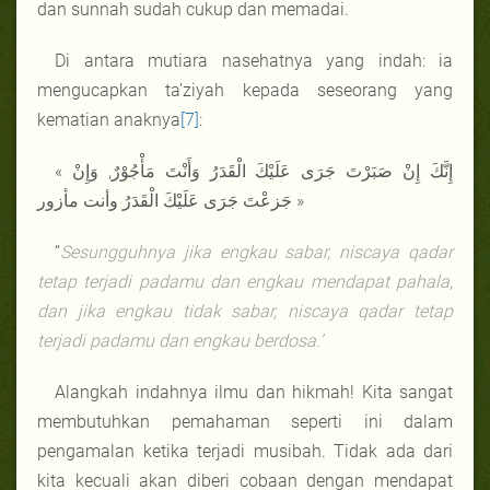
dan sunnah sudah cukup dan memadai.
Di antara mutiara nasehatnya yang indah: ia
mengucapkan ta’ziyah kepada seseorang yang
kematian anaknya
[7]
:
« إِنَّكَ إِنْ صَبَرْتَ جَرَى عَلَيْكَ الْقَدَرُ وَأَنْتَ مَأْجُوْرٌ, وَإِنْ
جَزعْتَ جَرَى عَلَيْكَ الْقَدَرُ وأنت مأزور »
“
Sesungguhnya jika engkau sabar, niscaya qadar
tetap terjadi padamu dan engkau mendapat pahala,
dan jika engkau tidak sabar, niscaya qadar tetap
terjadi padamu dan engkau berdosa.’
Alangkah indahnya ilmu dan hikmah! Kita sangat
membutuhkan pemahaman seperti ini dalam
pengamalan ketika terjadi musibah. Tidak ada dari
kita kecuali akan diberi cobaan dengan mendapat