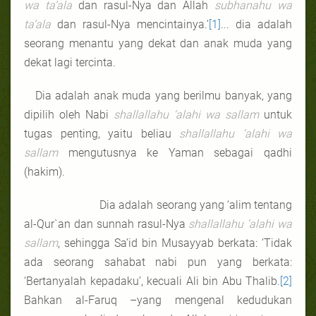
wa ta’ala
dan rasul-Nya dan Allah
subhanahu wa
ta’ala
dan rasul-Nya mencintainya.’
[1]
... dia adalah
seorang menantu yang dekat dan anak muda yang
dekat lagi tercinta.
Dia adalah anak muda yang berilmu banyak, yang
dipilih oleh Nabi
shallallahu ‘alahi wa sallam
untuk
tugas penting, yaitu beliau
shallallahu ‘alahi wa
sallam
mengutusnya ke Yaman sebagai qadhi
(hakim).
Dia adalah seorang yang ‘alim tentang
al-Qur`an dan sunnah rasul-Nya
shallallahu ‘alahi wa
sallam
, sehingga Sa’id bin Musayyab berkata: ‘Tidak
ada seorang sahabat nabi pun yang berkata:
‘Bertanyalah kepadaku’, kecuali Ali bin Abu Thalib.
[2]
Bahkan al-Faruq –yang mengenal kedudukan