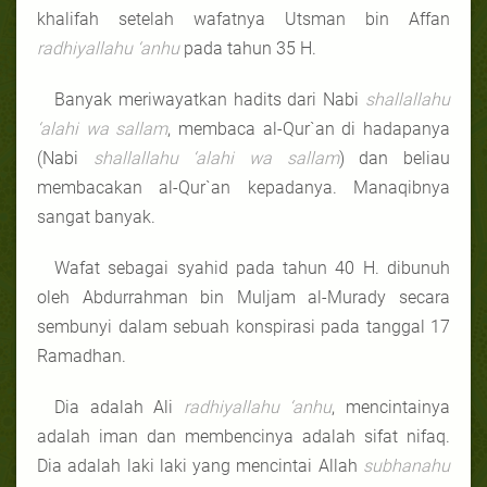
khalifah setelah wafatnya Utsman bin Affan
radhiyallahu ‘anhu
pada tahun 35 H.
Banyak meriwayatkan hadits dari Nabi
shallallahu
‘alahi wa sallam
, membaca al-Qur`an di hadapanya
(Nabi
shallallahu ‘alahi wa sallam
) dan beliau
membacakan al-Qur`an kepadanya. Manaqibnya
sangat banyak.
Wafat sebagai syahid pada tahun 40 H. dibunuh
oleh Abdurrahman bin Muljam al-Murady secara
sembunyi dalam sebuah konspirasi pada tanggal 17
Ramadhan.
Dia adalah Ali
radhiyallahu ‘anhu
, mencintainya
adalah iman dan membencinya adalah sifat nifaq.
Dia adalah laki laki yang mencintai Allah
subhanahu