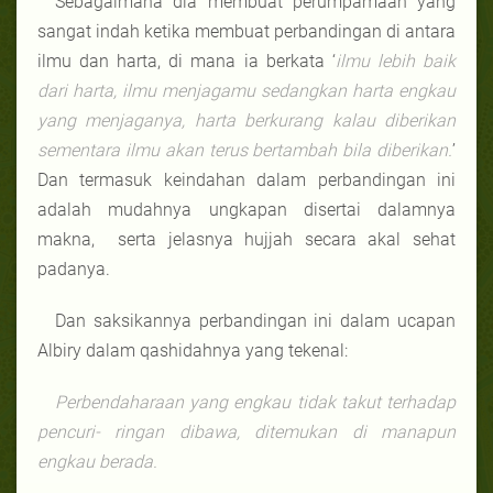
Sebagaimana dia membuat perumpamaan yang
sangat indah ketika membuat perbandingan di antara
ilmu dan harta, di mana ia berkata ‘
ilmu lebih baik
dari harta, ilmu menjagamu sedangkan harta engkau
yang menjaganya, harta berkurang kalau diberikan
sementara ilmu akan terus bertambah bila diberikan.
’
Dan termasuk keindahan dalam perbandingan ini
adalah mudahnya ungkapan disertai dalamnya
makna, serta jelasnya hujjah secara akal sehat
padanya.
Dan saksikannya perbandingan ini dalam ucapan
Albiry dalam qashidahnya yang tekenal:
Perbendaharaan yang engkau tidak takut terhadap
pencuri- ringan dibawa, ditemukan di manapun
engkau berada.