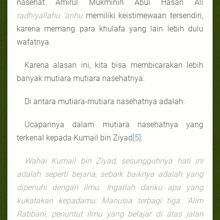
nasehat Amirul Mukminin Abul Hasan Ali
radhiyallahu ‘anhu
memiliki keistimewaan tersendiri,
karena memang para khulafa yang lain lebih dulu
wafatnya.
Karena alasan ini, kita bisa membicarakan lebih
banyak mutiara mutiara nasehatnya.
Di antara mutiara-mutiara nasehatnya adalah:
Ucapannya dalam mutiara nasehatnya yang
terkenal kepada Kumail bin Ziyad
[5]
:
Wahai Kumail bin Ziyad, sesungguhnya hati ini
adalah seperti bejana, sebaik baiknya adalah yang
dipenuhi dengan ilmu. Ingatlah dariku apa yang
kukatakan kepadamu: Manusia terbagi tiga: ‘Alim
Rabbani, penuntut ilmu yang belajar di atas jalan