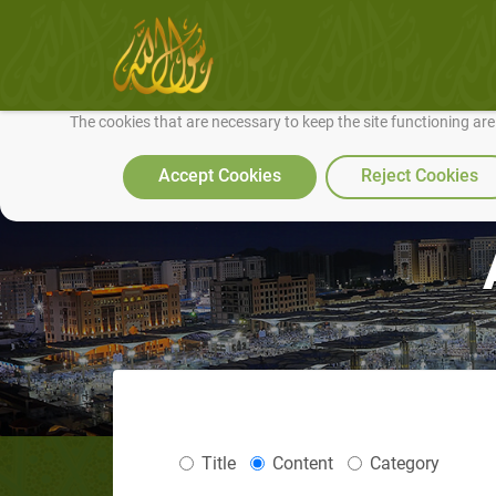
We use cookies to make our site work well for you and so we can conti
The cookies that are necessary to keep the site functioning ar
Accept Cookies
Reject Cookies
Title
Content
Category