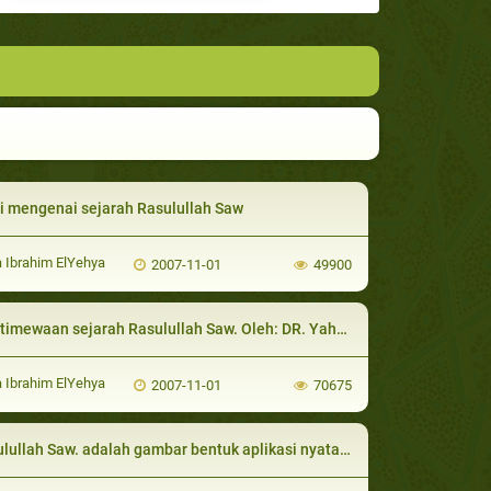
i mengenai sejarah Rasulullah Saw
 Ibrahim ElYehya
2007-11-01
49900
mewaan sejarah Rasulullah Saw. Oleh: DR. Yahya Ibrahim Yahya
 Ibrahim ElYehya
2007-11-01
70675
llah Saw. adalah gambar bentuk aplikasi nyata terhadap agama ini_oleh