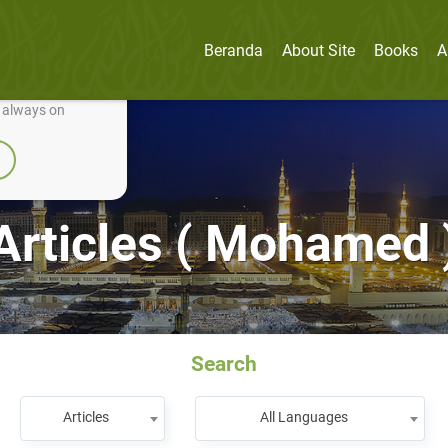
Beranda
About Site
Books
A
nually improve it.
e always on
Articles ( Mohamed 
Search
Articles
All Languages