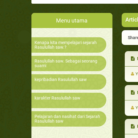
Arti
Menu utama
Share
Kenapa kita mempelajari sejarah
Rasulullah saw.?
M
Rasulullah saw. Sebagai seorang
suami
Y
kepribadian Rasulullah saw
M
karakter Rasulullah saw
Y
Pelajaran dan nasihat dari Sejarah
Rasulullah saw
R