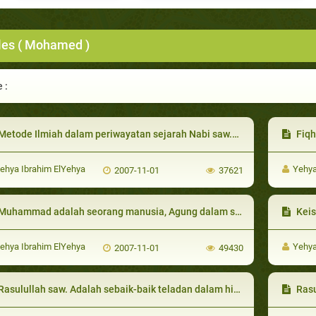
cles ( Mohamed )
 :
etode Ilmiah dalam periwayatan sejarah Nabi saw.Oleh: DR. Yahya Ibrahim Yahya
Fiqh
ehya Ibrahim ElYehya
Yehya
2007-11-01
37621
uhammad adalah seorang manusia, Agung dalam segala hal Oleh: DR. Yahya Ibrahim Yahya
Keisti
ehya Ibrahim ElYehya
Yehya
2007-11-01
49430
asulullah saw. Adalah sebaik-baik teladan dalam hidup anda
Rasulu