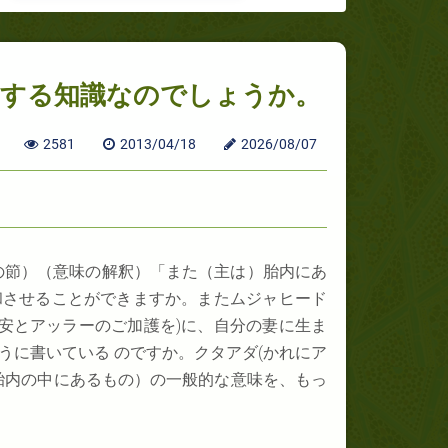
関する知識なのでしょうか。
2581
2013/04/18
2026/08/07
の節）（意味の解釈）「また（主は）胎内にあ
調和させることができますか。またムジャヒード
平安とアッラーのご加護を)に、自分の妻に生ま
うに書いている のですか。クタアダ(かれにア
胎内の中にあるもの）の一般的な意味を、もっ