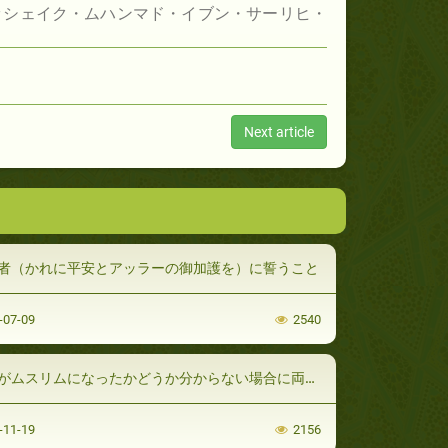
ッシェイク・ムハンマド・イブン・サーリヒ・
Next article
者（かれに平安とアッラーの御加護を）に誓うこと
-07-09
2540
ムスリムになったかどうか分からない場合に両親のためにドゥアをする
-11-19
2156