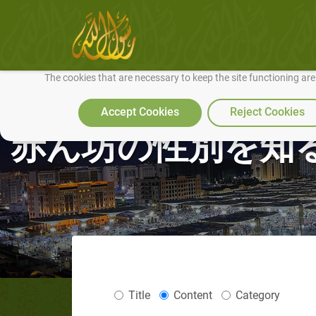
We use cookies to make our site work well for you and so we can conti
The cookies that are necessary to keep the site functioning ar
Accept Cookies
Reject Cookies
赤ん坊の性別を知
Title
Content
Category