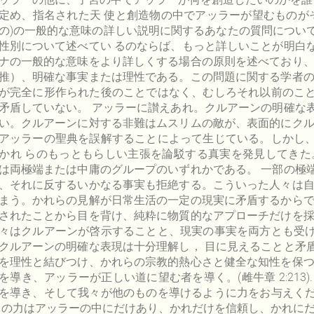
定め、指名された天 使と創造物の中でアッラーが望むものが
の)の一般的な意味の詳しい説明に関するあなたの質問につい
性別について述べてい るのならば、もっと詳しいことが明白
ナの一般的な意味をより詳しくする場合の原則を述べており、
推）、明確な事実または理性である。この問題に関する学者の
が完全に形作られた後のことではなく、むしろそれ以前のこ
矛盾していない。 アッラーに讃えあれ。クルアーンの明確な
い。クルアーンに対する非難はムスリムの敵が、表面的にクル
アッラーの聖典を誤解することによって生じている。しかし
かれ らのもっともらしい主張を論駁する真実を発見してきた
は両極端または中庸のグループのいずれかである。 一部の極
、それに反するいかなる事実も拒絶する。こういった人々は自
まう。かれらの見解が日常生活の一定の現実に矛盾するからで
されたことから目を背け、純粋に物質的なアプローチだけを採
々はクルアーンが啓示することと、現実の事実を両方とも受
クルアーンの明確な表現は十分理解し， 目に見えることと矛
を理性と結びつけ、かれらの宗教的熱心さと健全な知性を保つ
を導き、アッラーが正しい道に望む者を導く。(雌牛章 2:213
を導き、そして我々が他のものを導けるように力をお与えく
 の力はアッラーの中にだけあり、かれだけを信頼し、かれに