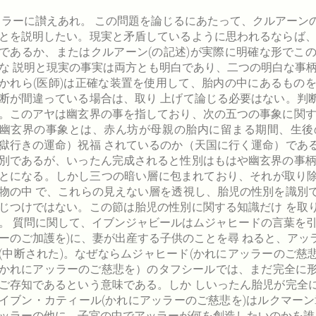
 ラーに讃えあれ。 この問題を論じるにあたって、クルアー
とを説明したい。現実と矛盾しているように思われるならば、
であるか、またはクルアーン(の記述)が実際に明確な形でこ
な 説明と現実の事実は両方とも明白であり、二つの明白な事
かれら(医師)は正確な装置を使用して、胎内の中にあるもの
断が間違っている場合は、取り 上げて論じる必要はない。判
。このアヤは幽玄界の事を指しており、次の五つの事象に関す
幽玄界の事象とは、赤ん坊が母親の胎内に留まる期間、生後
獄行きの運命）祝福 されているのか（天国に行く運命）であ
別であるが、いったん完成されると性別はもはや幽玄界の事柄
とになる。しかし三つの暗い層に包まれており、それが取り
物の中 で、これらの見えない層を透視し、胎児の性別を識別
じつけではない。この節は胎児の性別に関する知識だけ を取
。 質問に関して、イブンジャビールはムジャヒードの言葉を
ーのご加護を)に、妻が出産する子供のことを尋 ねると、ア
(中断された)。なぜならムジャヒード(かれにアッラーのご慈悲
かれにアッラーのご慈悲を）のタフシールでは、まだ完全に
ご存知であるという意味である。しか しいったん胎児が完全
イブン・カティール(かれにアッラーのご慈悲を)はルクマー
ッラーの他に、子宮の中でアッラーが何を創造したいのかを誰