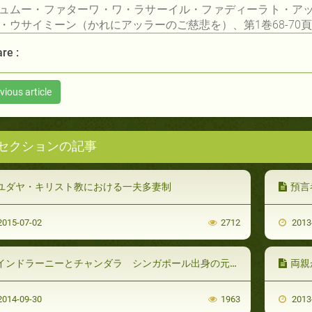
ュムー・ファターワ・ワ・ラサーイル・ファディーラト・ア
・ウサイミーン（かれにアッラーのご慈悲を）、第1巻68-70頁
re :
vious article
セクションの記事
ユダヤ・キリスト教における一夫多妻制
預言
015-07-02
2712
2013
インドラーニーとチャンダラ シンガポール出身の元ヒンズー教徒（中）
両親が
014-09-30
1963
2013