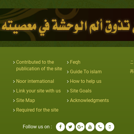
Contributed to the
Feqh
こ
publication of the site
Guide To islam
再
Noor international
How to help us
Link your site with us
Site Goals
Site Map
Acknowledgments
Required for the site
Follow us on :