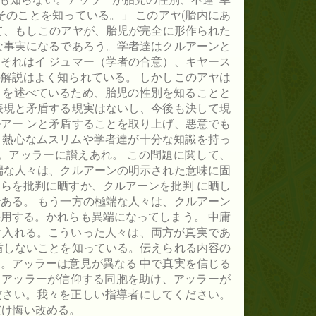
そのことを知っている。」 このアヤ(胎内にあ
て、もしこのアヤが、胎児が完全に形作られた
な事実になるであろう。学者達はクルアーンと
それはイ ジュマー（学者の合意）、キヤース
解説はよく知られている。 しかしこのアヤは
とを述べているため、胎児の性別を知ることと
表現と矛盾する現実はないし、今後も決して現
アー ンと矛盾することを取り上げ、悪意でも
、熱心なムスリムや学者達が十分な知識を持っ
。アッラーに讃えあれ。 この問題に関して、
端な人々は、クルアーンの明示された意味に固
らを批判に晒すか、クルアーンを批判 に晒し
ある。 もう一方の極端な人々は、クルアーン
用する。かれらも異端になってしまう。 中庸
け入れる。こういった人々は、両方が真実であ
盾しないことを知っている。伝えられる内容の
。アッラーは意見が異なる 中で真実を信じる
). アッラーが信仰する同胞を助け、アッラーが
ださい。我々を正しい指導者にしてください。
だけ悔い改める。