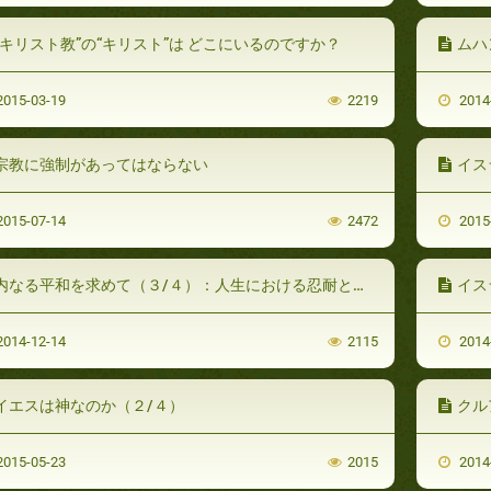
“キリスト教”の“キリスト”は どこにいるのですか？
ムハ
015-03-19
2219
2014
宗教に強制があってはならない
イス
015-07-14
2472
2015
内なる平和を求めて（３/４）：人生における忍耐と目的
イス
014-12-14
2115
2014
イエスは神なのか（２/４）
クル
015-05-23
2015
2014