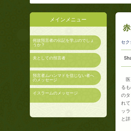
メインメニュー
赤
何故預言者の伝記を学ぶのでしょ
セク
うか？
Sha
夫としての預言者
預言者ムハンマドを信じない者へ
医
のメッセージ
るも
イスラームのメッセージ
のタ
れて
ッラ
と詳