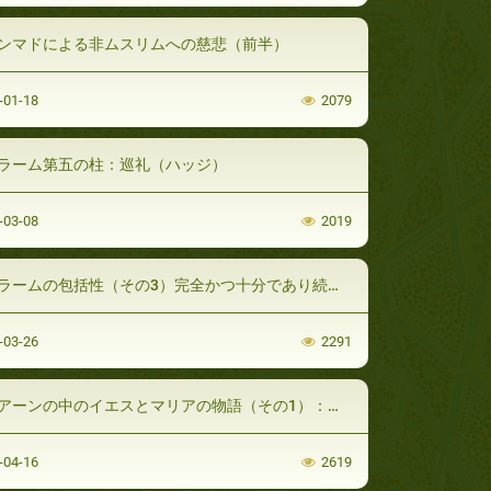
ンマドによる非ムスリムへの慈悲（前半）
-01-18
2079
ラーム第五の柱：巡礼（ハッジ）
-03-08
2019
ラームの包括性（その3）完全かつ十分であり続ける導き
-03-26
2291
アーンの中のイエスとマリアの物語（その1）：マリア
-04-16
2619