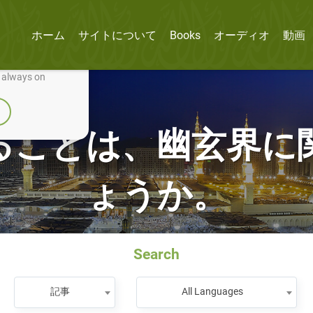
ホーム
サイトについて
Books
オーディオ
動画
nually improve it.
e always on
ることは、幽玄界に
ょうか。
Search
記事
All Languages