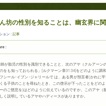
ん坊の性別を知ることは、幽玄界に
ション :
記事
re :
 師が胎児の性別を識別できることと、次のアヤ（クルアーン
のをも知っておられる」[ルクマーン章31:34]をどのように
フシール･イブン･ジャリールで は、ある男が預言者(かれに
くる子供のことを尋ねたとき、この啓示が下ったことをどのよ
ーのご慈悲を)はどのように伝えているのですか。このアヤ（
しく説明し ているアヤやハディースがありますか。