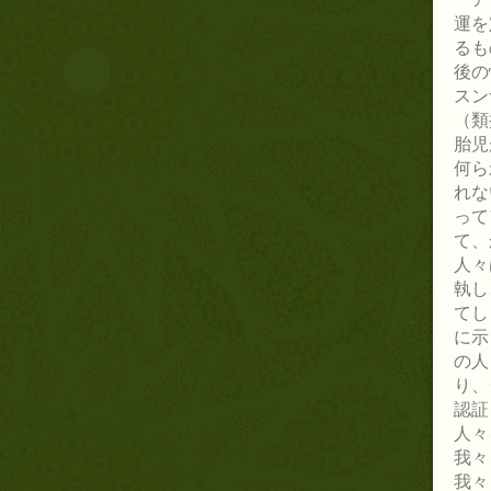
運を
るも
後の
スン
（類
胎児
何ら
れな
って
て、
人々
執し
てし
に示
の人
り、
認証
人々
我々
我々