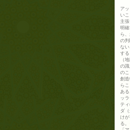
アッ
いこ
主張
明確
ら、
の判
ない
する
（地
の識
のこ
創造
らこ
ある
ッラ
ティ
ダ（
けが
る。
「ア