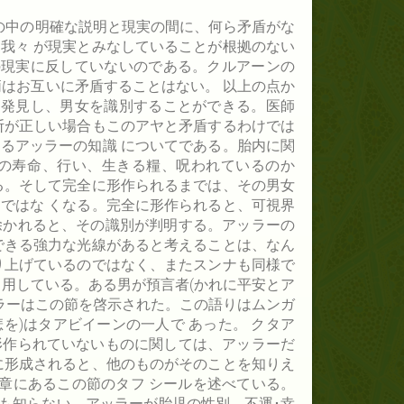
ンの中の明確な説明と現実の間に、何ら矛盾がな
我々 が現実とみなしていることが根拠のない
の現実に反していないのである。クルアーンの
柄はお互いに矛盾することはない。 以上の点か
を発見し、男女を識別することができる。医師
断が正しい場合もこのアヤと矛盾するわけでは
るアッラーの知識 についてである。胎内に関
の寿命、行い、生きる糧、呪われているのか
る。そして完全に形作られるまでは、その男女
ではな くなる。完全に形作られると、可視界
除かれると、その識別が判明する。アッラーの
できる強力な光線があると考えることは、なん
り上げているのではなく、またスンナも同様で
引用している。ある男が預言者(かれに平安とア
ッラーはこの節を啓示された。この語りはムンガ
を)はタアビイーンの一人で あった。 クタア
形作られていないものに関しては、アッラーだ
に形成されると、他のものがそのことを知りえ
ン章にあるこの節のタフ シールを述べている。
も知らない。アッラーが胎児の性別、不運･幸