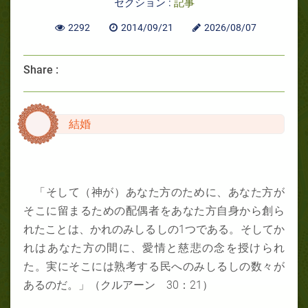
セクション :
記事
2292
2014/09/21
2026/08/07
Share :
結婚
「そして（神が）あなた方のために、あなた方が
そこに留まるための配偶者をあなた方自身から創ら
れたことは、かれのみしるしの
1
つである。そしてか
れはあなた方の間に、愛情と慈悲の念を授けられ
た。実にそこには熟考する民へのみしるしの数々が
あるのだ。」（クルアーン
30
：
21
）