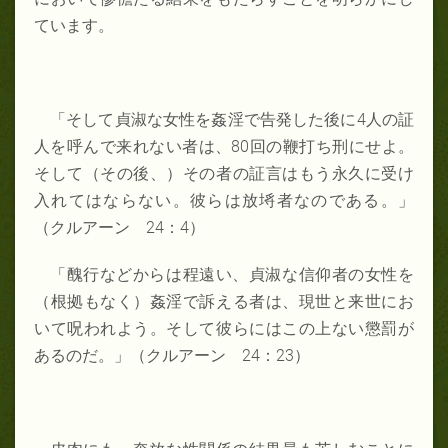
ています。
「そして貞淑な女性を姦淫で告発した後に
4
人の証
人を呼んで来れない者は、
80
回の鞭打ち刑にせよ。
そして（その後、）その者の証言はもう永久に受け
入れてはならない。彼らは放埓者なのである。」
（クルアーン
24
：
4
）
「醜行などからは程遠い、貞淑な信仰者の女性を
（根拠もなく）姦淫で訴える者は、現世と来世にお
いて呪われよう。そして彼らにはこの上ない懲罰が
あるのだ。」（クルアーン
24
：
23
）