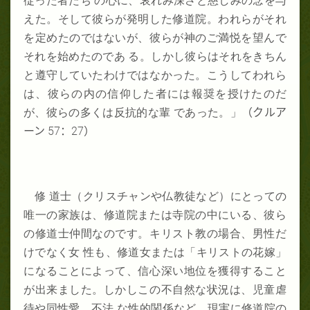
従った者たち の心に、哀れみ深さと慈しみの念を与
えた。そして彼らが発明した修道院。われらがそれ
を定めたのではないが、彼らが神のご満悦を望んで
それを始めたのであ る。しかし彼らはそれをきちん
と遵守していたわけではなかった。こうしてわれら
は、彼らの内の信仰した者には報奨を授けたのだ
が、彼らの多くは反抗的な輩 であった。」
（クルア
ーン
57
：
27
）
修 道士（クリスチャンや仏教徒など）にとっての
唯一の家族は、修道院または寺院の中にいる、彼ら
の修道士仲間なのです。キリスト教の場合、男性だ
けでなく女 性も、修道女または「キリストの花嫁」
になることによって、信心深い地位を獲得すること
が出来ました。しかしこの不自然な状況は、児童虐
待や同性愛、不法 な性的関係など、現実に修道院の