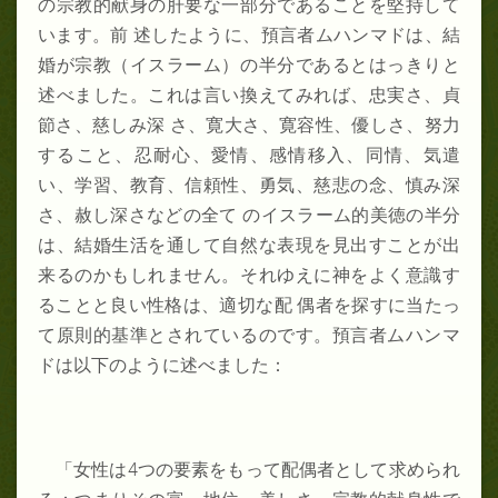
の宗教的献身の肝要な一部分であることを堅持して
います。前 述したように、預言者ムハンマドは、結
婚が宗教（イスラーム）の半分であるとはっきりと
述べました。これは言い換えてみれば、忠実さ、貞
節さ、慈しみ深 さ、寛大さ、寛容性、優しさ、努力
すること、忍耐心、愛情、感情移入、同情、気遣
い、学習、教育、信頼性、勇気、慈悲の念、慎み深
さ、赦し深さなどの全て のイスラーム的美徳の半分
は、結婚生活を通して自然な表現を見出すことが出
来るのかもしれません。それゆえに神をよく意識す
ることと良い性格は、適切な配 偶者を探すに当たっ
て原則的基準とされているのです。預言者ムハンマ
ドは以下のように述べました：
「女性は
4
つの要素をもって配偶者として求められ