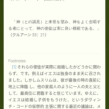
「神（との謁見）と来世を望み、神をよく念唱す
る者にとって、神の使徒は実に良い模範である。」
（クルアーン
33
：
21
）
Footnotes:
[1]
それらの使徒が実際に結婚したかどうかに関わ
らず、です。例えばイエスは独身のまま天に召され
ました。しかしムスリムは、彼が最後の時の直前に
地上に降臨 し、他の家庭人のように一人の夫と父と
して、最高位に君臨すると信じています。ゆえに、
イエスは結婚し子供をもうけた、というダヴィン
チ・コードの仮想的 主張に関する最近の議論は、メ