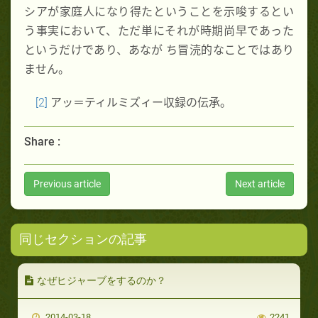
シアが家庭人になり得たということを示唆するとい
う事実において、ただ単にそれが時期尚早であった
というだけであり、あなが ち冒涜的なことではあり
ません。
[2]
アッ＝ティルミズィー収録の伝承。
Share :
Previous article
Next article
同じセクションの記事
なぜヒジャーブをするのか？
2014-03-18
2241