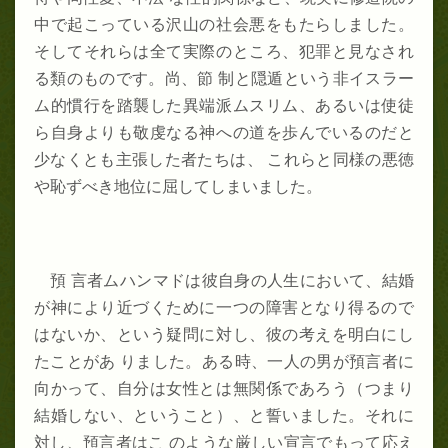
中で起こっている沢山の社会悪をもたらしました。
そしてそれらは全て実際のところ、犯罪と見なされ
る類のものです。尚、節 制と隠遁という非イスラー
ム的慣行を踏襲した異端派ムスリム、あるいは使徒
ら自身よりも敬虔なる神への道を歩んでいるのだと
少なくとも主張した者たちは、 これらと同様の悪徳
や恥ずべき地位に屈してしまいました。
預 言者ムハンマドは彼自身の人生において、結婚
が神により近づくために一つの障害となり得るので
はないか、という疑問に対し、彼の考えを明白にし
たことがあ りました。ある時、一人の男が預言者に
向かって、自分は女性とは無関係であろう（つまり
結婚しない、ということ）、と誓いました。それに
対し、預言者はこ のような厳しい宣言でもって応え