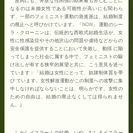
皮肉にも、奔放な性関係の結果最も苦しむことに
なるのは未婚女性である可能性が高いにも関わら
ず、一部のフェミニスト運動の急進派は、結婚制度
の廃止へと呼びかけています。「
NOW
」 運動のシー
ラ・クローニンは、伝統的な西欧式結婚生活が、女
性に性感染症やその他沢山の問題や虐待などからの
安全保護を提供することにおいて失敗し、動揺 に陥
ってしまった社会に属する中で、フェミニストの駆
け出しが有する狭窄的展望と共に、こう意見を述べ
ています：「結婚は女性にとって、奴隷制体質を帯
び ています。女性解放運動がこの制度への攻撃に集
中しなければならないことは、明らかです。女性の
ための自由は、結婚の廃止なくしては得られませ
ん。
」
しかしイスラームの結婚、いや、むしろイスラー