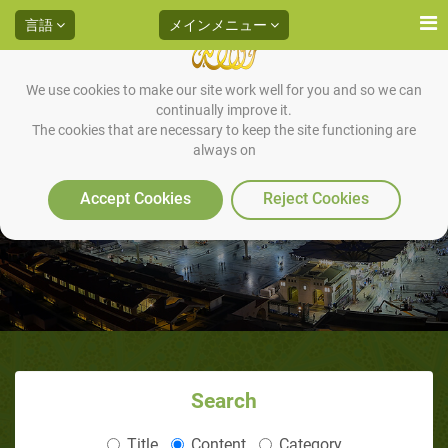
言語
メインメニュー
We use cookies to make our site work well for you and so we can
continually improve it.
The cookies that are necessary to keep the site functioning are
always on
イスラームにおける家族（パー
ト2／3）：結婚
Accept Cookies
Reject Cookies
Search
Title
Content
Category