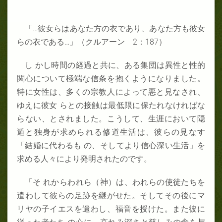
「
…
彼女らはあなた方の衣であり、あなた方も彼女
らの衣である
…
」（クルアーン
2
：187
）
し かし時間の経過と共に、ある集団は異性と性的
関心について極端な信条を抱くようになりました。
特に女性は、多くの宗教人によって悪と見なされ、
ゆえに彼女 らとの接触は最低限に保たれなければな
らない、とされました。こうして、生涯において隠
遁と独身が求められる修道生活は、彼らの見なす
「結婚に代わるも の、そしてより信心深い生活」を
求める人々により発明されたのです。
「そ れからわれら（神）は、われらの使徒たちを
遣わして彼らの足跡を継がせた。そしてその後にマ
リヤの子イエスを遣わし、福音を授けた。また彼に