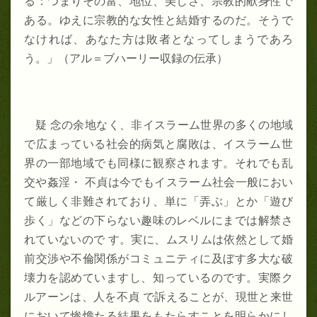
る：つまりその富、地位、美しさ、宗教的献身性で
ある。ゆえに宗教的な女性と結婚するのだ。そうで
なければ、あなた方は敗者となってしまうであろ
う。」（アル＝ブハーリー収録の伝承）
疑 念の余地なく、非イスラーム世界の多くの地域
で広まっている社会的病気と腐敗は、イスラーム世
界の一部地域でも同様に観察されます。それでも乱
交や姦淫・ 不貞は今でもイスラーム社会一般におい
て厳しく非難されており、単に「弄ぶ」とか「遊び
歩く」などの下らない趣味のレベルにまでは解禁さ
れていないので す。実に、ムスリムは依然として婚
前交渉や不倫関係がコミュニティに及ぼす多大な破
壊力を認めていますし、知っているのです。実際ク
ルアーンは、人を不貞 で訴えることが、現世と来世
において惨憺たる結果をもたらすことを明らかにし