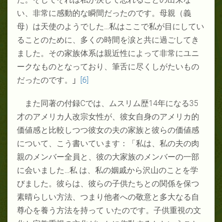
い、非常に感動的な瞬間だったのです。母親（義
母）は天使のようでした
…
私はここで私が目にしてい
ることのために、多くの時間を涙と共に過ごしてき
ました。その家族体系は親近性によって非常にユニ
ークなものとなっており、筆舌に尽くしがたいもの
だったのです。
」
[6]
また同著の付録
C
では、ムスリム歴
14
年になる
35
才のアメリカ人改宗女性が、彼女自身のアメリカ的
価値感と比較しつつ彼女の夫の家族と彼らの価値感
について、こう書いています：「私は、私の夫の肉
親のメンバー全員と、彼の大家族のメンバーの一部
に会いました
…
私 は、私の姻戚から沢山のことを学
びました。彼らは、彼らの子供たちとの関係を保つ
素晴らしい方法、つまり他者への敬意と多大なる自
尊心を養う方法を持って いたのです。子供重視の文