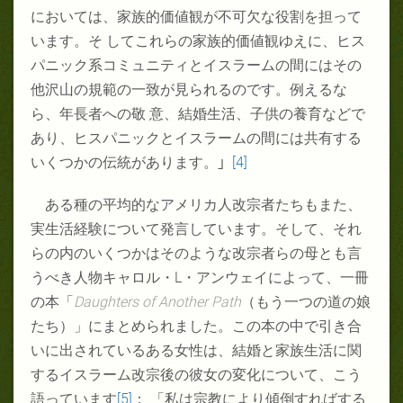
においては、家族的価値観が不可欠な役割を担って
います。そ してこれらの家族的価値観ゆえに、ヒス
パニック系コミュニティとイスラームの間にはその
他沢山の規範の一致が見られるのです。例えるな
ら、年長者への敬 意、結婚生活、子供の養育などで
あり、ヒスパニックとイスラームの間には共有する
いくつかの伝統があります。
」
[4]
ある種の平均的なアメリカ人改宗者たちもまた、
実生活経験について発言しています。そして、それ
らの内のいくつかはそのような改宗者らの母とも言
うべき人物キャロル・
L
・アンウェイによって、一冊
の本「
Daughters of Another Path
（もう一つの道の娘
たち）」にまとめられました。この本の中で引き合
いに出されているある女性は、結婚と家族生活に関
するイスラーム改宗後の彼女の変化について、こう
語っています
[5]
： 「私は宗教により傾倒すればする