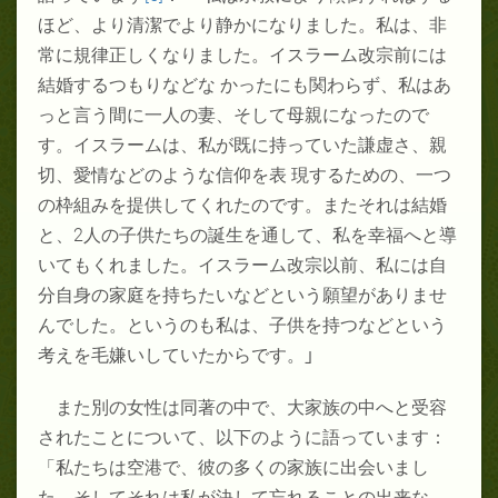
ほど、より清潔でより静かになりました。私は、非
常に規律正しくなりました。イスラーム改宗前には
結婚するつもりなどな かったにも関わらず、私はあ
っと言う間に一人の妻、そして母親になったので
す。イスラームは、私が既に持っていた謙虚さ、親
切、愛情などのような信仰を表 現するための、一つ
の枠組みを提供してくれたのです。またそれは結婚
と、
2
人の子供たちの誕生を通して、私を幸福へと導
いてもくれました。イスラーム改宗以前、私には自
分自身の家庭を持ちたいなどという願望がありませ
んでした。というのも私は、子供を持つなどという
考えを毛嫌いしていたからです。
」
また別の女性は同著の中で、大家族の中へと受容
されたことについて、以下のように語っています：
「私たちは空港で、彼の多くの家族に出会いまし
た。そしてそれは私が決して忘れることの出来な