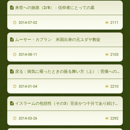
来世への旅路（2/8）：信仰者にとっての墓
2014-07-02
2111
ムーサー・カプラン 米国出身の元ユダヤ教徒
2014-08-11
2103
戻る：病気に罹ったときの振る舞い方（上）：苦痛への忍耐
2014-01-04
2210
イスラームの包括性（その3）完全かつ十分であり続ける導き
2014-03-26
2292