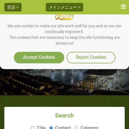
言語
メインメニュー
We use cookies to make our site work well for you and so we can
continually improve it.
イスラームにおける家族（パー
The cookies that are necessary to keep the site functioning are
always on
ト1／3）：イスラーム的家族生
Accept Cookies
Reject Cookies
活の魅力
Search
Title
Content
Category