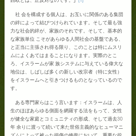
西欧とは、正反対なのです。
」
[1]
社 会を構成する個人は、お互いに関係のある集団
の絆によって結びつけられています。そして最も強
力な社会的絆が、家族のそれです。そして、基本的
な家族単位 こそがあらゆる人間社会の基盤である、
と正当に主張され得る限り、このことは特にムスリ
ムによくあてはまることになります。実際のとこ
ろ、イスラームが家 族システムに与えている偉大な
地位は、しばしば多くの新しい改宗者（特に女性）
をイスラームへと引きつけるものとなっているので
す。
ある専門家らはこう言います：イスラームは、人
生のほぼあらゆる側面を網羅する法をもって、女性
が健全な家庭とコミュニティの形成、そして過去
30
年 余りに渡って続いて来た世俗主義的なヒューマニ
ズムによって被った損傷の修復において、重要な役