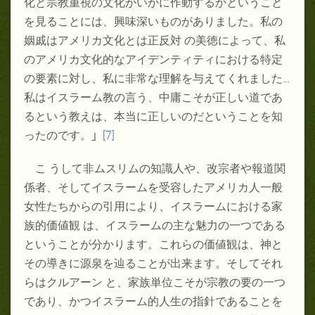
化と宗教重視の文化がいかに作動するかということ
を見ることには、興味深いものがありました。私の
姻戚はアメリカ文化とは正反対 の美徳によって、私
のアメリカ文化的なアイデンティティにおける特定
の要素に対し、私に非常な理解を与えてくれました
…
私はイスラーム教の言う、中庸こそが正しい道であ
るという教えは、本当に正しいのだということを知
ったのです。
」
[7]
こ うして非ムスリムの知識人や、改宗者や報道関
係者、そしてイスラームを受容したアメリカ人一般
女性たちからの引用により、イスラームにおける家
族的価値観 は、イスラームの主な魅力の一つである
ということが分かります。これらの価値観は、神と
その導きに源泉を辿ることが出来ます。そしてそれ
らはクルアーン と、家族単位こそが宗教の要の一つ
であり、かつイスラーム的人生の指針であることを