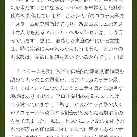
割を果たすことになるという信仰を根幹とした社会
秩序を提 供しています。またシカゴのロヨラ大学の
イスラーム研究科教授であり、改宗ムスリムのアメ
リカ人でもあるマルシア・ヘルマンセンは、こう言
っています：更 に、崩壊した家庭の中にいる女性
は、特に宗教に惹かれるかもしれません。というの
も宗教は、家族に価値を置いているからです。
」
[2]
イ スラームを受け入れて伝統的な家族的価値観を
認める人々のこの風潮が、北アメリカのラテン系、
もしくはヒスパニック系コミュニティほどに顕著な
地域はあり ません。フロリダ州のあるムスリムは、
こう述べています：「私は、ヒスパニック系の人々
がイスラームへ改宗する割合がどんどん増加するの
を見て来ました。 私は、ヒスパニック系の文化その
ものが家族的価値観に関して非常に豊かであると考