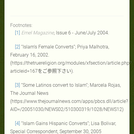
Footnotes:
[1]
Emel Magazine
, Issue 6 - June/July 2004.
[2]
“Islam’s Female Converts”; Priya Malhotra,
February 16, 2002.
(https://thetruereligion.org/modules/xfsection/article.php?
articleid=167
をご参照下さい
).
[3]
“Some Latinos convert to Islam”; Marcela Rojas,
The Journal News
(https://www.thejournalnews.com/apps/pbcs.dll/article?
AID=/20051030/NEWS02/510300319/1028/NEWS12)
[4]
“Islam Gains Hispanic Converts”; Lisa Bolivar,
Special Correspondent, September 30, 2005