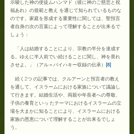
示唆した神の使徒ムハンマド（彼に神のご慈悲と祝
福あれ）の規範と教え を通じて知られているものな
のです。家庭を形成する重要性に関しては、聖預言
者自身の次の言葉によって理解することが出来るで
しょう：
「人は結婚することにより、宗教の半分を達成す
る。ゆえに半人前でい続けることに関し、神を畏れ
させよ。」（アル＝バイハキー収録の伝承）
[8]
続く
2
つ の記事では、クルアーンと預言者の教え
を通して、イスラームにおける家族について議論し
て行きます。結婚生活や、両親や年長者への尊敬、
子供の養育といっ たテーマにおけるイスラームの立
場を大まかに知ることにより、イスラームにおける
家族の恩恵について理解することが出来るでしょ
う。