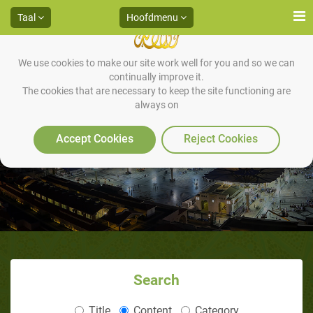
Taal
Hoofdmenu
We use cookies to make our site work well for you and so we can
continually improve it.
The cookies that are necessary to keep the site functioning are
always on
De Profeets ogen
Accept Cookies
Reject Cookies
Search
Title
Content
Category