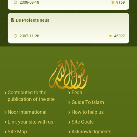
2008-08-18
9169
De Profeets neus
2007-11-28
45397
Contributed to the
Feqh
publication of the site
Guide To islam
Noor international
How to help us
Link your site with us
Site Goals
Site Map
Acknowledgments