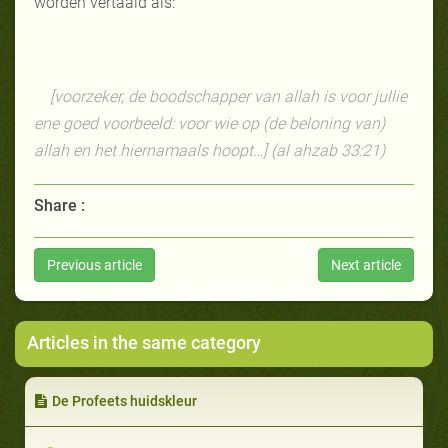
worden vertaald als:
[voorzeker, de boodschapper van allah is voor jullie
ene goed voorbeeld: voor wie op (de beloning van)
allah en het hiernamaals hoopt…] (al ahzab 33:21)
Share :
Previous article
Next article
Articles in the same category
De Profeets huidskleur