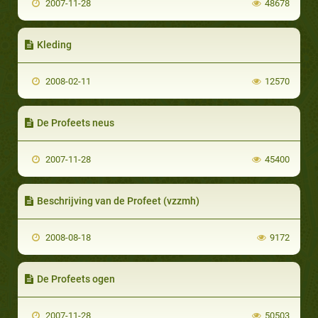
2007-11-28
48678
Kleding
2008-02-11
12570
De Profeets neus
2007-11-28
45400
Beschrijving van de Profeet (vzzmh)
2008-08-18
9172
De Profeets ogen
2007-11-28
50503