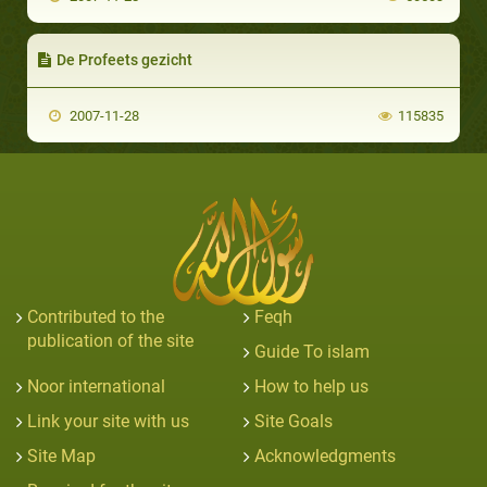
De Profeets gezicht
2007-11-28
115835
Contributed to the
Feqh
publication of the site
Guide To islam
Noor international
How to help us
Link your site with us
Site Goals
Site Map
Acknowledgments