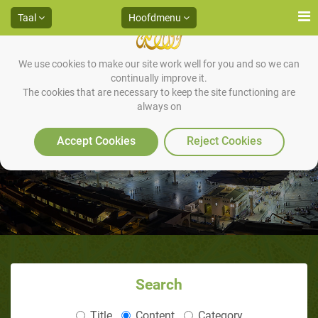
Taal
Hoofdmenu
We use cookies to make our site work well for you and so we can
continually improve it.
The cookies that are necessary to keep the site functioning are
always on
De Rechten van de Profeet
Accept Cookies
Reject Cookies
Search
Title
Content
Category