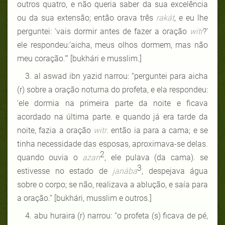
outros quatro, e não queria saber da sua excelência
ou da sua extensão; então orava três
rakát
, e eu lhe
perguntei: ‘vais dormir antes de fazer a oração
witr
?’
ele respondeu:‘aicha, meus olhos dormem, mas não
meu coração.’”
[bukhári e musslim.]
3. al aswad ibn yazid narrou: “perguntei para aicha
(r) sobre a oração noturna do profeta, e ela respondeu:
‘ele dormia na primeira parte da noite e ficava
acordado na última parte. e quando já era tarde da
noite, fazia a oração
witr
. então ia para a cama; e se
tinha necessidade das esposas, aproximava-se delas.
2
quando ouvia o
azan
, ele pulava (da cama). se
3
estivesse no estado de
janába
, despejava água
sobre o corpo; se não, realizava a ablução, e saía para
a oração.”
[bukhári, musslim e outros.]
4. abu huraira (r) narrou: “o profeta (s) ficava de pé,