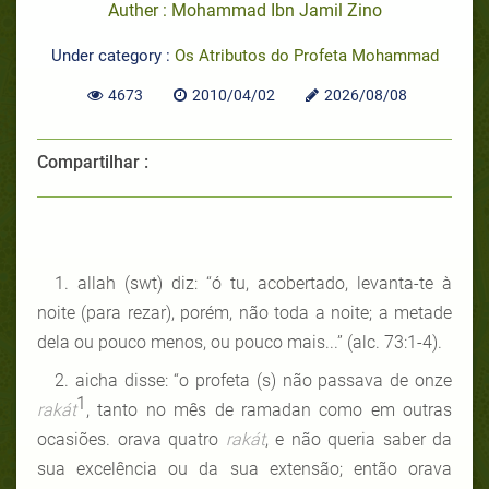
Auther : Mohammad Ibn Jamil Zino
Under category :
Os Atributos do Profeta Mohammad
4673
2010/04/02
2026/08/08
Compartilhar :
1. allah (swt) diz: “ó tu, acobertado, levanta-te à
noite (para rezar), porém, não toda a noite; a metade
dela ou pouco menos, ou pouco mais...”
(alc. 73:1-4).
2. aicha disse: “o profeta (s) não passava de onze
1
rakát
, tanto no mês de ramadan como em outras
ocasiões. orava quatro
rakát
, e não queria saber da
sua excelência ou da sua extensão; então orava