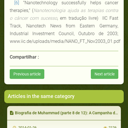
[6]
"Nanotechnology successfully helps cancer
therapies," (
Nanotecnologia ajuda as terapias contra
o câncer com sucesso
, em tradução livre) IIC Fast
Track, Nanotech News from Eastern Germany,
Industrial Investment Council, Outubro de 2003;
www.iic.de/uploads/media/NANO_FT_Nov2003_01.pdf
Compartilhar :
Previous article
Next article
Articles in the same category
Biografia de Muhammad (parte 8 de 12): A Campanha de Badr
2014-01-26
2126