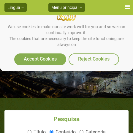
Língua
Menu principal
We use cookies to make our site work well for you and so we can
continually improve it.
The cookies that are necessary to keep the site functioning are
always on
O Milagre do Ferro
Accept Cookies
Reject Cookies
Pesquisa
Título
Conteúdo
Categoria