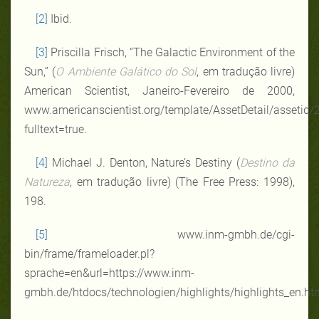
[2]
Ibid.
[3]
Priscilla Frisch, “The Galactic Environment of the
Sun,” (
O Ambiente Galático do Sol
, em tradução livre)
American Scientist, Janeiro-Fevereiro de 2000,
www.americanscientist.org/template/AssetDetail/assetid/
fulltext=true.
[4]
Michael J. Denton, Nature’s Destiny (
Destino da
Natureza
, em tradução livre) (The Free Press: 1998),
198.
[5]
www.inm-gmbh.de/cgi-
bin/frame/frameloader.pl?
sprache=en&url=https://www.inm-
gmbh.de/htdocs/technologien/highlights/highlights_en.ht