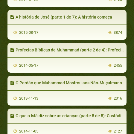
A história de José (parte 1 de 7): A história começa
2015-08-17
3874
Profecias Bíblicas de Muhammad (parte 2 de 4): Profecias de Muhammad do Velho Testamento
2014-05-17
2455
O Perdão que Muhammad Mostrou aos Não-Muçulmanos (parte 1 de 2)
2013-11-13
2316
O que o Islã diz sobre as crianças (parte 5 de 5): Custódia & justiça
2014-11-05
2127