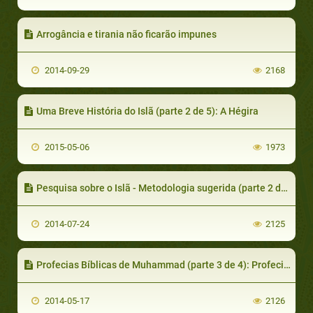
Arrogância e tirania não ficarão impunes
2014-09-29
2168
Uma Breve História do Islã (parte 2 de 5): A Hégira
2015-05-06
1973
Pesquisa sobre o Islã - Metodologia sugerida (parte 2 de 4) Etapas lógicas levam a conclusões lógicas
2014-07-24
2125
Profecias Bíblicas de Muhammad (parte 3 de 4): Profecias de Muhammad do Novo Testamento
2014-05-17
2126