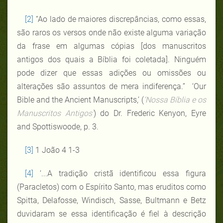
[2]
“Ao lado de maiores discrepâncias, como essas,
são raros os versos onde não existe alguma variação
da frase em algumas cópias [dos manuscritos
antigos dos quais a Bíblia foi coletada]. Ninguém
pode dizer que essas adições ou omissões ou
alterações são assuntos de mera indiferença.”
‘Our
Bible and the Ancient Manuscripts,’ (
‘Nossa Bíblia e os
Manuscritos Antigos’
) do Dr. Frederic Kenyon, Eyre
and Spottiswoode, p. 3
.
[3]
1 João 4 1-3
[4]
‘...A tradição cristã identificou essa figura
(Paracletos) com o Espírito Santo, mas eruditos como
Spitta, Delafosse, Windisch, Sasse, Bultmann e Betz
duvidaram se essa identificação é fiel à descrição