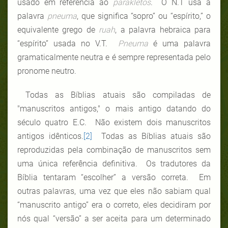
usado em referência ao
parakletos
. O N.T usa a
palavra
pneuma
, que significa “sopro” ou “espírito,” o
equivalente grego de
ruah
, a palavra hebraica para
“espírito” usada no V.T.
Pneuma
é uma palavra
gramaticalmente neutra e é sempre representada pelo
pronome neutro.
Todas as Bíblias atuais são compiladas de
"manuscritos antigos," o mais antigo datando do
século quatro E.C. Não existem dois manuscritos
antigos idênticos.
[2]
Todas as Bíblias atuais são
reproduzidas pela combinação de manuscritos sem
uma única referência definitiva. Os tradutores da
Bíblia tentaram “escolher” a versão correta. Em
outras palavras, uma vez que eles não sabiam qual
“manuscrito antigo” era o correto, eles decidiram por
nós qual “versão” a ser aceita para um determinado