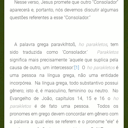
Nesse verso, Jesus promete que outro “Consolador”
aparecerá e, portanto, nós devemos discutir algumas
questões referentes a esse “Consolador.”
A palavra grega paravklhtoß,
ho parakletos
, tem
sido traduzida como ‘Consolador.’
Parakletos
significa mais precisamente
‘aquele que suplica pela
causa de outro, um intercessor.’
[1]
O
ho parakletos
é
uma pessoa na língua grega, não uma entidade
incorpórea. Na língua grega, todo substantivo possui
gênero; isto é, é masculino, feminino ou neutro. No
Evangelho de João, capítulos 14, 15 e 16 o
ho
parakletos
é de fato uma pessoa. Todos os
pronomes em grego devem concordar em gênero com
a palavra a qual eles se referem e o pronome "ele" é