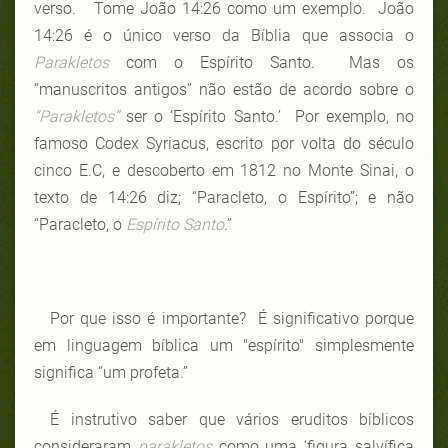
verso. Tome João 14:26 como um exemplo. João
14:26 é o único verso da Bíblia que associa o
Parakletos
com o Espírito Santo. Mas os
“manuscritos antigos” não estão de acordo sobre o
“Parakletos”
ser o ‘Espírito Santo.’ Por exemplo, no
famoso Codex Syriacus, escrito por volta do século
cinco E.C, e descoberto em 1812 no Monte Sinai, o
texto de 14:26 diz; “Paracleto, o Espírito”; e não
“Paracleto, o
Espírito Santo
.”
Por que isso é importante? É significativo porque
em linguagem bíblica um "espírito" simplesmente
significa “um profeta.”
É instrutivo saber que vários eruditos bíblicos
consideraram
parakletos
como uma ‘figura salvífica