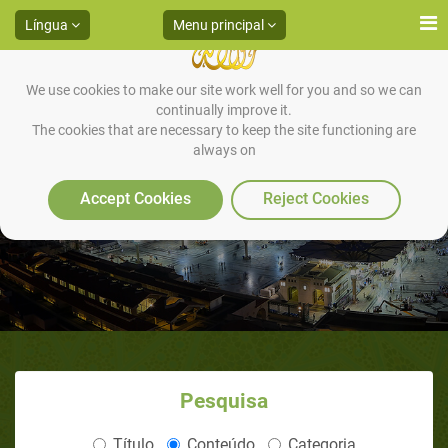
Língua
Menu principal
We use cookies to make our site work well for you and so we can
continually improve it.
The cookies that are necessary to keep the site functioning are
always on
Tranquilidade e Paraíso
Accept Cookies
Reject Cookies
Pesquisa
Título
Conteúdo
Categoria