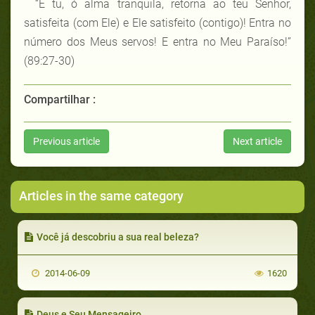
“E tu, ó alma tranquila, retorna ao teu Senhor,
satisfeita (com Ele) e Ele satisfeito (contigo)! Entra no
número dos Meus servos! E entra no Meu Paraíso!”
(89:27-30)
Compartilhar :
Previous article
Next article
Articles in the same category
Você já descobriu a sua real beleza?
2014-06-09
1620
Deus e Seu Mensageiro