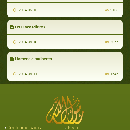
2014-06-15
2138
Os Cinco Pilares
2014-06-10
2055
Homens e mulheres
2014-06-11
1646
Contribuiu para a
Feqh