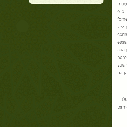
muçu
e o 
forn
vez 
comu
essa
sua 
home
sua 
paga
Ou
term