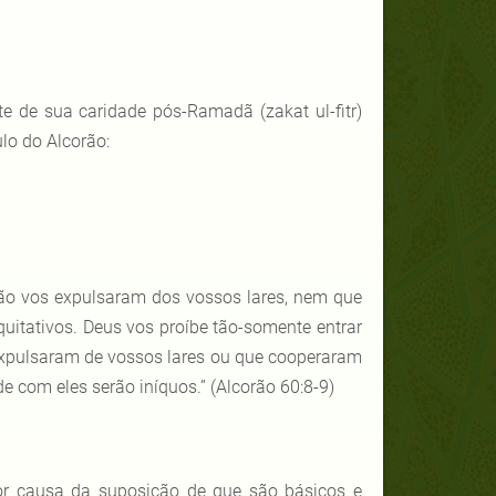
e de sua caridade pós-Ramadã (zakat ul-fitr)
lo do Alcorão:
ão vos expulsaram dos vossos lares, nem que
quitativos. Deus vos proíbe tão-somente entrar
expulsaram de vossos lares ou que cooperaram
 com eles serão iníquos.” (Alcorão 60:8-9)
por causa da suposição de que são básicos e