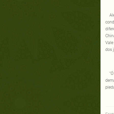
Al
cond
dife
Chin
Vale
dos j
“Ó
dema
pied