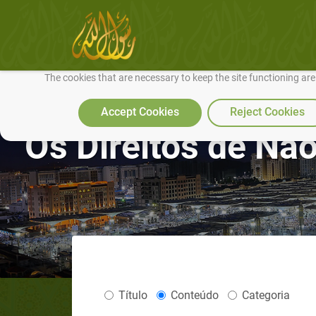
We use cookies to make our site work well for you and so we can conti
The cookies that are necessary to keep the site functioning ar
Accept Cookies
Reject Cookies
Os Direitos de Nã
Título
Conteúdo
Categoria