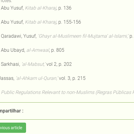
notes:
Abu Yusuf,
Kitab al-Kharaj
, p. 136
Abu Yusuf,
Kitab al-Kharaj
, p. 155-156
Qaradawi, Yusuf,
‘Ghayr al-Muslimeen fil-Mujtama’ al-Islami,’
p.
Abu Ubayd,
al-Amwaal
, p. 805
Sarkhasi,
‘al-Mabsut,’
vol 2, p. 202
assas,
‘al-Ahkam ul-Quran,’
vol. 3, p. 215
Public Regulations Relevant to non-Muslims (Regras Pública
partilhar :
vious article