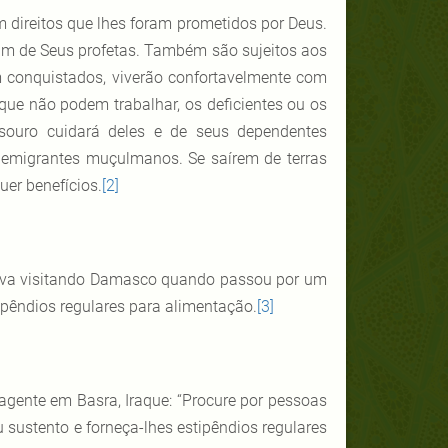
êm direitos que lhes foram prometidos por Deus.
um de Seus profetas. Também são sujeitos aos
em conquistados, viverão confortavelmente com
 que não podem trabalhar, os deficientes ou os
souro cuidará deles e de seus dependentes
emigrantes muçulmanos. Se saírem de terras
er benefícios.
[2]
tava visitando Damasco quando passou por um
ipêndios regulares para alimentação.
[3]
agente em Basra, Iraque: “Procure por pessoas
sustento e forneça-lhes estipêndios regulares