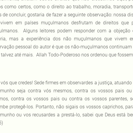
s como certos, como o direito ao trabalho, moradia, transport
s de concluir, gostaria de fazer a seguinte observação: noss
vivem em países muçulmanos desfrutam de direitos que 
lmanos. Alguns leitores podem responder com a objeção de
ória, mas a experiência dos não muçulmanos que vivem 
rvação pessoal do autor é que os não-muçulmanos continuam a
, talvez até mais. Allah Todo-Poderoso nos ordenou que fossem
 vós que credes! Sede firmes em observardes a justiça, atuando
emunho seja contra vós mesmos, contra os vossos pais ou 
os, contra os vossos pais ou contra os vossos parentes, s
mbe protegê-los. Portanto, não sigais os vossos caprichos, par
emunho ou vos recusardes a prestá-lo, sabei que Deus está be
5)