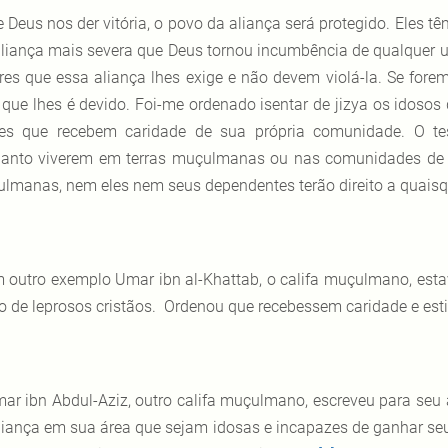
e Deus nos der vitória, o povo da aliança será protegido. Eles t
aliança mais severa que Deus tornou incumbência de qualquer 
res que essa aliança lhes exige e não devem violá-la. Se for
 que lhes é devido. Foi-me ordenado isentar de jizya os idosos
es que recebem caridade de sua própria comunidade. O te
anto viverem em terras muçulmanas ou nas comunidades de 
lmanas, nem eles nem seus dependentes terão direito a quaisqu
 outro exemplo Umar ibn al-Khattab, o califa muçulmano, es
o de leprosos cristãos. Ordenou que recebessem caridade e est
ar ibn Abdul-Aziz, outro califa muçulmano, escreveu para seu 
liança em sua área que sejam idosas e incapazes de ganhar seu 