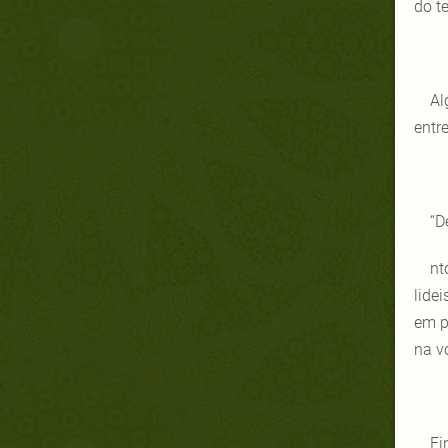
do t
Al
entr
“D
nt
lide
em p
na v
Fi