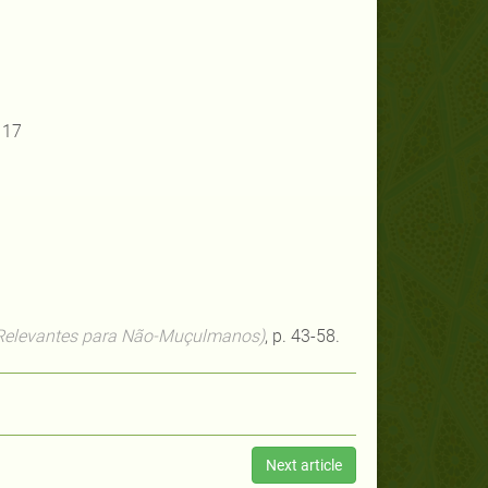
 17
s Relevantes para Não-Muçulmanos)
, p. 43-58.
Next article