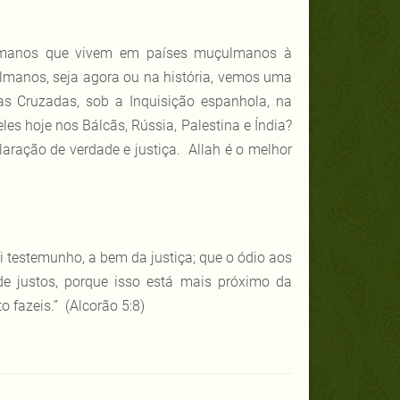
lmanos que vivem em países muçulmanos à
manos, seja agora ou na história, vemos uma
s Cruzadas, sob a Inquisição espanhola, na
es hoje nos Bálcãs, Rússia, Palestina e Índia?
laração de verdade e justiça. Allah é o melhor
i testemunho, a bem da justiça; que o ódio aos
de justos, porque isso está mais próximo da
o fazeis.”
(Alcorão 5:8)