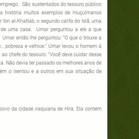
mprego. São sustentados do tesouro público
 na história muitos exemplos de muçulmanos
bn al-Khattab, o segundo califa do Islã, uma
 de uma casa. Umar perguntou a ele a que
 Umar então lhe perguntou: “O que o trouxe a
 pobreza e velhice.”
Umar levou o homem à
 ao chefe do tesouro: “Você deve cuidar desse
ta.
Não devia ter passado os melhores anos de
bém o isentou e a outros em sua situação de
povo da cidade iraquiana de Hira. Ela contém