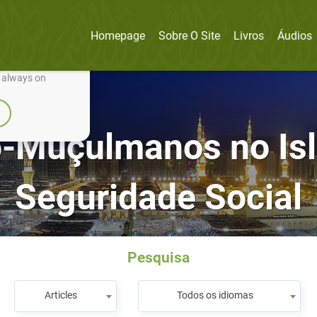
Homepage
Sobre O Site
Livros
Áudios
nually improve it.
e always on
o-Muçulmanos no Islã
Seguridade Social
Pesquisa
Articles
Todos os idiomas