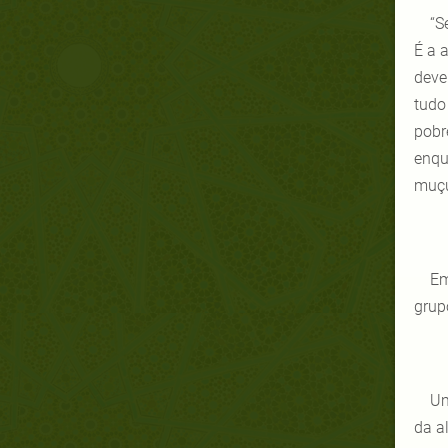
“S
É a 
deve
tudo
pobr
enqu
muçu
Em
grup
Um
da a