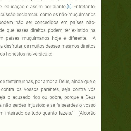
e, educação e assim por diante.
[6]
Entretanto,
a discussão esclareceu como os não-muçulmanos
podem não ser concedidos em países não-
 que esses direitos podem ter existido na
em países muçulmanos hoje é diferente. A
 desfrutar de muitos desses mesmos direitos
os honestos no versículo:
 de testemunhas, por amor a Deus, ainda que o
contra os vossos parentes, seja contra vós
eja o acusado rico ou pobre, porque a Deus
a não serdes injustos; e se falseardes o vosso
m inteirado de tudo quanto fazeis.” (Alcorão