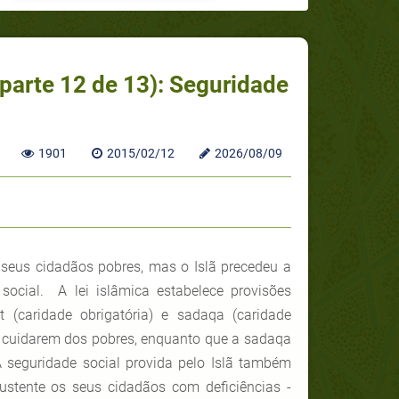
parte 12 de 13): Seguridade
1901
2015/02/12
2026/08/09
 seus cidadãos pobres, mas o Islã precedeu a
social. A lei islâmica estabelece provisões
 (caridade obrigatória) e sadaqa (caridade
os cuidarem dos pobres, enquanto que a sadaqa
 A seguridade social provida pelo Islã também
ustente os seus cidadãos com deficiências -