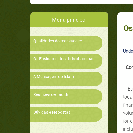
Menu principal
Os
Qualidades do mensageiro
Unde
Os Ensinamentos do Muhammad
Com
A Mensagem do Islam
Es
Reuniões de hadith
toda
fina
Dúvidas e respostas
volu
foi 
incl