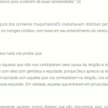
esouro para cuidarem de suas necessidades.”
[4]
guns dos primeiros muçulmanos
[5]
costumavam distribuir part
e os monges cristãos, com base em seu entendimento do versícu
eus nada vos proíbe, qua
o àquelas que não nos combateram pela causa da religião e n
is com eles com gentileza e equidade, porque Deus aprecia os e
rivacidade com aqueles que vos combateram na religião, vos 
ossa expulsão. Em verdade, aqueles que entrarem em privacidade
nalmente, existem outros direitos que não discutimos aqui, 