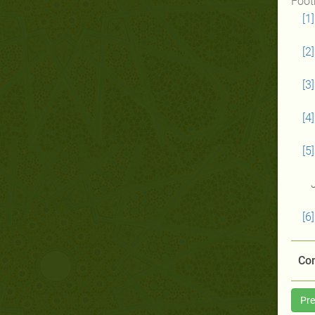
Foot
[1]
[2]
[3]
[4]
[5]
J
[6]
Com
Pre