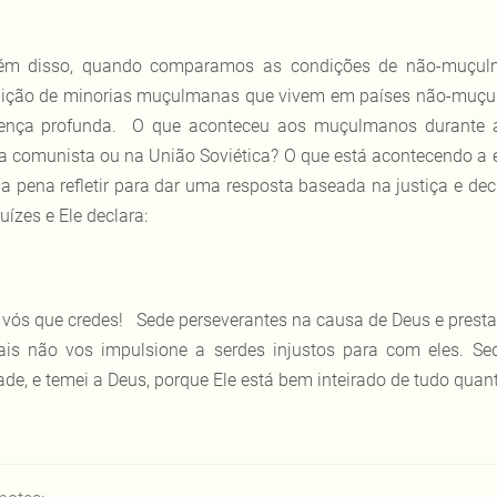
ém disso, quando comparamos as condições de não-muçu
ição de minorias muçulmanas que vivem em países não-muçul
rença profunda. O que aconteceu aos muçulmanos durante a
a comunista ou na União Soviética? O que está acontecendo a el
 a pena refletir para dar uma resposta baseada na justiça e dec
uízes e Ele declara:
 vós que credes!
Sede perseverantes na causa de Deus e presta
is não vos impulsione a serdes injustos para com eles. Se
ade, e temei a Deus, porque Ele está bem inteirado de tudo quant