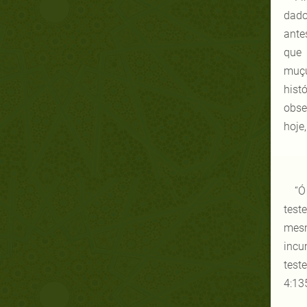
dado
ante
que 
muçu
hist
obse
hoje
“Ó
test
mesm
incu
test
4:13