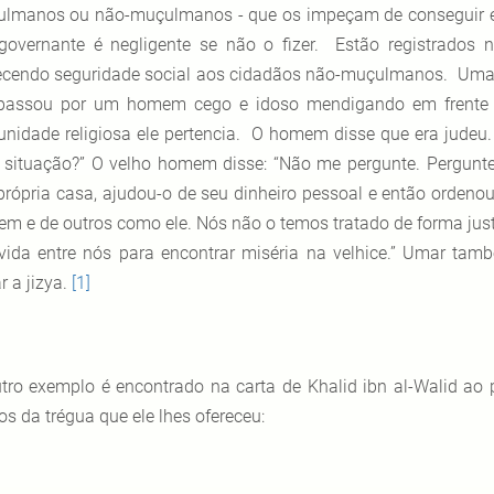
lmanos ou não-muçulmanos - que os impeçam de conseguir e
governante é negligente se não o fizer. Estão registrados
ecendo seguridade social aos cidadãos não-muçulmanos. Umar i
passou por um homem cego e idoso mendigando em frente
nidade religiosa ele pertencia. O homem disse que era judeu.
 situação?” O velho homem disse: “Não me pergunte. Pergunte…
própria casa, ajudou-o de seu dinheiro pessoal e então ordenou
m e de outros como ele.
Nós não o temos tratado de forma jus
vida entre nós para encontrar miséria na velhice.” Umar tam
r a jizya.
[1]
tro exemplo é encontrado na carta de Khalid ibn al-Walid ao 
os da trégua que ele lhes ofereceu: