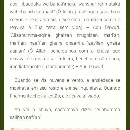
asqi `ibaadaka wa bahaa'imaka wanshur rahmataka
wahi baladakal-maiit” (Ó Allah, provê água para Teus
servos e Teus animais, dissemina Tua misericórdia e
reaviva a Tua terra sem vida) – Abu Dawud.
“Allaahumma-sqina ghaizan mughizan, mari'an,
mari`an, naafi`an ghaira dhaarrin, `aayilan, ghaira
aajilan” (Ó Allah, bendiga-nos com a chuva que
reaviva, é satisfatória, frutífera, benéfica e não dana,
imediatamente ou tardiamente) – Abu Dawud.
Quando se via nuvens e vento, a ansiedade se
mostrava em seu rosto e ele se inquietava. Quando
finalmente chovia, então, ele ficava aliviado.
Ao ver a chuva, costumava dizer: “Allahumma
saiiban nafi’an”