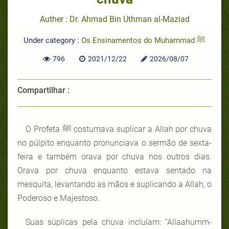
Auther : Dr. Ahmad Bin Uthman al-Maziad
Under category :
Os Ensinamentos do Muhammad ﷺ
796
2021/12/22
2026/08/07
Compartilhar :
O Profeta ﷺ
costumava suplicar a Allah por chuva
no púlpito enquanto pronunciava o sermão de sexta-
feira e também orava por chuva nos outros dias.
Orava por chuva enquanto estava sentado na
mesquita, levantando as mãos e suplicando a Allah, o
Poderoso e Majestoso.
Suas súplicas pela chuva incluíam: “Allaahumm-