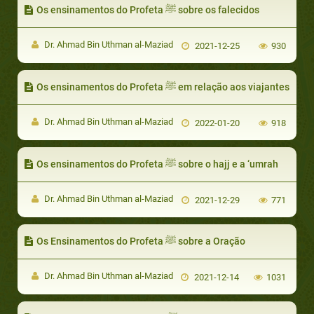
Os ensinamentos do Profeta ﷺ sobre os falecidos
Dr. Ahmad Bin Uthman al-Maziad
2021-12-25
930
Os ensinamentos do Profeta ﷺ em relação aos viajantes
Dr. Ahmad Bin Uthman al-Maziad
2022-01-20
918
Os ensinamentos do Profeta ﷺ sobre o hajj e a ‘umrah
Dr. Ahmad Bin Uthman al-Maziad
2021-12-29
771
Os Ensinamentos do Profeta ﷺ sobre a Oração
Dr. Ahmad Bin Uthman al-Maziad
2021-12-14
1031