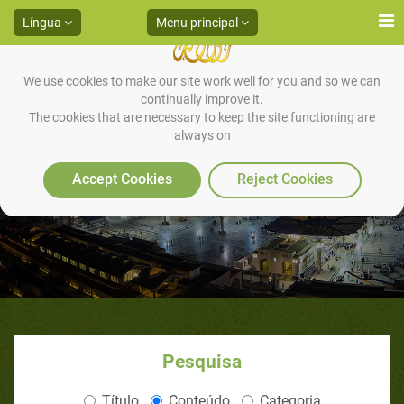
Língua
Menu principal
We use cookies to make our site work well for you and so we can
continually improve it.
The cookies that are necessary to keep the site functioning are
always on
HADITH 14
Accept Cookies
Reject Cookies
Pesquisa
Título
Conteúdo
Categoria