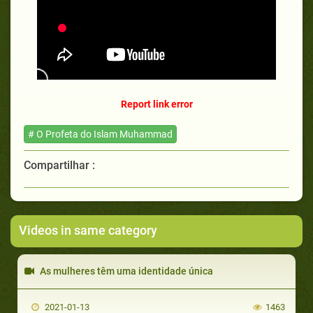
Report link error
# O Profeta do Islam Muhammad
Compartilhar :
Videos in same category
As mulheres têm uma identidade única
2021-01-13
1463