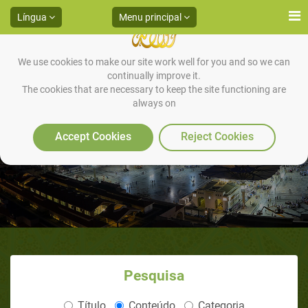
Língua
Menu principal
We use cookies to make our site work well for you and so we can
continually improve it.
The cookies that are necessary to keep the site functioning are
always on
Limites do Profeta Muhammad
Accept Cookies
Reject Cookies
Pesquisa
Título
Conteúdo
Categoria