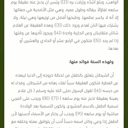
الواهبَ، وبلغ أشدّه ورُزقت بره ([2]) ويُسن أن يذبح عنه عقيقةً يوم
سابعه تفاؤلاً ببقائه وطول عمره، وهي مثل الأضحية في صفاتها
إلا أنه لا يكسر عظمها، وطبخها أفضل من توزيعها وهي نيئة، ولا
يشترك فيها اثنان لعدم ورود ذلك ([3]) وهذه العقيقة عن الغلام
شاتان متقاربتان وعن الجارية واحدة ([4]) ويجوز تأخيرها عن وقتها
إذا لم يجد ([5]) فتكون في الرابع عشر أو الحادي والعشرين أو
بعدها.
ولهذه السنة فوائد منها:
أن الشيطان يتعلق بالطفل من لحظة خروجه إلى الدنيا ليبعده
عن الفطرة فتكون العقيقة سبباً لفك رهانه من الشيطان، وفداء له
من حبسه ([6]) لقول الرسول صلى الله عليه وسلم { كل غلام
رهينة بعقيقة تذبح عنه يوم سابعه } ([7]) ([8]) ويجب على المربي
تسمية الطفل بالاسم المشروع، وتكون التسمية بعد الولادة
مباشرة أو يوم سابعه ([9]) ويجب أن يختار من الأسماء أحسنها لأن
الطفل إذا وعي وكان اسمه حسناً أحب أن يتوافق عمله وخلقه مع