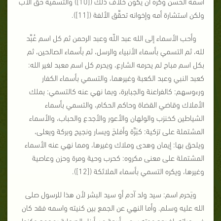
اسمه الحسن وكره أن يكون خلاف ذلك ([10]) والتسمية حق الأب
ولكن استشارة أمه وإخوانه تحقِّق الألفة ([11]).
وأحب الأسماء إلى الله عبد اللّه وعبد الرحمن ثم كل اسم عُبِّد
لله، ثم التسمي بأسماء الأنبياء والرسل، ثم بأسماء الصالحين، ثم
بكل اسم مباح لم يحرمه الشارع، ويحرم كل اسم معبد لغير الله:
كعبد النبي وعبد الكعبة وغيرهما، والتسمي بأسماء الكفار
ورءوسهم: كالفراعنة والجبابرة، وبما نهي عنه كالتسمي: بملك
الأملاك وقاضي القضاة وحاكم الحكام، والتسمي بأسماء
الشياطين كخنزب والولهان والأعور والأجدع والحباب، والأسماء
المشتملة على تزكية: كبَرَّة وأفلحَ ويسار ونجيح وبركة ويعلى،
ويلحق بها: إيمان وهدى وملاك وغيرها، ومما نهي عنه الأسماء
المشتملة على معنى مكروه: كحرب وحية ومرة وحزن وعاصية
وغيرها، ويكره التسمي بأسماء الملائكة ([12]).
ويَحرم اسم: سيد ولد آدم أو سيد البشر لأن هذا للرسول صلى
الله عليه وسلم. وأما النهي عن الجمع بين كنيته واسمه فقد كان
في حياته، إذ بعد موته سمي أربعة من أبناء الصحابة بمحمد وكنوا