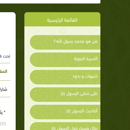
القائمة الرئيسية
من هو محمد رسول الله؟
تحت ق
السيرة النبوية
المق
شبهات و ردود
شارك
على خطى الرسول ﷺ
أحاديث الرسول ﷺ
* ي
(
رجال ونساء حول الرسول ﷺ