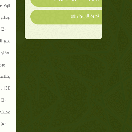
الرضاع
نصرة الرسول ﷺ
ليعلم ه
(
يبلغ ا
نفقتها 
ويج
بخلاف 
([3]).
(
عطيته د
(4) الوقف: ينال الطفل نصيبه من الوقف إذا كان موجوداً حال تخصيص الوقف ([5]).