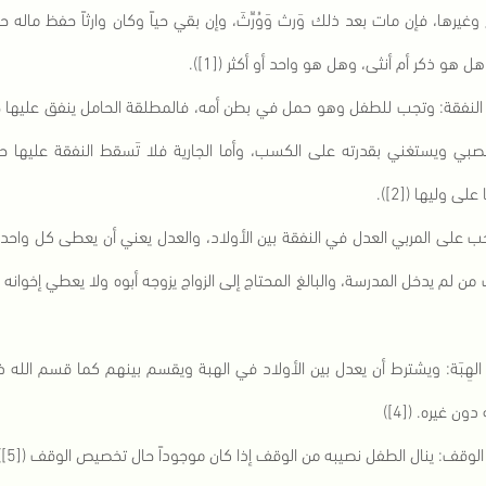
 وغيرها، فإن مات بعد ذلك وَرث وَوُرِّثَ، وإن بقي حياً وكان وارثاً حفظ ماله ح
ل هو ذكر أم أنثى، وهل هو واحد أو أكثر ([1]).
2) النفقة: وتجب للطفل وهو حمل في بطن أمه، فالمطلقة الحامل ينفق عليه
لصبي ويستغني بقدرته على الكسب، وأما الجارية فلا تَسقط النفقة عليها حت
على وليها ([2]).
ب على المربي العدل في النفقة بين الأولاد، والعدل يعني أن يعطى كل واحد
من لم يدخل المدرسة، والبالغ المحتاج إلى الزواج يزوجه أبوه ولا يعطي إخوانه مث
3) الهِبَة: ويشترط أن يعدل بين الأولاد في الهبة ويقسم بينهم كما قسم الله 
ون غيره. ([4])