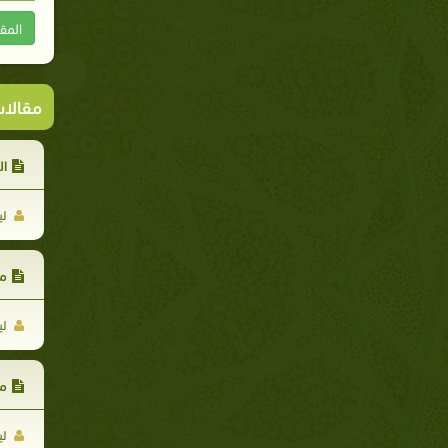
المق
مقالا
ال
لي
من
لي
من
لي