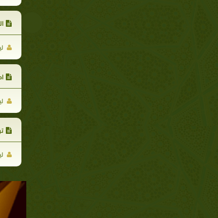
ال
لي
اح
لي
تر
لي