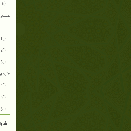
(
فتصح إ
----
([1]) انظر: الطفل في الشريعة الإسلامية، محمد الصالح، ص 76.
([2]) انظر: المغني، ابن قدامة، 9/260.
عثيمين
([4]) انظر: المغني، ابن قدامة، 6/262.
([5]) انظر: المرجع السابق، 6/205.
([6]) انظر: المرجع السابق، 6/474- 477.
شارك