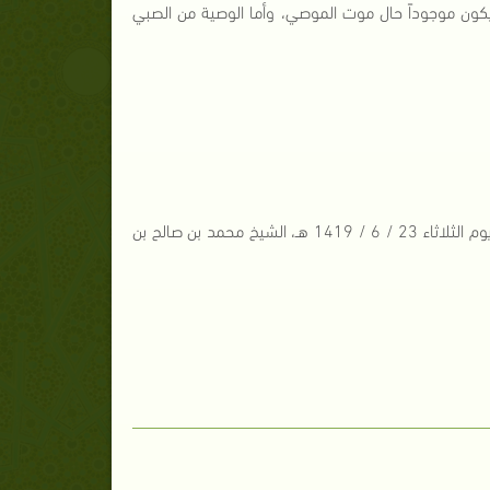
يكون موجوداً حال موت الموصي، وأما الوصية من الصبي
([3]) استمع إلى برنامج: (سؤال على الهاتف): إذاعة القرآن الكريم، الحلقة المذاعة يوم الثلاثاء 23 / 6 / 1419 هـ، الشيخ محمد بن صالح بن