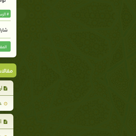
# الر
شارك
المق
مقالا
أر
2007-11-14
أب