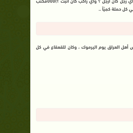
ـ كتب عمر بن الخطاب الي سعد :( أي فارس أيام القادسية كان أفرس ؟ وأي رجل كان أرجل ؟ وأي راكب كان أثبت ؟)000فكتب
كل حملة كمِيّاً ..
س أهل العراق يوم اليرموك ، وكان للقعقاع في كل