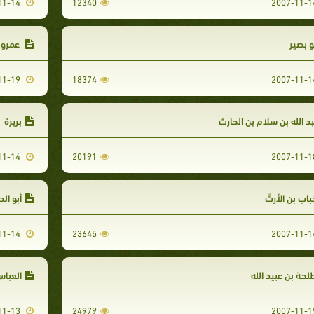
2007-11-14
12340
و بصير
عمرو 
2007-11-19
18374
د الله بن سلام بن الحارث
بريرة
2007-11-14
20191
اب بن الأرتّ
أبو الد
2007-11-14
23645
حة بن عبيد الله
العباس
2007-11-13
24979