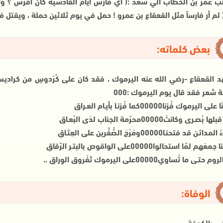
( لم أر فارساً مثل القعقاع بن عمرو ! حمل في يوم ثلاثين حملة ، ويقتل في 
بعض كلماته:
 القعقاع -رضي الله عنه اليرموك ، فقد كان على كُرْدوسٍ من كرادي
شعر فقد قال يوم اليرموك :000
على اليرموك فُزنا00000كما فُزنـا بأيـام العـراق
ُصـرى وكانتْ00000محرّمة الجناب لدَى البُعـاق
ن قد فتحنـا00000ومَرْجَ الصُّفَّرين على العِتَـاقِ
 لمّا استحالوا00000على الواقوص بالبتـر الرّقاقِ
تـى ما تُساوي00000على اليرموك ثفْروق الوِراقِ ..
الوفاة:
ي بالكوفة.