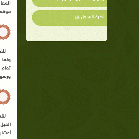
المعا
موقعة
نصرة الرسول ﷺ
للق
ولما 
تمام 
ورسوله
لقد
الخيل
أعشار