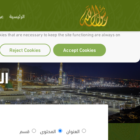
الرئيسية
عن
 to make our site work well for you and so we can continually improve it.
ies that are necessary to keep the site functioning are always on
Reject Cookies
Accept Cookies
ال
العنوان
المحتوى
قسم