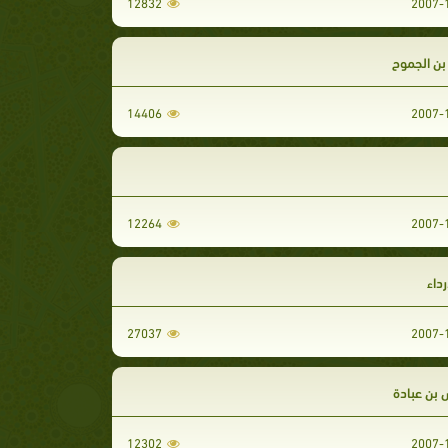
12832
بن الجموح
14406
12264
رداء
27037
 بن عبادة
12302