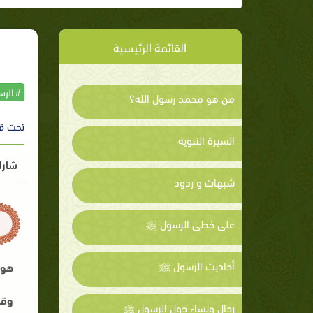
القائمة الرئيسية
# الر
من هو محمد رسول الله؟
تحت ق
السيرة النبوية
شارك
شبهات و ردود
على خطى الرسول ﷺ
أحاديث الرسول ﷺ
هو 
وقد
رجال ونساء حول الرسول ﷺ