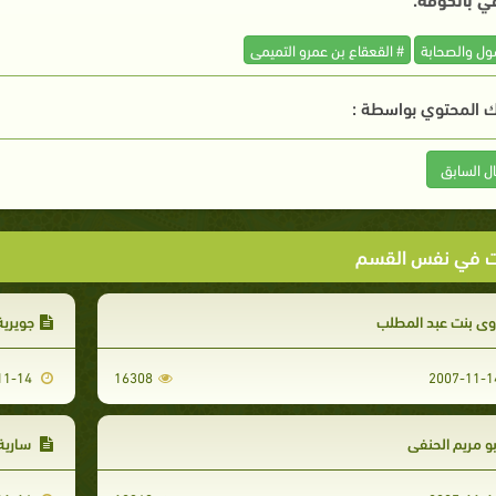
سول والصحابة
# القعقاع بن عمرو التميمى
 المحتوي بواسطة :
ال السابق
ت في نفس القسم
وى بنت عبد المطلب
جويرية
2007-11-14
16308
و مريم الحنفي
سارية