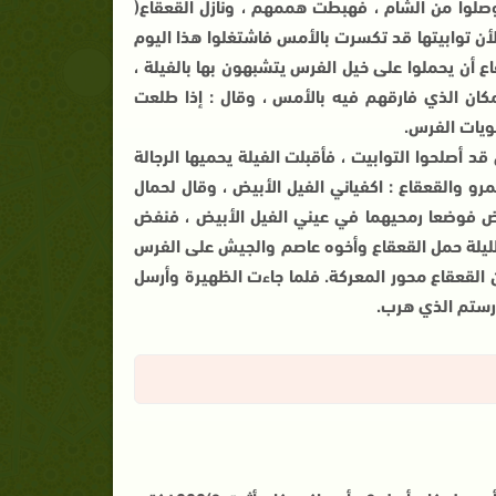
صلوا من الشام ، فهبطت هممهم ، ونازل القعقاع(
لأن توابيتها قد تكسرت بالأمس فاشتغلوا هذا اليوم
 أن يحملوا على خيل الفرس يتشبهون بها بالفيلة ،
مكان الذي فارقهم فيه بالأمس ، وقال : إذا طلعت
نويات الفرس.
 أصلحوا التوابيت ، فأقبلت الفيلة يحميها الرجالة
و والقعقاع : اكفياني الفيل الأبيض ، وقال لحمال
أبيض فوضعا رمحيهما في عيني الفيل الأبيض ، فنفض
ليلة حمل القعقاع وأخوه عاصم والجيش على الفرس
ان القعقاع محور المعركة. فلما جاءت الظهيرة وأرسل
د رستم الذي هرب.