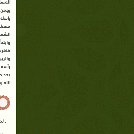
المسا
بهمن ج
بإصلا
ففعلو
الشمس
وابتد
فنفرت
والرب
رأسه 
بعد صل
الله ر
ـ ل