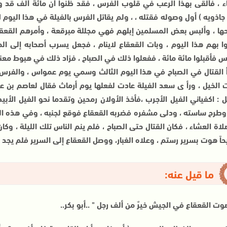
ء ، فألقى بهذا الرعب في قلوب الفرس ، فقد ظنوا أن مائة ألف قد و
اذويه ) أول وصوله فقتله ، ، ولم يقاتل الفرس بالفيلة في هذا اليوم 
حها ، وألبس بعض المسلمين إبلهم فهي مجللة مبرقعة ، وأمرهم القعقاع
ا بهم هذا اليوم ، وبات القعقاع لاينام ، فجعل يسرب أصحابه إلى ال
 فأقبلوا مائة مائة ، ففعلوا ذلك في الصباح ، فزاد ذلك في هبوط مع
أ القتال في الصباح في هذا اليوم الثالث وسمي يوم عمواس ، والفرس قد
 الخيل ، ورأ ى سعد الفيلة عادت لفعلها يوم أرماث فقال لعاصم بن عمر
يل : اكفياني الفيل الأجرب ،فأخذ الأولان رمحين وتقدما نحو الفيل ال
وطرح ساسته ، ودلى مشفره فضربه القعقاع فوقع لجنبه ، وفي هذه ال
اة العشاء ، فكان القتال حتى الصباح ، فلم ينم الناس تلك الليلة ، وك
يحاً هوت بسرير رستم ، وعلاه الغبار، ووصل القعقاع إلى السرير فلم يج
ما قيل عنه:
صوت القعقاع في الجيش خيرٌ من ألف رجل " ..أبو بكر..