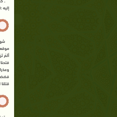
إليه :
شهد
موقعة 
ألَمْ تَرَنَا 
فتحنا قبلها ب
وعذراءُ المدائـ
فضضنا جمعَهم
قتلنا الروم ح
توف