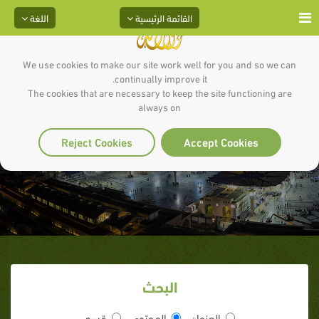
القائمة الرئيسية
اللغة
We use cookies to make our site work well for you and so we can
continually improve it.
The cookies that are necessary to keep the site functioning are
always on
المستورد بن شداد
Reject Cookies
Accept Cookies
البحث
العنوان
المحتوى
قسم