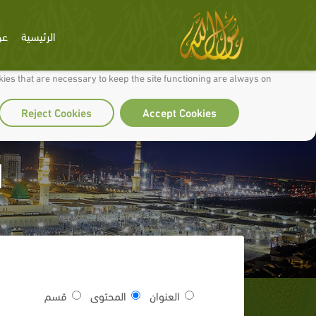
الرئيسية
عن
 to make our site work well for you and so we can continually improve it.
ies that are necessary to keep the site functioning are always on
Reject Cookies
Accept Cookies
ا
العنوان
المحتوى
قسم