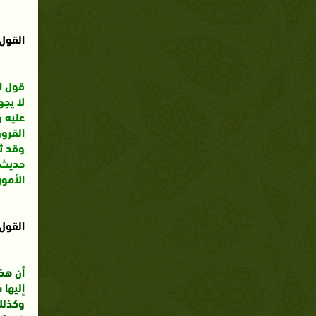
القول 
قول ال
لا يجو
عليه و
القرون
وقد ثب
حديث آ
الأمور
القول 
أن هذ
إليها
وكذلك