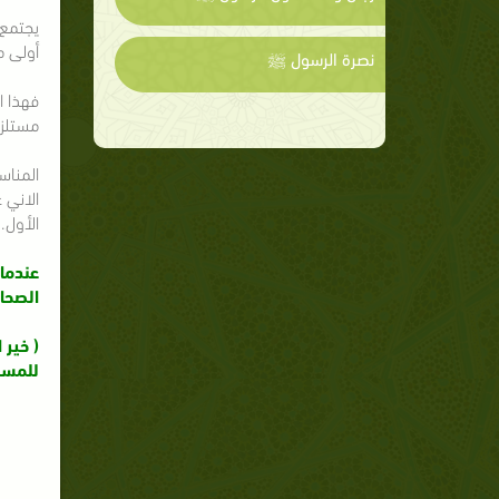
يجتمع 
أولى م
نصرة الرسول ﷺ
فهذا ا
مستلزم
المناس
الاني 
الأول.
عندما 
الصحاب
( خير 
للمسل