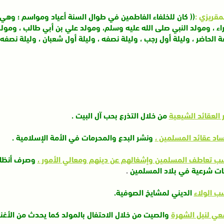
مقريزي :
(( كان للخلفاء الفاطمين في طوال السنة أعياد ومواسم ؛ و
اء ، ومولد النبي صلى الله عليه وسلم، ومولد علي بن أبي طالب ، ومول
ة الحاضر ، وليلة أول رجب ، وليلة نصفه ، وليلة أول شعبان ، وليلة نصفه 
 العقائد الشيعية
من خلال التذرع بحب آل البيت .
اد عقائد المسلمين ،
ونشر البدع والمحرمات في الأمة الإسلامية .
 تعاطف المسلمين وإشغالهم عن دينهم ومعالي الأمور ،
وصرف أنظاره
ات شرعية في بلاد المسلمين
.
 الولاء
الديني لمشايخ الصوفية.
عي لنيل الشهرة
والصيت من خلال الاحتفال بالمولد كما يحدث من الأغني