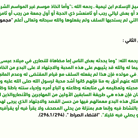
خ الإسلام ابن تيمية ـ رحمه الله ـ:"وأما اتخاذ موسم غير المواسم الشرع
 أو بعض ليالي رجب أو ثامنعشر ذي الحجة أو أول جمعة من رجب أو ثامن 
التي لم يستحبها السلف ولم يفعلوها والله سبحانه وتعالى أعلم
"مجموع الفتاوى" (98
الثاني :
رحمه الله: "وما يحدثه بعض الناس إما مضاهاة للنصارى في ميلاد عيسى 
ا له والله قد يثيبهم على هذه المحبة والاجتهاد لا على البدع من اتخا
 في مولده فإن هذا لم يفعله السلف مع قيام المقتضى له وعدم المانع م
له عنهم أحق به منا فإنهم كانوا أشد محبة لرسول الله صلى الله عليه 
حبته وتعظيمه في متابعته وطاعته و اتباع أمره وإحياء سنته باطنا وظا
ن فإن هذه هي طريقة السابقين الأولين من المهاجرين والأنصاروالذين ا
مثال هذه البدع معمالهم فيها من حسن القصد والاجتهاد الذي يرجى لهم
بالنشاط فيه وإنما هم بمنزلة من يحلي المصحف ولا يقرأ فيه أو يقرأفي
 يصلي فيه قليلا".
"اقتضاء الصراط ". (1/294ـ296).