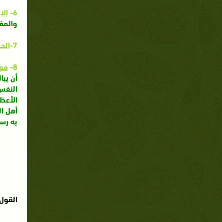
6-
الا
والمغ
7-
الح
8-
موا
أن يبا
النفس 
الأعظ
أهل ال
به رس
القول 