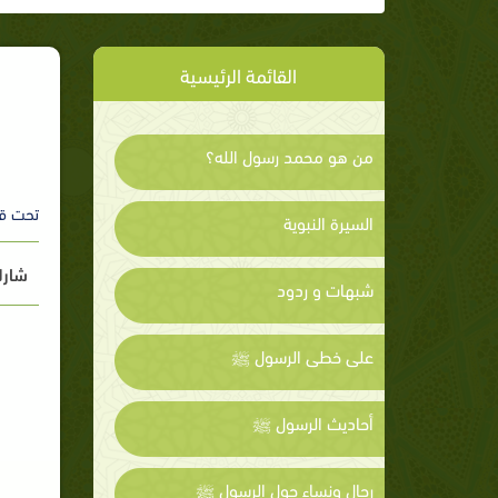
القائمة الرئيسية
من هو محمد رسول الله؟
تحت ق
السيرة النبوية
شارك
شبهات و ردود
على خطى الرسول ﷺ
أحاديث الرسول ﷺ
رجال ونساء حول الرسول ﷺ