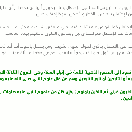
اليوم عدد كبير من المسلمين للإحتفال بمناسبة يرون أنها مهمة جداً ,وأنها دليل
ن الإحتفال بالعيدين –الفطر والأضحى- فهذا إحتفال ديني !
لإحتفال كما يقولون عنه يشارك فيه الغني والفقير ,يشارك فيه حتى غير المسلم
ات هذا الإحتفال هم النصارى ,بل ويقدمون الحلوى لأبنائهم بهذه المانسبة .
بة هي ,الإحتفال بذكرى المولد النبوي الشريف ,ومن يحتفل بالمولد أخذ أحدالأ
عشر من ربيع الأول لعام الفيل ,مع أنه لاقول راجح في هذه المسألة فهناك قول
نعود إلى العصور الذهبية للأمة في إتباع السنة وهي القرون الثلاثة الاو
ة أو التابعين أو تابع التابعين وهم من قال عنهم النبي صلى الله عليه و
القرون قرني ثم اللذين يلونهم ) ,فإن كان من علمهم النبي عليه صلوات ر
مين ,