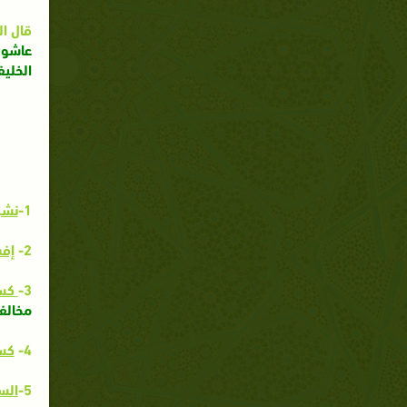
قال ال
عاشور
الخليف
1-
نشر
2-
إفس
3-
كسب
مخالف
4-
كسب
5-
الس