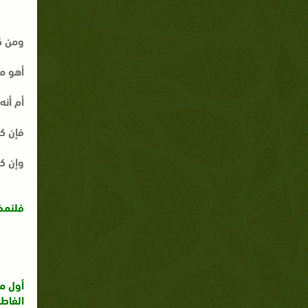
ومن ك
أهو م
أم أنه
فإن ك
وإن كا
فلنمض
أول م
الفاط