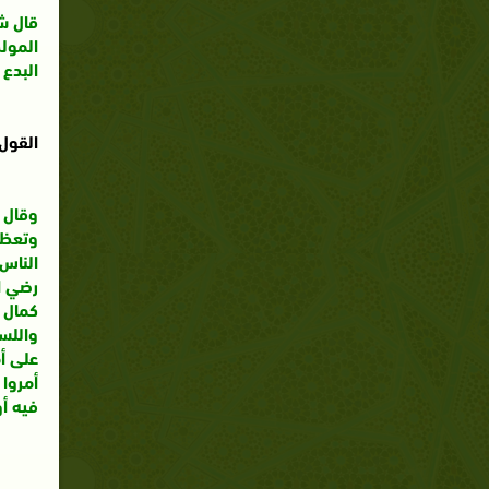
قال شي
المولد
البدع 
القول 
وقال 
وتعظيم
الناس
رضي ال
كمال م
واللسا
على أ
أمروا 
فيه أو