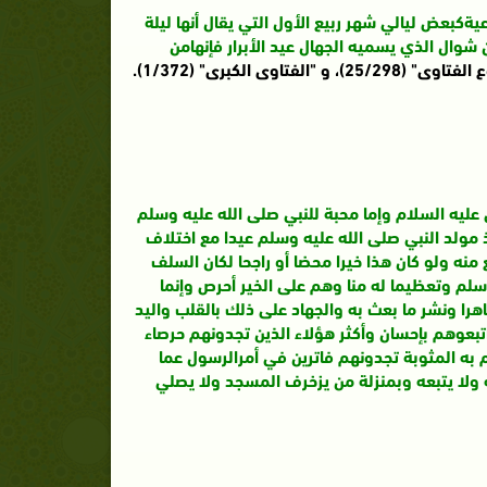
يةكبعض ليالي شهر ربيع الأول التي يقال أنها ليلة
شوال الذي يسميه الجهال عيد الأبرار فإنهامن
25/2)، و "الفتاوى الكبرى" (1/372).
عليه السلام وإما محبة للنبي صلى الله عليه وسلم
ذ مولد النبي صلى الله عليه وسلم عيدا مع اختلاف
نه ولو كان هذا خيرا محضا أو راجحا لكان السلف
وسلم وتعظيما له منا وهم على الخير أحرص وإنما
هرا ونشر ما بعث به والجهاد على ذلك بالقلب واليد
تبعوهم بإحسان وأكثر هؤلاء الذين تجدونهم حرصاء
 به المثوبة تجدونهم فاترين في أمرالرسول عما
ه ولا يتبعه وبمنزلة من يزخرف المسجد ولا يصلي