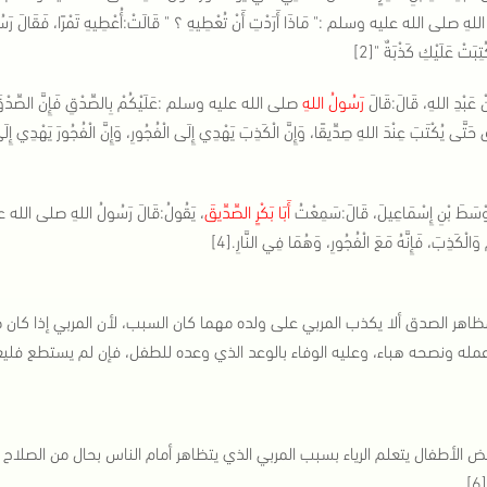
اللهِ صلى الله عليه وسلم :" مَاذَا أَرَدْتِ أَنْ تُعْطِيهِ ؟ " قَالَتْ:أُعْطِيهِ تَمْرًا، فَقَالَ رَ
تِبَتْ عَلَيْكِ كَذْبَةٌ "[2]
 عَبْدِ اللهِ، قَالَ:قَالَ
رَسُولُ اللهِ
صلى الله عليه وسلم :عَلَيْكُمْ بِالصِّدْقِ فَإِنَّ الصِّدْقَ يَهْدِي إِ
 حَتَّى يُكْتَبَ عِنْدَ اللهِ صِدِّيقًا، وَإِنَّ الْكَذِبَ يَهْدِي إِلَى الْفُجُورِ، وَإِنَّ الْفُجُورَ يَهْدِي إِلَى الن
وْسَطَ بْنِ إِسْمَاعِيلَ، قَالَ:سَمِعْتُ
أَبَا بَكْرٍ الصِّدِّيقَ
، يَقُولُ:قَالَ رَسُولُ اللهِ صلى الله عليه و
مْ وَالْكَذِبَ، فَإِنَّهُ مَعَ الْفُجُورِ، وَهُمَا فِي النَّارِ.[4]
اهر الصدق ألا يكذب المربي على ولده مهما كان السبب، لأن المربي إذا كان صاد
مله ونصحه هباء، وعليه الوفاء بالوعد الذي وعده للطفل، فإن لم يستطع فليعتذر 
 الأطفال يتعلم الرياء بسبب المربي الذي يتظاهر أمام الناس بحال من الصلاح 
.