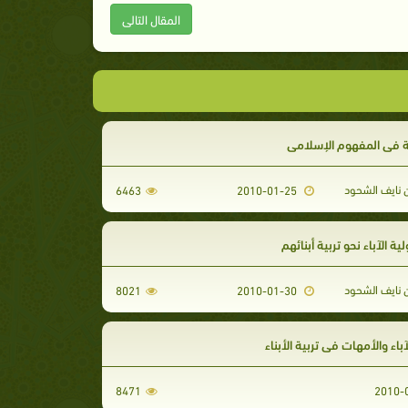
المقال التالى
ة في المفهوم الإسلامي
 نايف الشحود
6463
2010-01-25
ة الآباء نحو تربية أبنائهم
 نايف الشحود
8021
2010-01-30
آباء والأمهات في تربية الأبناء
8471