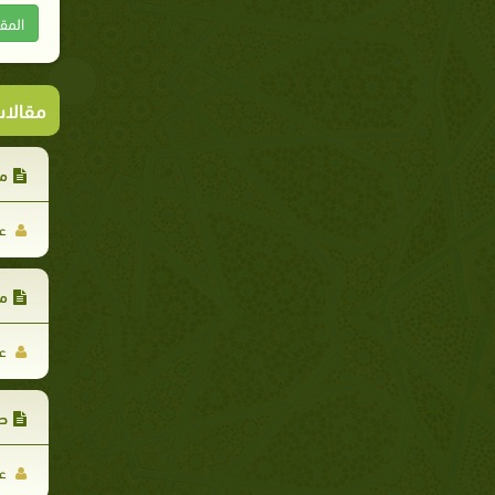
المق
مقالا
من
عل
من
عل
صف
عل