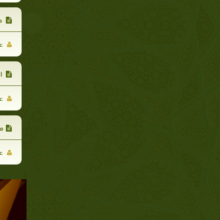
صف
عل
ال
عل
من
عل