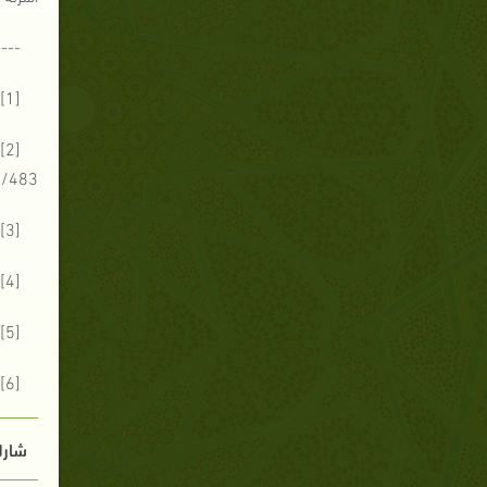
----
[1] - انظر: أخلاق المسلم،لمحمد مبيض،ص61.
9/483(466) والروياني (1474) والإصابة (4781)
[3] - صحيح ابن حبان - (1 / 509) (274) وصحيح مسلم- المكنز - (6805 )
[4] - صحيح ابن حبان - (13 / 43) (5734) صحيح
[5] - انظر: أخلاق المسلم،لمحمد مبيض،ص72.
[6] - انظر: أصول التربية الإسلامية،لعبد الرحمن النحلاوي،ص173.
شارك