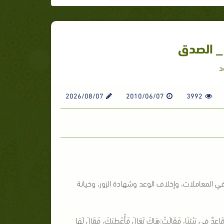
_ الصدق
د
2026/08/07
2010/06/07
3992
 في المعاملات، وإخلاف الوعد وشهادة الزور، وخيانة
ِدٌ فِي بَيْتِنَا، فَقَالَتْ:هَاكَ تَعَالَ فَأُعْطِيَكَ، فَقَالَ لَهَا