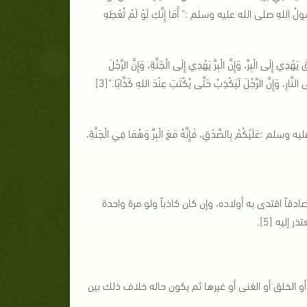
سُولُ اللهِ صلى الله عليه وسلم :" أَمَا إِنَّكِ لَوْ لَمْ تُعْطِهِ
لَى الْبِرِّ، وَإِنَّ الْبِرَّ يَهْدِي إِلَى الْجَنَّةِ، وَإِنَّ الرَّجُلَ
َّارِ، وَإِنَّ الرَّجُلَ لَيَكْذِبُ حَتَّى يُكْتَبَ عِنْدَ اللهِ كَذَّابًا."[3]
سلم :عَلَيْكُمْ بِالصِّدْقِ، فَإِنَّهُ مَعَ الْبِرِّ وَهُمَا فِي الْجَنَّةِ،
قاً اقتدى به أولاده، وإن كان كاذباً ولو مرة واحدة
إليه [5].
أو الخلق أو الغنى أو غيرها ثم يكون حاله خلاف ذلك بين