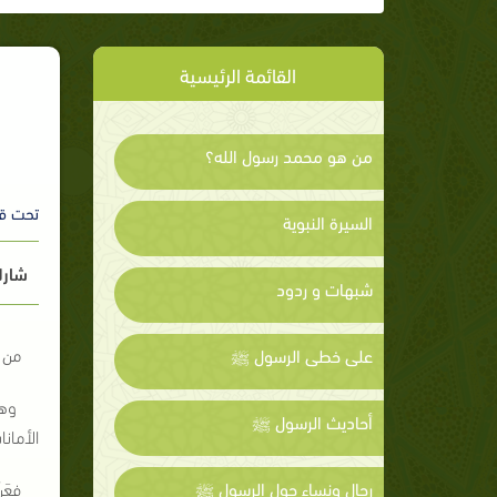
القائمة الرئيسية
من هو محمد رسول الله؟
تحت ق
السيرة النبوية
شارك
شبهات و ردود
من 
على خطى الرسول ﷺ
وهو 
أحاديث الرسول ﷺ
الأمانات 
رجال ونساء حول الرسول ﷺ
فعَنْ