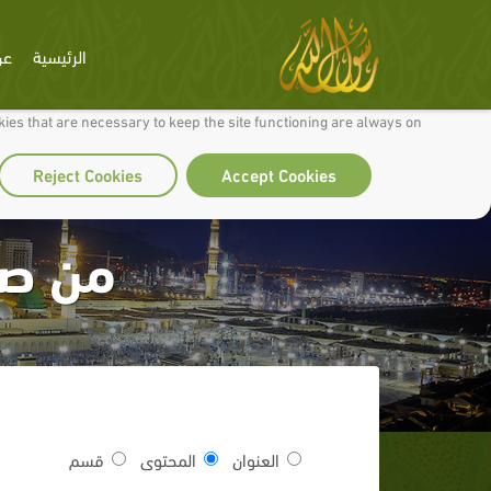
الرئيسية
عن
 to make our site work well for you and so we can continually improve it.
ies that are necessary to keep the site functioning are always on
Reject Cookies
Accept Cookies
من صف
العنوان
المحتوى
قسم