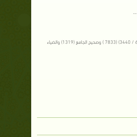
--
[2] - مصنف ابن أبي شيبة - (13 / 153) (26122) ومعرفة الصحابة لأبي نعيم - (6 / 3440) (7833 ) وصحيح الجامع (1319) والضياء