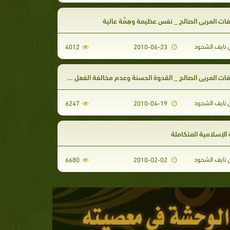
ت المربي الصالح _ نفس عظيمة وهِمَّة عالية
 نايف الشحود
4012
2010-06-23
ت المربي الصالح _ القدوة الحسنة وعدم مخالفة الفعل للقول
 نايف الشحود
6247
2010-04-19
ة الإسلامية المتكاملة
 نايف الشحود
6680
2010-02-02