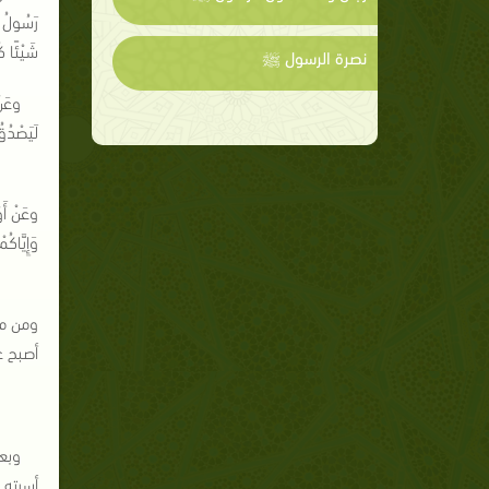
رَسُولُ 
شَيْئًا كُ
نصرة الرسول ﷺ
وعَنْ
لَيَصْدُقُ
وعَنْ أَ
وَإِيَّاكُ
ومن مظ
أصبح ع
وبعض
أسرته [6]