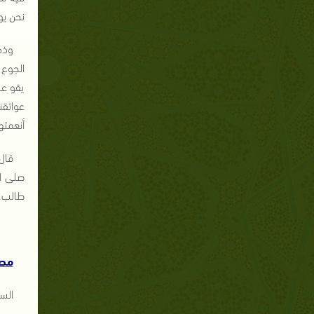
نحن يو
وذك
الجوع 
يقو عل
عواتقن
أنعمته
قال
صلى ال
طالب. 
مصا
السير (