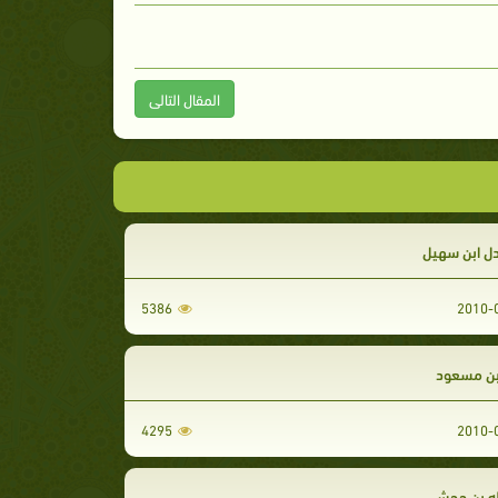
المقال التالى
دل ابن سهيل
5386
بن مسعود
4295
له بن جحش