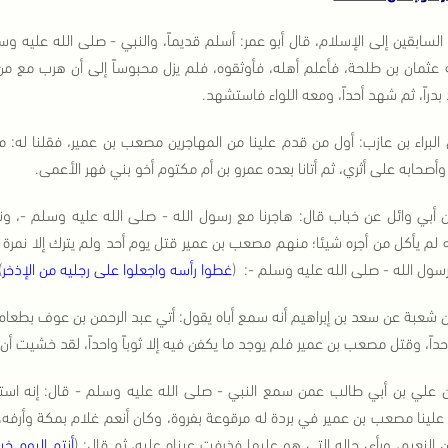
 السابقين إلى الإسلام، قال أبو عمر: أسلم قديماً، والنبي - صلى الله عليه و
عثمان بن طلحة، فأعلم أهله، فأوثقوه، فلم يزل محبوساً إلى أن هرب مع من ه
دراً، ثم شهد أحداً، ومعه اللواء فاستشهد.
 البراء بن عازب: أول من قدم علينا من المهاجرين مصعب بن عمير، فقلنا له:
وأصحابه على أثري، ثم أتانا بعده عمرو بن أم مكتوم أخو بني فهر الأعمى.
 أبي وائل عن خباب قال: هاجرنا مع رسول الله - صلى الله عليه وسلم -، ون
 لم يأكل من أجره شيئا؛ منهم مصعب بن عمير قتل يوم أحد ولم يترك إلا نمرة كنا
سول الله - صلى الله عليه وسلم -: (
غطوا رأسه واجعلوا على رجليه من الإذخر
)
 شعبة عن سعد بن إبراهيم أنه سمع أباه يقول: أتي عبد الرحمن بن عوف بطعام
واحداً، وقتل مصعب بن عمير فلم يوجد ما يكفن فيه إلا ثوباً واحداً، لقد خشيت أن
 علي بن أبي طالب عمن سمع النبي - صلى الله عليه وسلم - قال: إنه است
لينا مصعب بن عمير في بردة له مرقوعة بفروة، وكان أنعم غلام بمكة وأرفه، ف
 النعيم، ورأى حاله التي هو عليها فذرفت عيناه عليه، ثم قال: (
أنتم اليوم خ