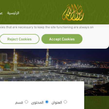
الرئيسية
عن
 to make our site work well for you and so we can continually improve it.
ies that are necessary to keep the site functioning are always on
Reject Cookies
Accept Cookies
العنوان
المحتوى
قسم