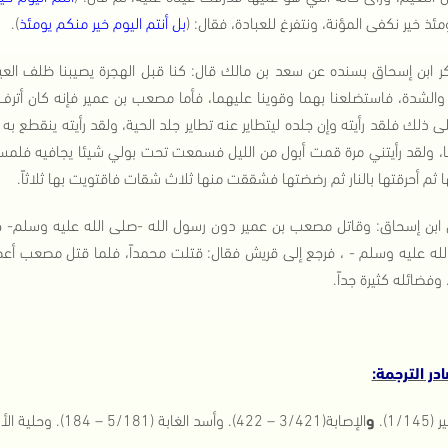
مئذ خير نكفى المؤنة، ونتفرغ للعبادة، فقال: (
بل أنتم اليوم خير منكم يومئذ
).
ر ابن إسحاق بسنده عن سعد بن مالك قال: كنا قبل الهجرة يصيبنا ظلف العيش 
والشدة، فاستضلعنا بهما وقوينا عليهما، فأما مصعب بن عمير فإنه كان أترف غلا
ى ذلك فلقد رأيته وإن جلده ليتطاير عنه تطاير جلد الحية، ولقد رأيته ينقط
ا، ولقد رأيتني مرة قمت أبول من الليل فسمعت تحت بولي شيئا يجافيه فلم
ا ثم أحرقتها بالنار ثم رضضتها فشققت منها ثلاث شقات فاقتويت بها ثلاثاً.
 ابن إسحاق: وقاتل مصعب بن عمير دون رسول الله -صلى الله عليه وسلم- حتى
له عليه وسلم - ، فرجع إلى قريش فقال: قتلت محمداً، فلما قتل مصعب أعطى
وفضائله كثيرة جداً.
در الترجمة:
1/145).
و
الإصابة(3/421 – 422). وأسد الغابة (5/181 – 184). وحلية الأولياء (1/106 – 108).