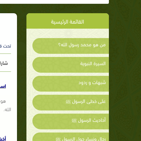
القائمة الرئيسية
من هو محمد رسول الله؟
تحت ق
شارك
السيرة النبوية
شبهات و ردود
اسم
هو 
على خطى الرسول ﷺ
الله.
أحاديث الرسول ﷺ
رجال ونساء حول الرسول ﷺ
أخب