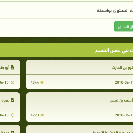
 المحتوي بواسطة :
ال السابق
ت في نفس القسم
يع بن الحارث
أبو جن
2010-06-10
4344
لأحنف بن قيس
عروة 
2010-06-10
4223
 مسطح القرشية التيمية
عبد ال