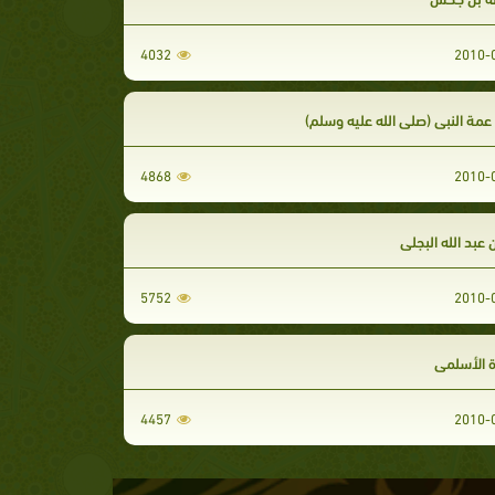
4032
مة النبي (صلى الله عليه وسلم)
4868
 عبد الله البجلي
5752
زة الأسلمي
4457