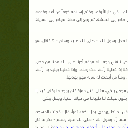
سلم - في دار الأرقم، وكتم إسلامه خوفاً من أمه وقومه،
اجر إلى الحبشة، ثم رجع إلى مكة، فهاجر إلى المدينة،
 ما فعل رسول الله - صلى الله عليه وسلم - ؟ فقال: هو
حن نبتغي وجه الله فوقع أجرنا على الله فمنا من مضى
 إذا غطينا رأسه بدت رجلاه، وإذا غطينا رجليه بدا رأسه،
. ومنَّا من أينعت له ثمرته فهو يهدبها.
 فجعل يبكي، فقال: قتل حمزة فلم يوجد ما يكفن فيه إلا
 يكون عجلت لنا طيباتنا في حياتنا الدنيا،ً وجعل يبكي.
قى لحائط يهودي بملء كفه تمراً، قال: فجئت المسجد،
لما رآه رسول الله - صلى الله عليه وسلم - ذكر ما كان
ير أم إذا غدي على أحدكم بجفنة من خبز ولحم
؟!) . فقلنا: