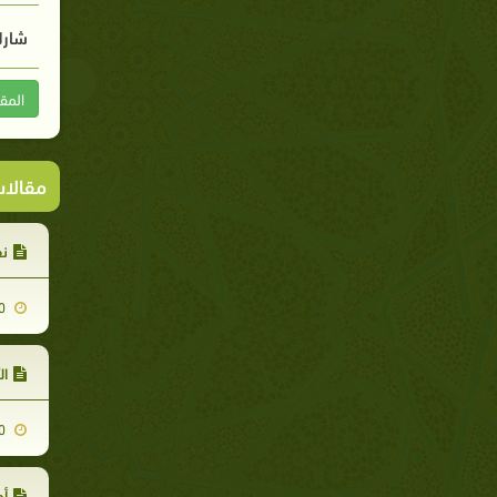
شارك
المق
مقالا
نف
2010-06-10
ا
2010-06-10
أم