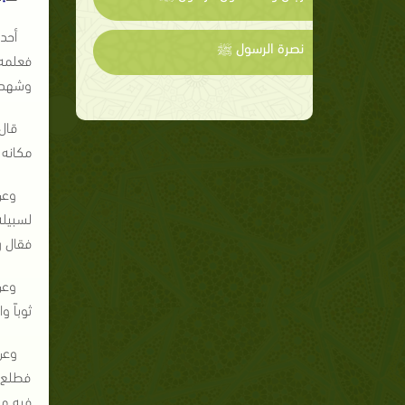
أحد
نصرة الرسول ﷺ
فعلمه 
وشهد ب
قال
مكانه 
وعن
لسبيله
فقال ر
وعن
ثوباً 
وعن
فطلع ع
فيه من