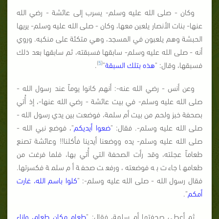
وكان - صلى الله عليه وسلم- يسرب إلى عائشة - رضي الله
عنها- بنات الأنصار يلعبن معها، وكان - صلى الله عليه وسلم- يريها
الحبشة وهم يلعبون في المسجد، وهي متكئة على منكبه. وروي
أنه - صلى الله عليه وسلم- سابقها فسبقته، ثم سابقها بعد ذلك
)
5
(
فسبقها، وقال: "
هذه بتلك
السبقة
"
.
وعن أنس - رضي الله عنه-: أنهم كانوا يوماً عند رسول الله -
صلى الله عليه وسلم- في بيت عائشة - رضي الله عنها-، إذ أُتي
بصحفة خبز ولحم من بيت أم سلمة، فوضعت بين يدي رسول الله -
صلى الله عليه وسلم-. فقال: "
ضعوا أيديكم
"، فوضع نبي الله -
صلى الله عليه وسلم- يده ووضعنا أيدينا فأكلنا!! وعائشة تصنع
طعاماً عجلته، وقد رأت الصحفة التي أُتي بها، فلما فرغت من
طعامها جاءت به فوضعته، ورفعت صحفة أم سلمة فكسرتها.
فقال رسول الله - صلى الله عليه وسلم-: "
كلوا باسم الله، غارت
أمكم
".
ثم أعطى صحفتها أم سلمة، فقال: "
طعام مكان طعام، وإناء