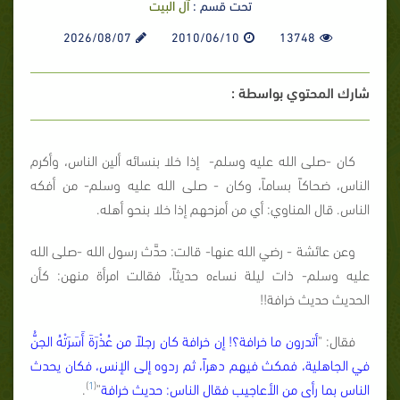
تحت قسم :
آل البيت
2026/08/07
2010/06/10
13748
شارك المحتوي بواسطة :
كان -صلى الله عليه وسلم- إذا خلا بنسائه ألين الناس، وأكرم
الناس، ضحاكاً بساماً، وكان - صلى الله عليه وسلم- من أفكه
الناس. قال المناوي: أي من أمزحهم إذا خلا بنحو أهله.
وعن عائشة - رضي الله عنها- قالت: حدَّث رسول الله -صلى الله
عليه وسلم- ذات ليلة نساءه حديثاً، فقالت امرأة منهن: كأن
الحديث حديث خرافة!!
فقال: "
أتدرون ما خرافة؟! إن خرافة كان رجلاً من عُذْرَةَ أَسَرَتْهُ الجنُّ
في الجاهلية، فمكث فيهم دهراً، ثم ردوه إلى الإنس، فكان يحدث
)
1
(
الناس بما رأى من الأعاجيب فقال الناس: حديث خرافة
"
.