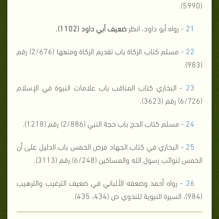
(5990).
21
- رواه أبو داود، انظر
ضعيف أبي داود (1102).
22
- مسلم كتاب الزكاة باب تقديم الزكاة ومنعها (2/676) رقم
(983).
23
- البخاري كتاب المناقب باب علامات النبوة في الإسلام
(6/726) رقم (3623).
24
- مسلم كتاب الحج باب حجة النبي (2/886) رقم (1218).
25
- البخاري في كتاب الجهاد فرض الخمس باب الدليل على أن
الخمس لنوائب رسول الله والمساكين (6/248) رقم (3113).
26
- رواه أحمد وضعفه الألباني في ضعيف الترغيب والترهيب
(984)، السيرة النبوية للندوي ص (434، 435).