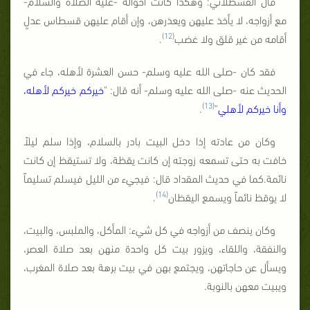
قال القسطلاني: وهكذا كانت أحواله -عليه الصلاة والسلام-
مع أزواجه، لا يأخذ عليهن ويعذرهن، وإن أقام عليهن قسطاس عدلٍ
)
12
(
أقامه من غير قلق ولا غضب
.
فقد كان -صلى الله عليه وسلم- حسن العشرة لأهله، جاء في
الحديث عنه -صلى الله عليه وسلم- أنه قال: "
خيركم خيركم لأهله،
)
13
(
وأنا خيركم لأهلي
"
.
وكان من عادته إذا دخل البيت بادر بالسلام، وإذا سلم ليلاً
خافت به حتى تسمعه زوجته إن كانت يقظة، ولا تستيقظ إن كانت
نائمة.كما في حديث المقداد قال: فيجيء من الليل فيسلم تسليماً
)
14
(
لا يوقظ نائماً ويسمع اليقظان
.
وكان ينصف من أزواجه في كل شيء: المأكل، والملبس، والبيت،
والنفقة، واللقاء، ويزور بيت كل واحدة منهن بعد صلاة العصر،
ويسأل عن حاجاتهن، ويجتمع بهن في بيت برهة بعد صلاة المغرب،
ويبيت معهن بالنوبة.