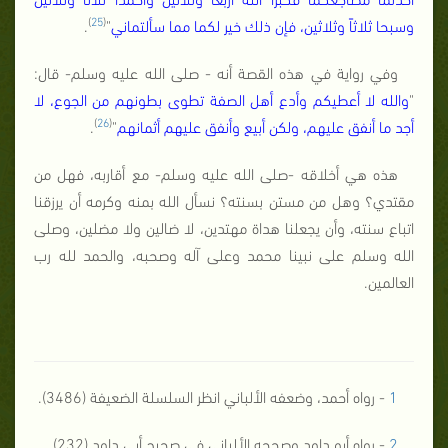
)
25
(
وسبحا ثلاثاً وثلاثين، فإن ذلك خير لكما مما سألتماني
"
.
وفي رواية في هذه القصة أنه - صلى الله عليه وسلم- قال:
"
والله لا أعطيكم وأدع أهل الصفة تطوى بطونهم من الجوع، لا
)
26
(
أجد ما أنفق عليهم، ولكن أبيع وأنفق عليهم أثمانهم
"
.
هذه هي أخلاقه -صلى الله عليه وسلم- مع أقاربه، فهل من
مقتدي؟ وهل من مستن بسنته؟ نسأل الله بمنه وكرمه أن يرزقنا
اتباع سنته، وأن يجعلنا هداة مهتدين، لا ضالين ولا مضلين، وصلى
الله وسلم على نبينا محمد وعلى آله وصحبه، والحمد لله رب
العالمين.
1
- رواه أحمد، وضعفه الألباني انظر السلسلة الضعيفة (3486).
2
- رواه أبو داود وصححه الألباني في صحيح أبي داود (232).