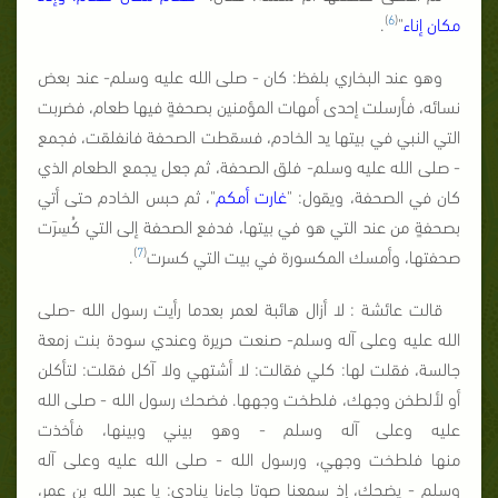
)
6
(
مكان إناء
"
.
وهو عند البخاري بلفظ: كان - صلى الله عليه وسلم- عند بعض
نسائه، فأرسلت إحدى أمهات المؤمنين بصحفةٍ فيها طعام، فضربت
التي النبي في بيتها يد الخادم، فسقطت الصحفة فانفلقت، فجمع
- صلى الله عليه وسلم- فلق الصحفة، ثم جعل يجمع الطعام الذي
كان في الصحفة، ويقول: "
غارت أمكم
"، ثم حبس الخادم حتى أتي
بصحفةٍ من عند التي هو في بيتها، فدفع الصحفة إلى التي كُسِرَت
)
7
(
صحفتها، وأمسك المكسورة في بيت التي كسرت
.
قالت عائشة : لا أزال هائبة لعمر بعدما رأيت رسول الله
-
صلى
الله عليه وعلى آله وسلم- صنعت حريرة وعندي سودة بنت زمعة
جالسة، فقلت لها: كلي فقالت: لا أشتهي ولا آكل فقلت: لتأكلن
أو لألطخن وجهك، فلطخت وجهها. فضحك رسول الله - صلى الله
عليه وعلى آله
وسلم - وهو بيني وبينها، فأخذت
منها
فلطخت
وجهي،
ورسول الله - صلى الله عليه وعلى آله
وسلم - يضحك، إذ سمعنا صوتا جاءنا ينادي: يا عبد الله بن عمر،