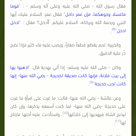
فقال رسول الله - صلى الله عليه وعلى آله وسلم - : "
قوما
فاغسلا وجوهكما، فإن عمر داخل
" فقال عمر: السلام عليك أيها
النبي ورحمة الله وبركاته، السلام عليكم. أأدخل؟ فقال : "
ادخل
)
8
(
ادخل
"
.
والخزيرة: لحم يقطع قطعاً صغاراً، ويصب عليه ماء كثير فإذا نضج
ذُر عليه الدقيق.
وكان - صلى الله عليه وسلم- إذا أتي بهدية قال: "
اذهبوا بها
إلى بيت فلانة، فإنها كانت صديقة لخديجة - رضي الله عنها- إنها
)
9
(
كانت تحب خديجة
"
.
وعن عائشة - رضي الله عنها- قالت: ما غرت على امرأةٍ ما غرت
على خديجة -رضي الله عنها- لما كنت أسمعه يذكرها، وإن كان
)
10
(
ليذبح الشاة فيهديها إلى خلائلها
، واستأذنت عليه أختها فارتاح
)
11
(
لها
.