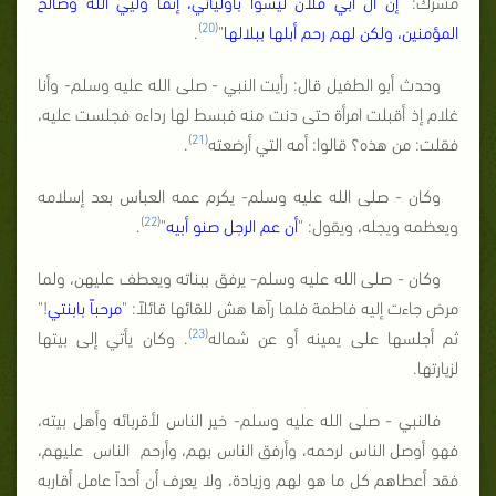
مشرك: "
إن آل أبي فلان ليسوا بأوليائي، إنما وليي الله وصالح
)
20
(
المؤمنين، ولكن لهم رحم أبلها ببلالها
"
.
وحدث أبو الطفيل قال: رأيت النبي - صلى الله عليه وسلم- وأنا
غلام إذ أقبلت امرأة حتى دنت منه فبسط لها رداءه فجلست عليه،
)
21
(
فقلت: من هذه؟ قالوا: أمه التي أرضعته
.
وكان - صلى الله عليه وسلم- يكرم عمه العباس بعد إسلامه
)
22
(
ويعظمه ويجله، ويقول: "
أن عم الرجل صنو أبيه
"
.
وكان - صلى الله عليه وسلم- يرفق ببناته ويعطف عليهن، ولما
مرض جاءت إليه فاطمة فلما رآها هش للقائها قائلاً: "
مرحباً بابنتي
!"
)
23
(
ثم أجلسها على يمينه أو عن شماله
. وكان يأتي إلى بيتها
لزيارتها.
فالنبي - صلى الله عليه وسلم- خير الناس لأقربائه وأهل بيته،
فهو أوصل الناس لرحمه، وأرفق الناس بهم، وأرحم الناس عليهم،
فقد أعطاهم كل ما هو لهم وزيادة، ولا يعرف أن أحداً عامل أقاربه