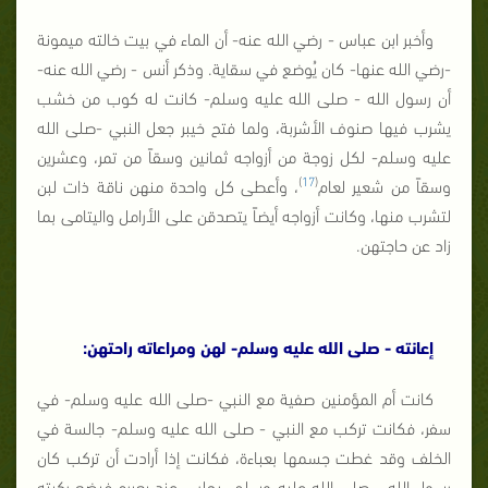
وأخبر ابن عباس - رضي الله عنه- أن الماء في بيت خالته ميمونة
-رضي الله عنها- كان يُوضع في سقاية. وذكر أنس - رضي الله عنه-
أن رسول الله - صلى الله عليه وسلم- كانت له كوب من خشب
يشرب فيها صنوف الأشربة، ولما فتح خيبر جعل النبي -صلى الله
عليه وسلم- لكل زوجة من أزواجه ثمانين وسقاً من تمر، وعشرين
)
17
(
وسقاً من شعير لعام
، وأعطى كل واحدة منهن ناقة ذات لبن
لتشرب منها، وكانت أزواجه أيضاً يتصدقن على الأرامل واليتامى بما
زاد عن حاجتهن.
إعانته - صلى الله عليه وسلم- لهن ومراعاته راحتهن:
كانت أم المؤمنين صفية مع النبي -صلى الله عليه وسلم- في
سفر، فكانت تركب مع النبي - صلى الله عليه وسلم- جالسة في
الخلف وقد غطت جسمها بعباءة، فكانت إذا أرادت أن تركب كان
رسول الله - صلى الله عليه وسلم- يجلس عند بعيره فيضع ركبته