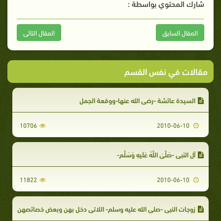
شارك المحتوي بواسطة :
المقال السابق
المقال التالى
مقالات في نفس القسم
السيدة عائشة -رضي الله عنها-ووقعة الجمل
10706
2010-06-10
آل النَبِي -صَلَّىَ اللَّهُ عَلَيهِ وَسَلَّم-
11822
2010-06-10
زوجات النبي -صلى الله عليه وسلم- اللاتي دخل بهن وبعض خصائصهن