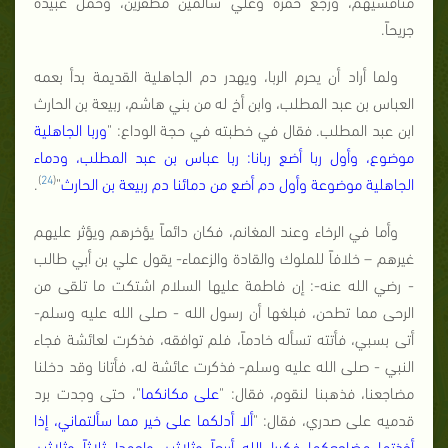
منافسيهم، ورجع حمزة وعلي سالمين مظفرين، وحمل عبيدة
جريحاً.
ولما أراد أن يحرم الربا، ويهدر دم الجاهلية القديمة بدأ بعمه
العباس بن عبد المطلب، وابن أخ له من بني هاشم، ربيعة بن الحارث
ابن عبد المطلب. فقال في خطبته في حجة الوداع: "
وربا الجاهلية
موضوع، وأول ربا أضع ربانا: ربا عباس بن عبد المطلب، ودماء
)
24
(
الجاهلية موضوعة وأول دم أضع من دمائنا دم ربيعة بن الحارث
"
.
وأما في الرخاء وعند المغانم، فكان دائماً يؤخرهم ويؤثر عليهم
غيرهم – خلافاً للملوك والقادة والزعماء- يقول علي بن أبي طالب
- رضي الله عنه-: إن فاطمة عليها السلام اشتكت ما تلقى من
الرحى مما تطحن، فبلغها أن رسول الله - صلى الله عليه وسلم-
أتى بسبي، فأتته تسأله خادماً، فلم توافقه، فذكرت لعائشة فجاء
النبي - صلى الله عليه وسلم- فذكرت عائشة له، فأتانا وقد دخلنا
مضاجعنا، فذهبنا لنقوم، فقال: "
على مكانكما
"، حتى وجدت برد
قدميه على صدري، فقال: "
ألا أدلكما على خير مما سألتماني، إذا
أخذتما مضاجعكما فكبرا الله أربعاً وثلاثين واحمدا ثلاثاً وثلاثين