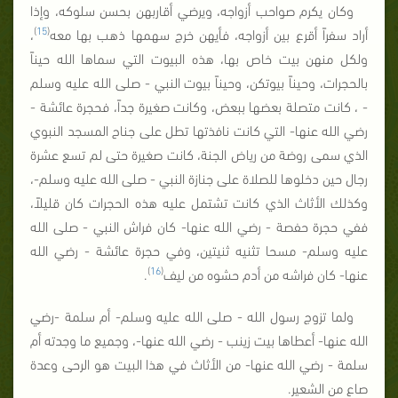
وكان يكرم صواحب أزواجه، ويرضي أقاربهن بحسن سلوكه، وإذا
)
15
(
أراد سفراً أقرع بين أزواجه، فأيهن خرج سهمها ذهب بها معه
،
ولكل منهن بيت خاص بها، هذه البيوت التي سماها الله حيناً
بالحجرات، وحيناً بيوتكن، وحيناً بيوت النبي - صلى الله عليه وسلم
- ، كانت متصلة بعضها ببعض، وكانت صغيرة جداً، فحجرة عائشة -
رضي الله عنها- التي كانت نافذتها تطل على جناح المسجد النبوي
الذي سمى روضة من رياض الجنة، كانت صغيرة حتى لم تسع عشرة
رجال حين دخلوها للصلاة على جنازة النبي - صلى الله عليه وسلم-،
وكذلك الأثاث الذي كانت تشتمل عليه هذه الحجرات كان قليلاً،
ففي حجرة حفصة - رضي الله عنها- كان فراش النبي - صلى الله
عليه وسلم- مسحا تثنيه ثنيتين، وفي حجرة عائشة - رضي الله
)
16
(
عنها- كان فراشه من أدم حشوه من ليف
.
ولما تزوج رسول الله - صلى الله عليه وسلم- أم سلمة -رضي
الله عنها- أعطاها بيت زينب - رضي الله عنها-، وجميع ما وجدته أم
سلمة - رضي الله عنها- من الأثاث في هذا البيت هو الرحى وعدة
صاع من الشعير.