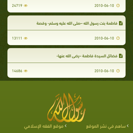
24719
2010-06-10
فاطمة بنت رسول الله –صلى الله عليه وسلم- وقصة
13111
2010-06-10
فضائل السيدة فاطمة –رضي الله عنها-
14686
2010-06-10
ساهم في نشر الموقع
موقع الفقه الإسلامي