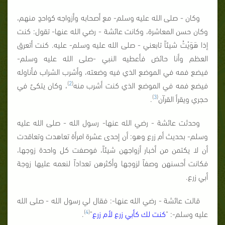
وكان - صلى الله عليه وسلم- مع أصحابه وأزواجه كواحدٍ منهم،
وكان حسن المعاشرة، وكانت عائشة - رضي الله عنها- تقول: كنت
إذا هَوَيْتُ شيئاً تابعني - صلى الله عليه وسلم- عليه. كنت أتعرق
العظم وأنا حائض فأعطيه النبي -صلى الله عليه
وسلم-
فيضع
فمه
في الموضع
الذي فيه وضعته، وأشرب الشراب فأناوله
)
2
(
فيضع
فمه
في الموضع
الذي كنت
أشرب منه
، وكان يتكئ في
)
3
(
حجري ويقرأ القرآن
.
وحدثت عائشة - رضي الله عنها- رسول الله - صلى الله عليه
وسلم- بحديث أم زرع وهو: أن إحدى عشرة امرأة تعاهدت وتعاقدت
أن لا يكتمن من أخبار أزواجهن شيئاً، فوصفت كل واحدة زوجها،
فكانت أحسنهن وصفاً لزوجها وأكثرهن تعداداً لنعمه عليها زوجة
أبي زرع.
قالت عائشة - رضي الله عنها-: فقال لي رسول الله - صلى الله
)
4
(
عليه وسلم-: "
كنت لك كأبي زرع لأم زرع
"
.